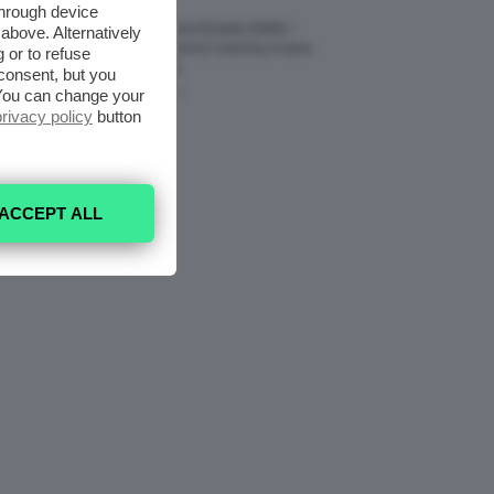
through device
Vestiti Lingerie Estate 2026, I
above. Alternatively
Modelli Freschi E Cool Da Avere
 or to refuse
Nell’armadio
consent, but you
. You can change your
6 Agosto 2026
privacy policy
button
ACCEPT ALL