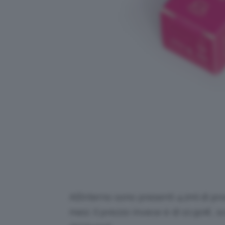
All’interno sono presenti 4.2ml di pr
mesi. Il prezzo invece è di 10,90€, s