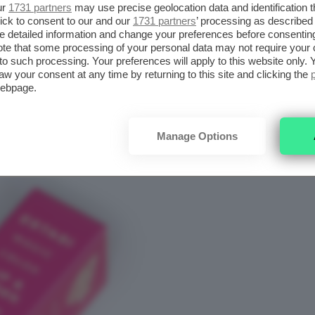
ur
1731 partners
may use precise geolocation data and identification 
ick to consent to our and our
1731 partners
’ processing as described 
MAGIC COLOR LIP E CHEEK
detailed information and change your preferences before consenting
te that some processing of your personal data may not require your 
t to such processing. Your preferences will apply to this website only
aw your consent at any time by returning to this site and clicking the
webpage.
Manage Options