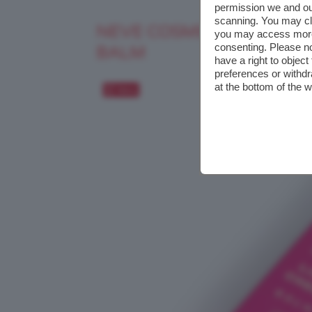
permission we and o
scanning. You may cl
NEVE COSMETICS ESTASI 
you may access more 
consenting. Please no
BALM
have a right to objec
preferences or withdr
at the bottom of the 
Salva