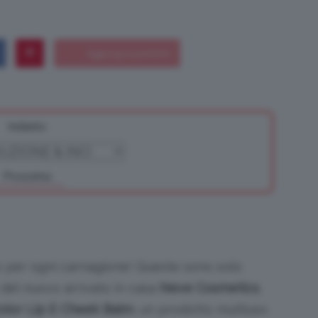
Bellezza
Indietro
e
Prossimo
Makeup
o per ogni carnagione! Queste sono solo
 del nuovo arrivato in casa
Neve Cosmetics
,
Color Lip E Cheek Balm
, un prodotto multiuso