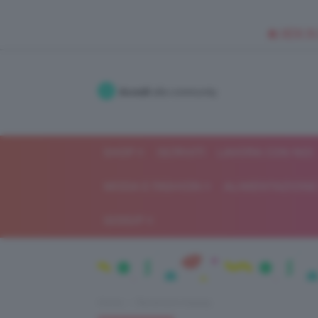
🥥 NEW IN
Accedi
alla community
SHOP
ISCRIVITI
LAVORA CON NOI
MODA E FASHION
ALIMENTAZIONE 
GOSSIP
Home
Recensioni beauty