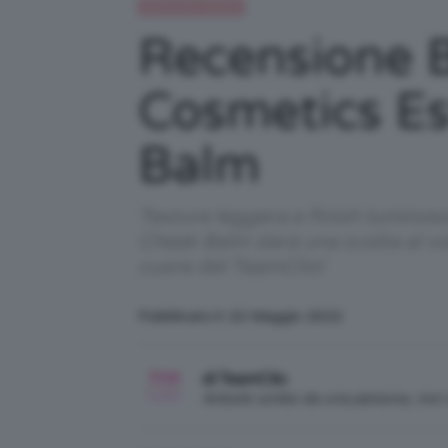
Recensioni beauty
Recensione 
Cosmetics Es
Balm
Texture leggera e finish lumino
Cheek Balm darà una svolta al v
cuore del TeamClio!
Pubblicato il: 22 Maggio 2022
di TeamClio
Articolo scritto da una persona, no