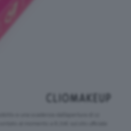
odotto e una scadenza dall’apertura di 12
contato al momento a 8,72€ sul sito ufficiale