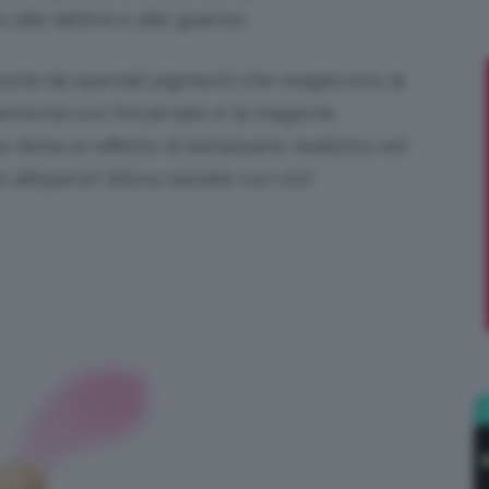
 alle labbra e alle guance.
;)
osta da speciali pigmenti che reagiscono al
armonia con l’incarnato e la stagione
tte dona un effetto di benessere realistico ed
 all’opera? Allora restate con noi!