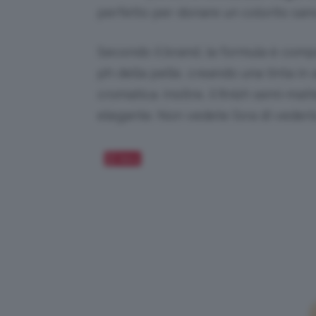
perfetto per donare un colorito sano
Secondo il brand, la formula è comp
ph della pelle, creando una tinta in 
cromatica. Inoltre, il finish semi-ma
elegante.
Non vedete l’ora di vederlo
Salva