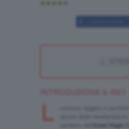
Condividi su Facebook
INTRODUZIONE & INCI
L
uminoso, leggero e perfett
alcune delle caratteristiche
parliamo dell’
Estasi Magic 