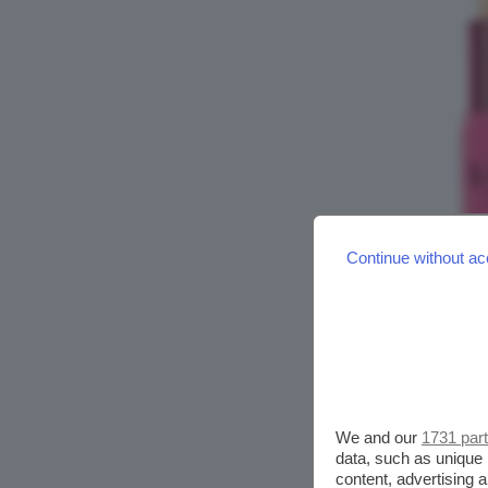
Continue without ac
We and our
1731 par
data, such as unique 
content, advertising