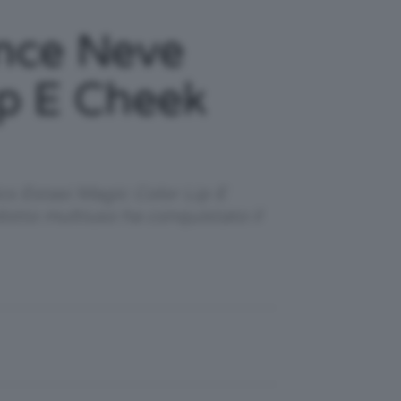
nce Neve
ip E Cheek
cs Estasi Magic Color Lip E
otto multiuso ha conquistato il