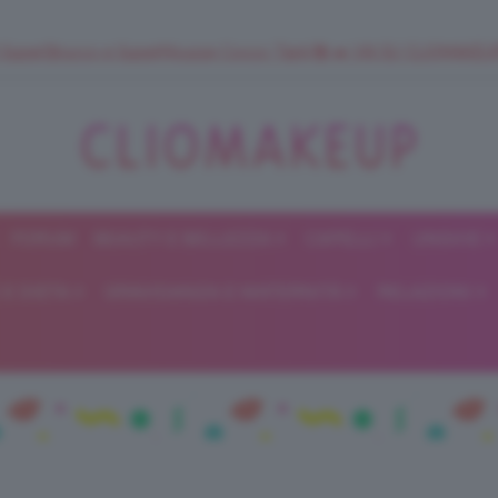
 SuperStrucco e SuperMousse Cocco Tiarè 🌺 ➡️ VAI SU CLIOMAK
FORUM
BEAUTY E BELLEZZA
CAPELLI
UNGHIE
ClioMakeUp
E DIETA
GRAVIDANZA E MATERNITÀ
RELAZIONI
Blog