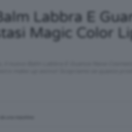
/
Balm Labbra E Gua
tasi Magic Color L
Tutto
so, il nuovo Balm Labbra E Guance Neve Cosmeti
ostro make-up estivo! Scopriamo se questo prod
su
n da una macchina
Trucco,