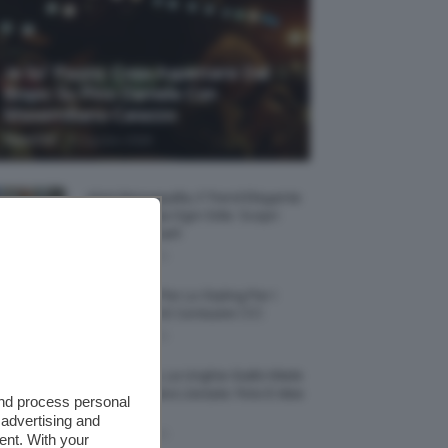
Je So’ Pazzo: Cosa Aspettarsi Dal
Biopic Su Pino Daniele Con
Massimiliano Caiazzo
-
TeamClio
6 Agosto 2026
Abiti Monospalla, Il Trend Elegante
Che Valorizza Ogni Stile: Scopri
Come Abbinarli
6 Agosto 2026
15 Prodotti Per Lo Styling Per I
Capelli Corti E Cortissimi 💇🏻‍♀️
6 Agosto 2026
Honey Nails, Le Unghie Giallo Miele
Che Dominano L’estate: Foto E Idee
and process personal
Nail Art
 advertising and
6 Agosto 2026
ent. With your