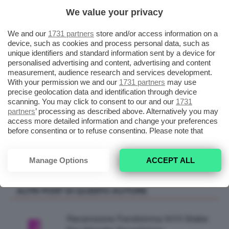
We value your privacy
We and our
1731 partners
store and/or access information on a
device, such as cookies and process personal data, such as
unique identifiers and standard information sent by a device for
personalised advertising and content, advertising and content
measurement, audience research and services development.
With your permission we and our
1731 partners
may use
precise geolocation data and identification through device
Post Precedente
Prossimo Post
scanning. You may click to consent to our and our
1731
Ho lavato i capelli *senza
I mestieri più folli per cui le
partners
’ processing as described above. Alternatively you may
shampoo* per un mese e il
celebrity hanno assunto
access more detailed information and change your preferences
risultato è WOW! Leggere
dipendenti
before consenting or to refuse consenting. Please note that
per credere!
some processing of your personal data may not require your
consent, but you have a right to object to such processing. Your
preferences will apply to this website only. You can change
Manage Options
ACCEPT ALL
your preferences or withdraw your consent at any time by
POST CORRELATI
returning to this site and clicking the
privacy policy
button at the
bottom of the webpage.
ALTRI POST DI QUESTO AUTORE
Recensione Fondotinta NYX Make