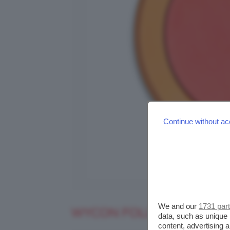
Continue without ac
We and our
1731 par
WYCON FOLLOW THE SUN
data, such as unique 
content, advertising