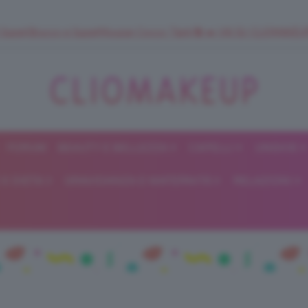
 SuperStrucco e SuperMousse Cocco Tiarè 🌺 ➡️ VAI SU CLIOMAK
FORUM
BEAUTY E BELLEZZA
CAPELLI
UNGHIE
ClioMakeUp
E DIETA
GRAVIDANZA E MATERNITÀ
RELAZIONI
Blog