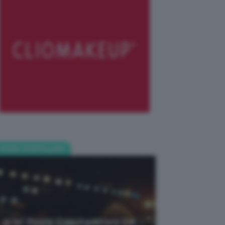
POST POPOLARI
Je So’ Pazzo: Cosa Aspettarsi Dal