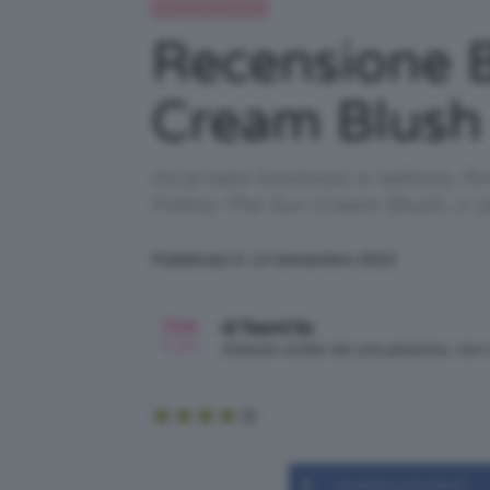
Recensioni beauty
Recensione 
Cream Blush
Incarnato luminoso e radioso, fo
Follow The Sun Cream Blush, ci 
Pubblicato il: 12 Settembre 2022
di TeamClio
Articolo scritto da una persona, no
Condividi su Facebook