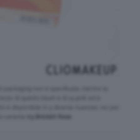
del packaging non è specificata, mentre la
 prezzo di questo blush è di 15,90€ ed è
tto è disponibile in 5 diverse nuances, noi per
a variante
03 Brickish Rose
.