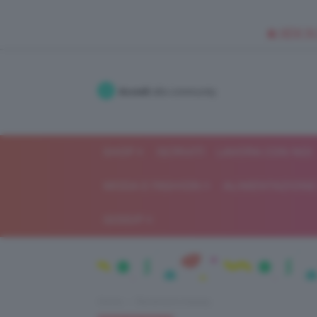
🥥 NEW IN
Accedi
alla community
SHOP
ISCRIVITI
LAVORA CON NOI
MODA E FASHION
ALIMENTAZIONE 
GOSSIP
Home
Recensioni beauty