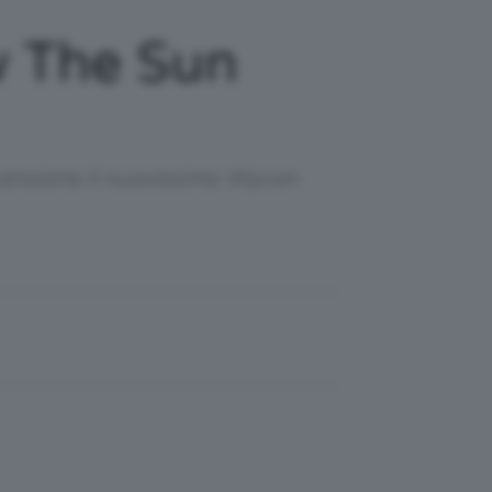
w The Sun
ecensione il nuovissimo Wycon