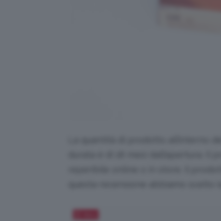
La quantità di prodotto all’interno 
durata è di 18 mesi dall’apertura. Il
reperibile online o in store. Il prodo
questa recensione abbiamo scelto l
Salva