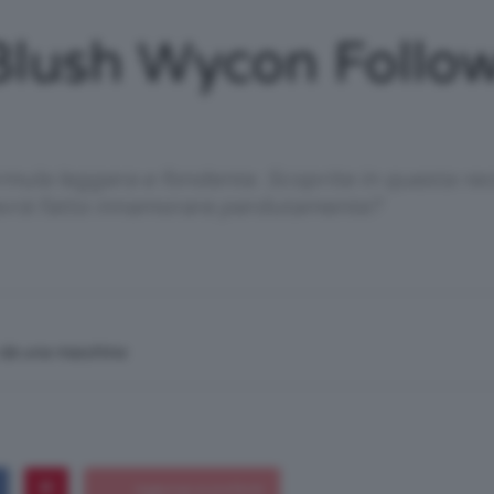
/
Blush Wycon Follo
Tutto
rmula leggera e fondente. Scoprite in questa r
avrà fatto innamorare perdutamente?
su
n da una macchina
Trucco,