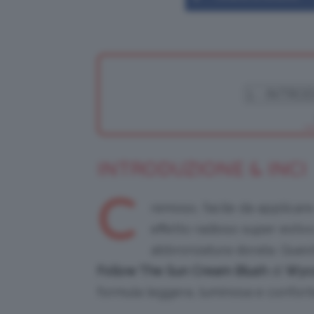
INTRODUZIONE & INCI
C
remoso, facile da applicare
effetto radioso super estiv
abbronzatura dorata. Queste
Follow The Sun Cream Blush
di
Wyc
formula leggera, luminosa e conforte