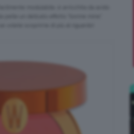
facilmente modulabile, è arricchita da acido
;)
la pelle un delicato effetto “bonne mine”.
e volete scoprirne di più al riguardo!