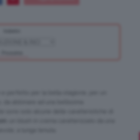
Indietro
Bellezza
Prossimo
e
 e perfetto per la bella stagione, per un
o, da abbinare ad una bellissima
 sono solo alcune delle caratteristiche di
Makeup
on
, un blush in crema caratterizzato da una
vole, a lunga tenuta.