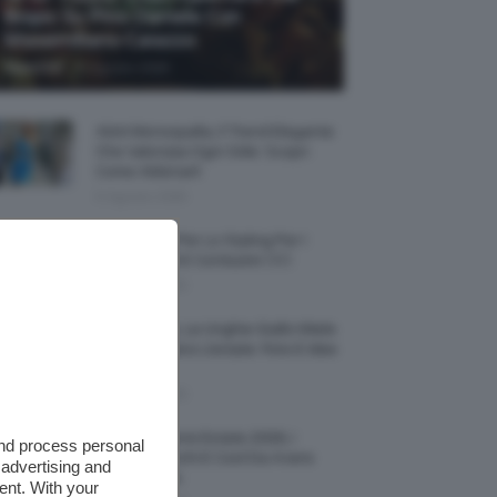
Biopic Su Pino Daniele Con
Massimiliano Caiazzo
-
TeamClio
6 Agosto 2026
Abiti Monospalla, Il Trend Elegante
Che Valorizza Ogni Stile: Scopri
Come Abbinarli
6 Agosto 2026
15 Prodotti Per Lo Styling Per I
Capelli Corti E Cortissimi 💇🏻‍♀️
6 Agosto 2026
Honey Nails, Le Unghie Giallo Miele
Che Dominano L’estate: Foto E Idee
Nail Art
6 Agosto 2026
Vestiti Lingerie Estate 2026, I
and process personal
Modelli Freschi E Cool Da Avere
 advertising and
Nell’armadio
ent. With your