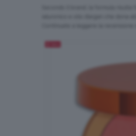
Secondo il brand, la formula risulta 
ialuronico e olio d’argan che dona al
Continuate a leggere la recensione s
Salva