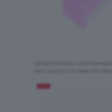
All’interno troviamo 4.3ml di prodott
mesi. Il prezzo è di 17,99€ ed è disp
Salva