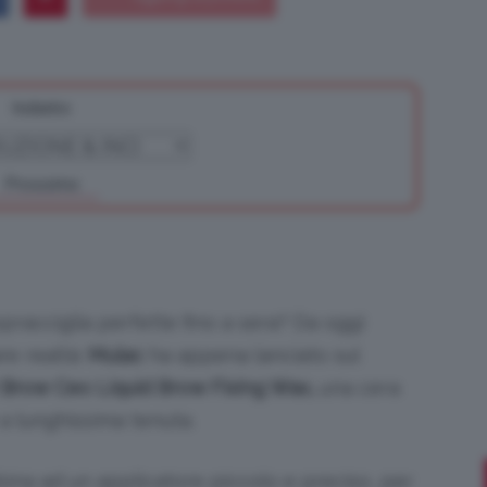
Indietro
Bellezza
Prossimo
e
pracciglia perfette fino a sera? Da oggi
re realtà:
Mulac
ha appena lanciato sul
 Brow Ceo Liquid Brow Fixing Wax,
una cera
Makeup
 a lunghissima tenuta.
mbina ad un applicatore piccolo e preciso, per