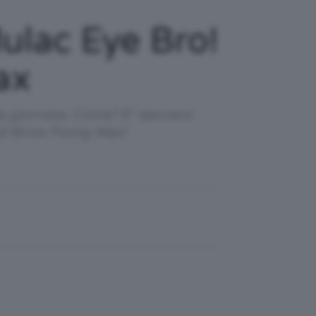
ulac Eye Bro!
ax
 la giornata. Come? E’ davvero
id Brow Fixing Wax!