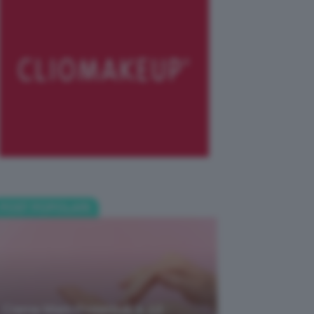
POST POPOLARI
Creme Mani Protettive ✨ 12