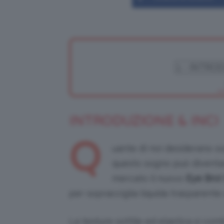
INTRODUZIONE & INCI
Q
uante di noi desiderano so
questo sogno può diventa
mercato il nuovo
Eye Bro!
per sopracciglia liquida trasparente
La texture sottile ed elastica si co