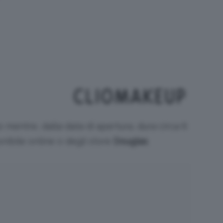
o mentre, dalla data di apertura, dura circa 6
onibile online o degli store
Douglas
.