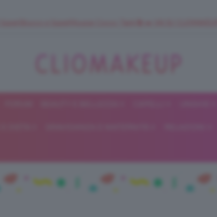
 SuperStrucco e SuperMousse Cocco Tiarè 🌺 ➡️ VAI SU CLIOMAK
FORUM
BEAUTY E BELLEZZA
CAPELLI
UNGHIE
ClioMakeUp
E DIETA
GRAVIDANZA E MATERNITÀ
RELAZIONI
Blog