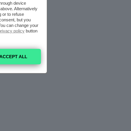
through device
above. Alternatively
 or to refuse
consent, but you
. You can change your
privacy policy
button
ACCEPT ALL