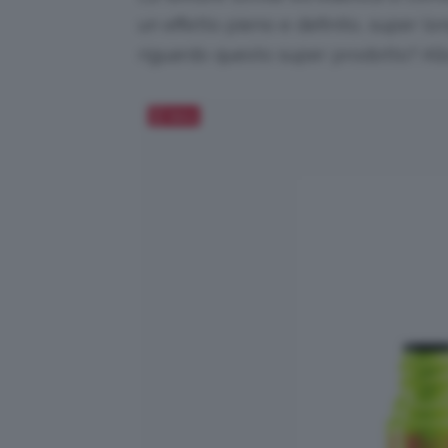
un effetto pieno e definito, super lon
riguardo questo super prodotto? All
Salva