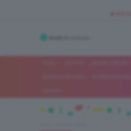
🥥 NEW IN
Accedi
alla community
SHOP
ISCRIVITI
LAVORA CON NOI
MODA E FASHION
ALIMENTAZIONE 
GOSSIP
Home
Recensioni beauty