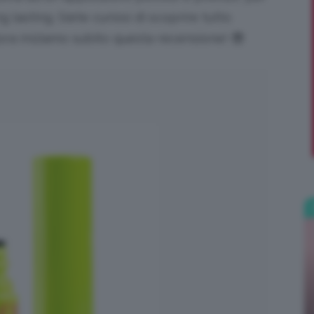
g lasting. Siete curiosi di scoprire tutto
;)
ora iniziamo subito questa recensione! 😎