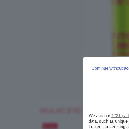
Continue without ac
MULAC EYE BRO! BROW C
We and our
1731 par
data, such as unique 
Salva
content, advertising