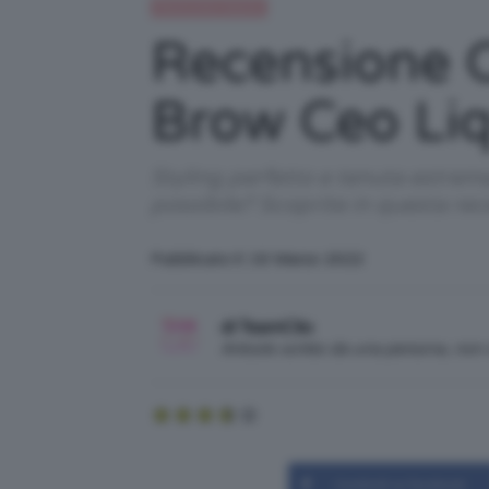
Recensioni beauty
Recensione C
Brow Ceo Li
Styling perfetto e tenuta estrema
possibile? Scoprite in questa re
Pubblicato il: 16 Marzo 2022
di TeamClio
Articolo scritto da una persona, no
Condividi su Facebook