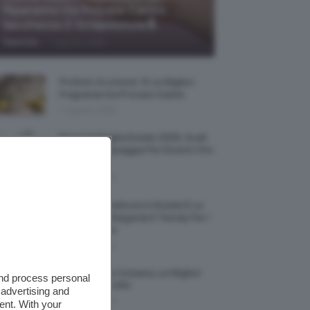
Riparatrici Da Provare Contro
Secchezza E Screpolature🔝
-
TeamClio
7 Agosto 2026
Profumi Al Limone 🍋 Le Migliori
Fragranze Da Provare Subito
7 Agosto 2026
Borse Di Paglia Estate 2026, Quali
Portarsi In Spiaggia Per Essere Chic
E Comode
7 Agosto 2026
La French Pedicure In Estate È La
Nail Art Più Elegante E Trendy Per I
Nostri Piedini
7 Agosto 2026
Tinta Labbra Coreana, Le Migliori
and process personal
Da Provare ORA
 advertising and
7 Agosto 2026
ent. With your