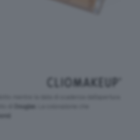
dotto mentre la data di scadenza dall’apertura
ito di
Douglas
. La colorazione che
mond
.