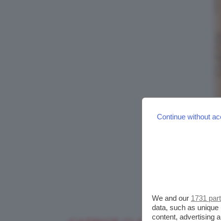
Continue without ac
We and our
1731 par
data, such as unique 
content, advertising