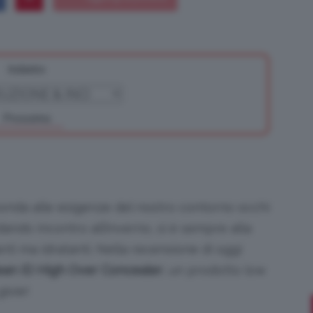
Indietro
Bellezza
Prossimo
e
sponda alle esigenze del nostro contorno occhi
ando incontro all’inverno, si è sempre alla
nti ma idratanti. Nella recensione di oggi
Makeup
ean ID High Over Concealer
, un prodotto low
ioie!