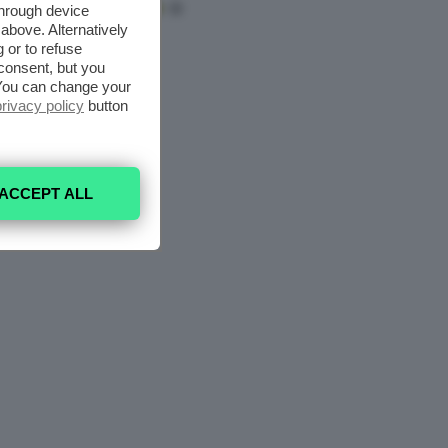
through device
above. Alternatively
 or to refuse
consent, but you
. You can change your
privacy policy
button
ACCEPT ALL