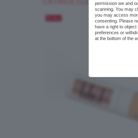
CATRICE CLEAN ID HIGH
permission we and o
scanning. You may cl
you may access more 
Salva
consenting. Please no
have a right to objec
preferences or withdr
at the bottom of the 