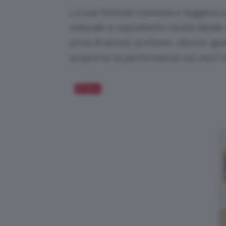
La sua formula cremosa e leggera c
naturale e soprattutto risulta ideale p
priva di alcool, profumo, siliconi, glu
scoprirne la performance sul viso? A
Salva