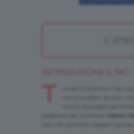
INTRODUZIONE & INCI
T
rovare il correttore che ri
non è un affare da poco. And
ricerca di prodotti performa
parleremo del correttore
Catrice Cl
cost che potrebbe regalarci grandi g