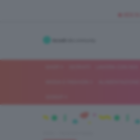
🥥 NEW IN
Accedi
alla community
SHOP
ISCRIVITI
LAVORA CON NOI
MODA E FASHION
ALIMENTAZIONE 
GOSSIP
Home
Recensioni beauty