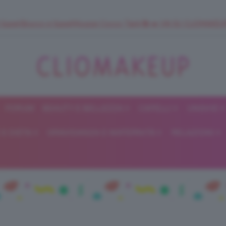
 SuperStrucco e SuperMousse Cocco Tiarè 🌺 ➡️ VAI SU CLIOMAK
FORUM
BEAUTY E BELLEZZA
CAPELLI
UNGHIE
ClioMakeUp
E DIETA
GRAVIDANZA E MATERNITÀ
RELAZIONI
Blog