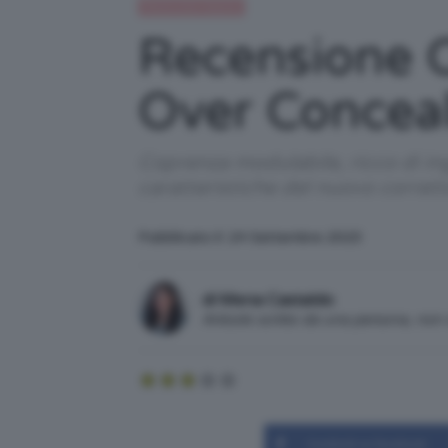
Recensioni beauty
Recensione C
Over Concea
Coprenza modulabile, ricco di ing
caratteristiche del nuovo corret
Pubblicato il: 24 Settembre 2023
di Mena Castaldo
Articolo scritto da una persona, no
Condividi su Facebook