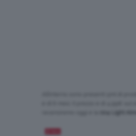
All’interno sono presenti 5ml di pro
è di 6 mesi. Il prezzo è di 4,99€ sul s
recensiremo oggi è la
004 Light Al
Salva