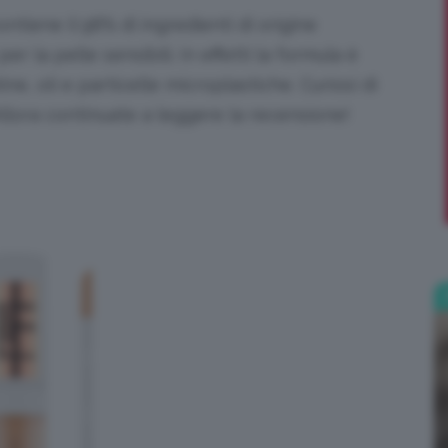
ontiene il
98% di ingredienti di origine
;)
er la pelle sensibili. In effetti la formula è
tine, oli e particelle microplastiche.
Curiosi di
llora continuate a leggere la recensione!