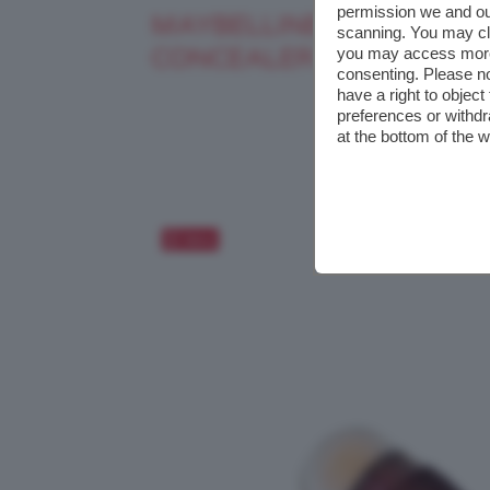
permission we and o
MAYBELLINE INSTANT A
scanning. You may cl
CONCEALER
you may access more 
consenting. Please no
have a right to objec
preferences or withdr
at the bottom of the 
Salva