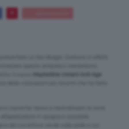
Bellezza
resentare un bel disagio. Esistono in effetti,
ntrastare questo antipatico inestetismo,
e
remo il nuovo
Maybelline Instant Anti-Age
una delle colorazioni più recenti che ha fatto
Makeup
a e coprente riesca a neutralizzare le zone
e all’applicatore in spugna è possibile
ra del correttore verde sulla pelle e sui