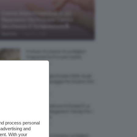
Creme Mani Protettive ✨ 12
Riparatrici Da Provare Contro
Secchezza E Screpolature🔝
-
TeamClio
7 Agosto 2026
Profumi Al Limone 🍋 Le Migliori
Fragranze Da Provare Subito
7 Agosto 2026
Borse Di Paglia Estate 2026, Quali
Portarsi In Spiaggia Per Essere Chic
E Comode
7 Agosto 2026
La French Pedicure In Estate È La
Nail Art Più Elegante E Trendy Per I
Nostri Piedini
and process personal
7 Agosto 2026
 advertising and
ent. With your
Tinta Labbra Coreana, Le Migliori