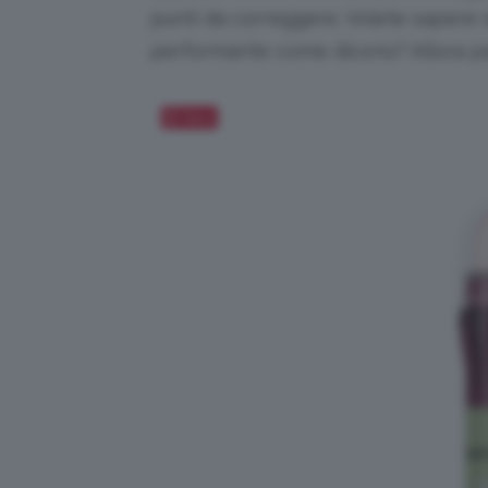
punti da correggere. Volete sapere 
performante come dicono? Allora pa
Salva