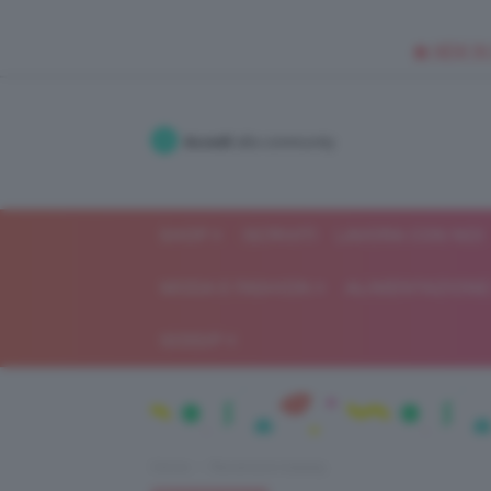
🥥 NEW IN
Accedi
alla community
SHOP
ISCRIVITI
LAVORA CON NOI
MODA E FASHION
ALIMENTAZIONE 
GOSSIP
Home
Recensioni beauty