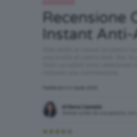
Recensioni beauty
Recensione C
Instant Anti
Dite addio ai rossori eccessivi s
una svolta al vostro look. Noi, l
Tutti i prodotti sono selezionati
ricevere una commissione.
Pubblicato il: 5 Aprile 2025
di Mena Castaldo
Articolo scritto da una persona, no