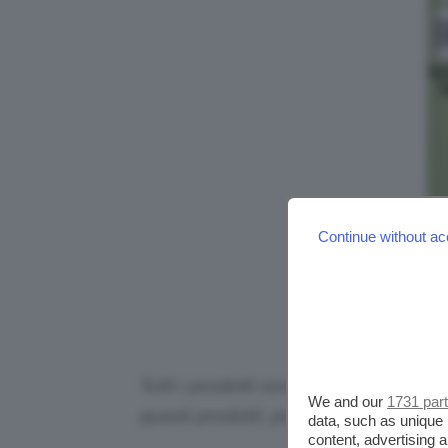
Continue without ac
Tutti i prodotti sono selezionati in p
We and our
1731 par
questi prodotti, potremmo ricevere
data, such as unique 
content, advertising