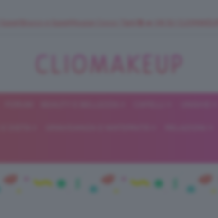
 SuperStrucco e SuperMousse Cocco Tiarè 🌺 ➡️ VAI SU CLIOMAK
FORUM
BEAUTY E BELLEZZA
CAPELLI
UNGHIE
ClioMakeUp
E DIETA
GRAVIDANZA E MATERNITÀ
RELAZIONI
Blog