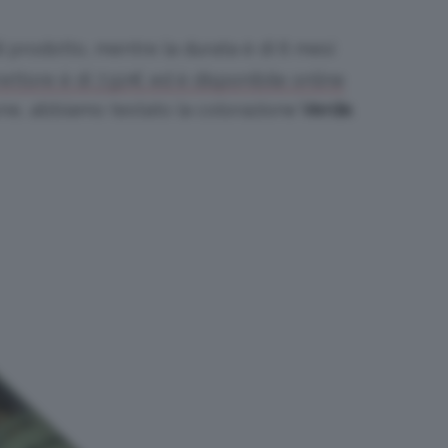
i prodotto, mentre la durata è di
6 mesi
rettore è di 7,50€ ed è disponibile online
one, abbiamo testato la colorazione
Verde
.