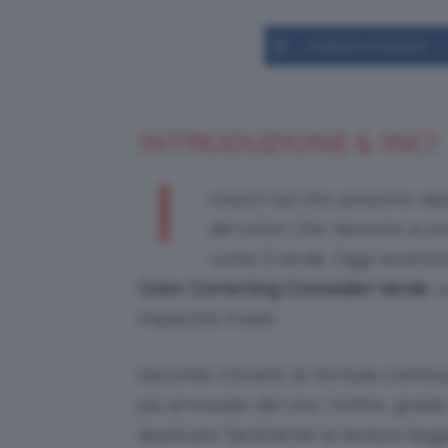
Condividi su Facebook
INTRODUZIONE & INCI
I
rossori sul viso possono rapp
dei colori che riescono a co
come il verde. Oggi recensi
Color Correcting Concealer Verde
, 
impazzire il web.
Secondo il brand, la formula cremos
più arrossate del viso. Inoltre, grazi
applicare facilmente la texture legge