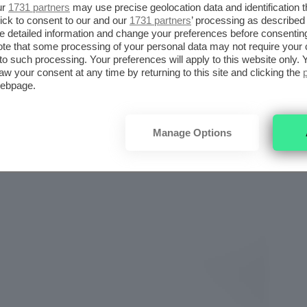
ur
1731 partners
may use precise geolocation data and identification 
NTI-AGE COLOR CORRECTING
ick to consent to our and our
1731 partners
’ processing as described 
detailed information and change your preferences before consenting
te that some processing of your personal data may not require your 
t to such processing. Your preferences will apply to this website only
aw your consent at any time by returning to this site and clicking the
webpage.
Manage Options