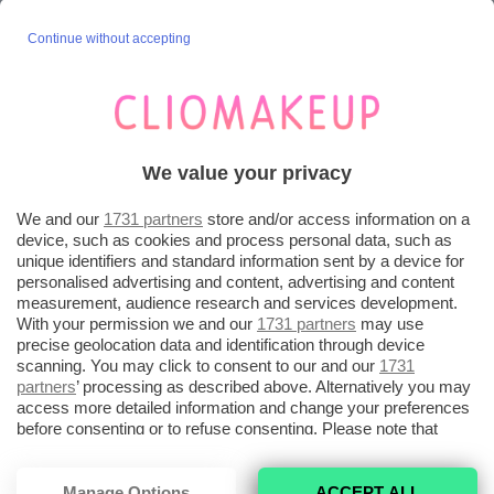
Continue without accepting
LA PAGELLA
We value your privacy
COPRENZA
8
We and our
1731 partners
store and/or access information on a
device, such as cookies and process personal data, such as
unique identifiers and standard information sent by a device for
personalised advertising and content, advertising and content
DURATA
measurement, audience research and services development.
8
With your permission we and our
1731 partners
may use
precise geolocation data and identification through device
scanning. You may click to consent to our and our
1731
FACILITÀ DI STESURA
partners
’ processing as described above. Alternatively you may
8
access more detailed information and change your preferences
before consenting or to refuse consenting. Please note that
some processing of your personal data may not require your
consent, but you have a right to object to such processing. Your
RANGE DEI COLORI DISPONIBILI
preferences will apply to this website only. You can change
Manage Options
ACCEPT ALL