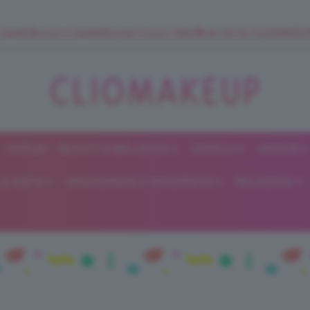
 SuperStrucco e SuperMousse Cocco Tiarè 🌺 ➡️ VAI SU CLIOMAK
FORUM
BEAUTY E BELLEZZA
CAPELLI
UNGHIE
ClioMakeUp
E DIETA
GRAVIDANZA E MATERNITÀ
RELAZIONI
Blog