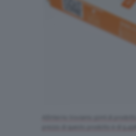
All’interno troviamo 50ml di prodotto
prezzo di questo prodotto è di 9,4