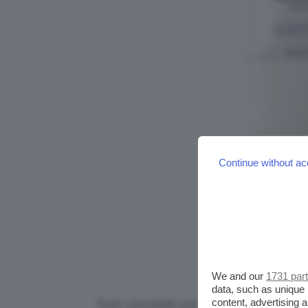
Continue without ac
We and our
1731 par
data, such as unique 
content, advertising
Tutti i prodotti sono selezionati in p