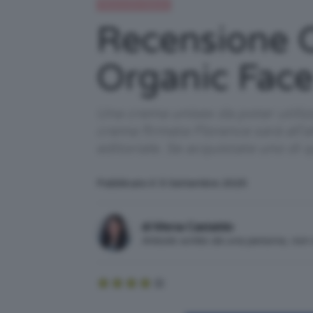
Recensioni beauty
Recensione C
Organic Fac
Una crema unisex da poter utilizza
crema firmata Florence sarà all'al
editoriale. Se acquistate uno di
Pubblicato il: 5 Settembre 2025
di Mena Castaldo
Articolo scritto da una persona, no