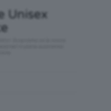
e Unisex
ce
 attivi. Scopriamo se la nuova
lezionati in piena autonomia
ione.