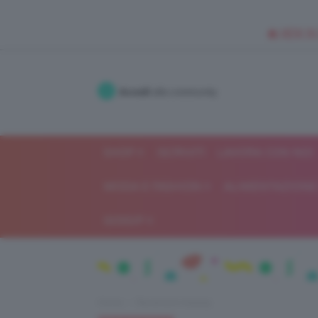
🥥 NEW IN
Accedi
alla community
SHOP
ISCRIVITI
LAVORA CON NOI
MODA E FASHION
ALIMENTAZIONE 
GOSSIP
Home
Recensioni beauty