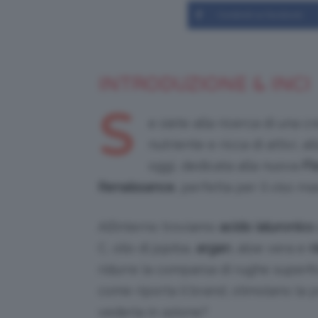
Condividi su Facebook
INTRODUZIONE & INCI
S
e siete alla ricerca di una
nutriente e ricca di attivi, 
oggi, dedicata alla nuova
Fl
Renaissance
, perfetta per il viso m
All’interno troviamo
acido ialuronico
C, olio di jojoba,
argan
, aloe vera e
n
ridurre la comparsa di rughe superfic
come riporta il brand, stimolano la 
vederla in azione?