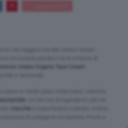
Bellezza
 crema viso leggera ma allo stesso tempo
allora non potete perdervi la re ensione di
e
orence Unisex Organic Face Cream
aschile e femminile.
a basso e medio peso molecolare, vitamina
iacinamide
. Un bel mix di ingredienti utili nel
Makeup
iali,
macchie
e imperfezioni cutanee. Inoltre,
produzione di collagene ed elastina. Pronti a