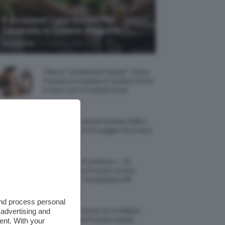
5 Accessori Casa Estate Per
Decorarla In Questa Stagione
-
Giorgia Asti
8 Agosto 2026
Allerta “Underboob Sweat”: Come
Prevenire Irritazioni E Sudore Sotto
Il Seno Con I Prodotti Giusti
8 Agosto 2026
Borse All’uncinetto Estate 2026, I
Modelli Freschi E Leggeri Da Avere
8 Agosto 2026
Creme Mani Protettive ✨ 12
Riparatrici Da Provare Contro
Secchezza E Screpolature🔝
7 Agosto 2026
and process personal
 advertising and
Profumi Al Limone 🍋 Le Migliori
Fragranze Da Provare Subito
ent. With your