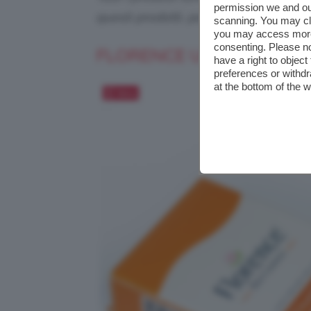
permission we and o
questi prodotti, potremmo ricevere
scanning. You may cl
you may access more 
consenting. Please no
FLORENCE UNISEX ORGA
have a right to objec
preferences or withdr
at the bottom of the 
Salva