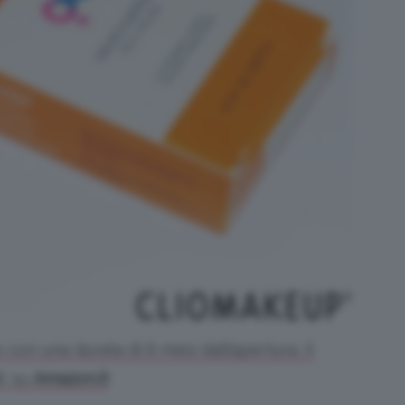
 con una durata di 6 mesi dall’apertura. Il
9€ su
Amazon.it