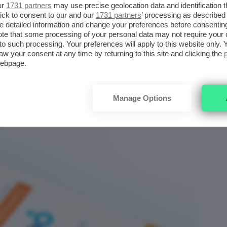
ur
1731 partners
may use precise geolocation data and identification 
 una commissione.
ick to consent to our and our
1731 partners
’ processing as described 
detailed information and change your preferences before consenting
te that some processing of your personal data may not require your 
NIC FACE CREAM RENAISSANCE
t to such processing. Your preferences will apply to this website only
aw your consent at any time by returning to this site and clicking the
webpage.
Manage Options