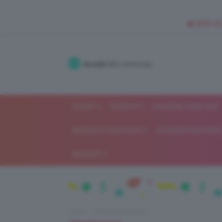
🥥 NEW IN
Accedi
alla community
SHOP
ISCRIVITI
LAVORA CON NOI
MODA E FASHION
ALIMENTAZIONE 
GOSSIP
Home
Recensioni beauty