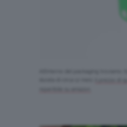
All’interno del packaging troviamo 7
durata di circa 12 mesi.
Il prezzo di 
reperibile su amazon.