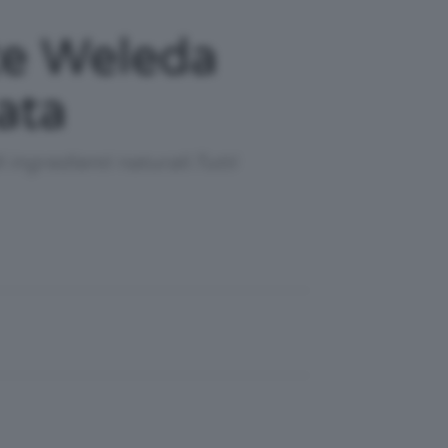
te Weleda
ata
ingredienti naturali.Tutti