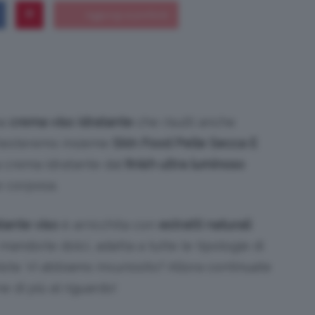
Bellezza
na
crema viso idratante
che risulti anche
 testeremo insieme
Skin Food Pelle Secca E
e
a crema idratante dal
finish ultra luminoso
e corposa.
tante viso
è arricchita con
estratti naturali
 mandorle dolci,
adatta a tutte le tipologie di
Makeup
iste. Vi abbiamo incuriosito? Allora continuate
 di più al riguardo!