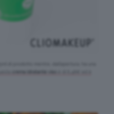
5ml di prodotto mentre, dall’apertura, ha una
questa
crema idratante viso
è di 6,48€ ed è