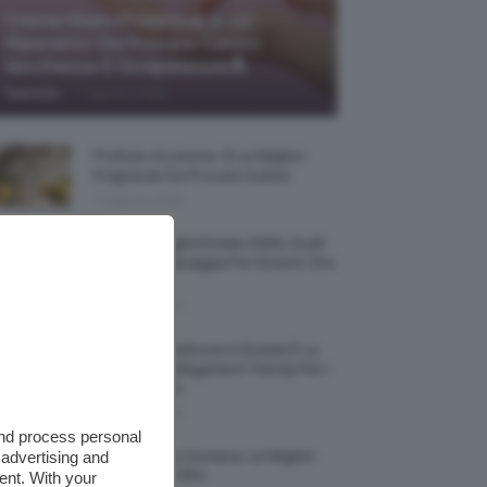
Creme Mani Protettive ✨ 12
Riparatrici Da Provare Contro
Secchezza E Screpolature🔝
-
TeamClio
7 Agosto 2026
Profumi Al Limone 🍋 Le Migliori
Fragranze Da Provare Subito
7 Agosto 2026
Borse Di Paglia Estate 2026, Quali
Portarsi In Spiaggia Per Essere Chic
E Comode
7 Agosto 2026
La French Pedicure In Estate È La
Nail Art Più Elegante E Trendy Per I
Nostri Piedini
7 Agosto 2026
and process personal
 advertising and
Tinta Labbra Coreana, Le Migliori
Da Provare ORA
ent. With your