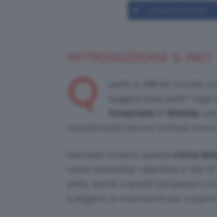
Condividi su Facebook
INTRODUZIONE & INCI
Q
uanto è difficile trovare u
leggera sulla pelle? Oggi
Screpolata
di
Weleda
, un
caratterizzato da una formula ricca 
Secondo il brand, questa
crema idra
come camomilla, calendula e olio di
pelle, anche a quelle più grasse e m
a leggere la recensione per scoprirne