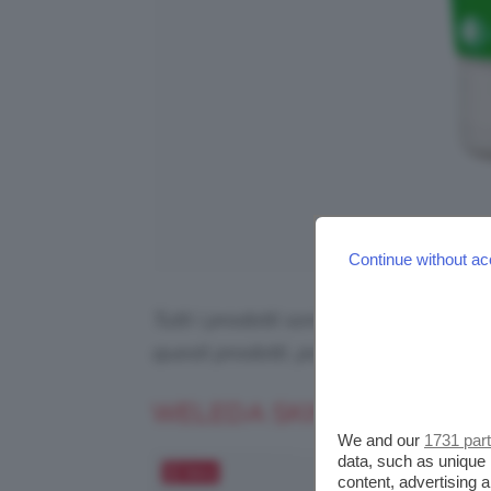
Continue without ac
Tutti i prodotti sono selezionati in p
questi prodotti, potremmo ricevere
WELEDA SKIN FOOD PELL
We and our
1731 par
data, such as unique 
Salva
content, advertising