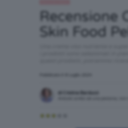
Recensioni beauty
Recensione C
Skin Food Pe
Una crema viso nutriente e super 
i prodotti sono selezionati in pi
questi prodotti, potremmo ricev
Pubblicato il: 8 Luglio 2024
di Cristina Barducci
Articolo scritto da una persona, no