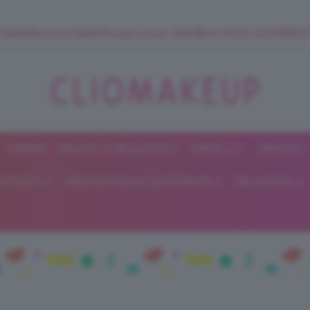
 SuperStrucco e SuperMousse Cocco Tiarè 🌺 ➡️ VAI SU CLIOMAK
FORUM
BEAUTY E BELLEZZA
CAPELLI
UNGHIE
ClioMakeUp
E DIETA
GRAVIDANZA E MATERNITÀ
RELAZIONI
Blog