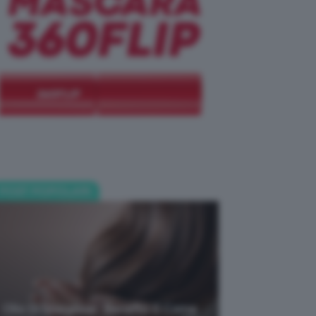
POST POPOLARI
Olio Di Macassar: Benefici E Come