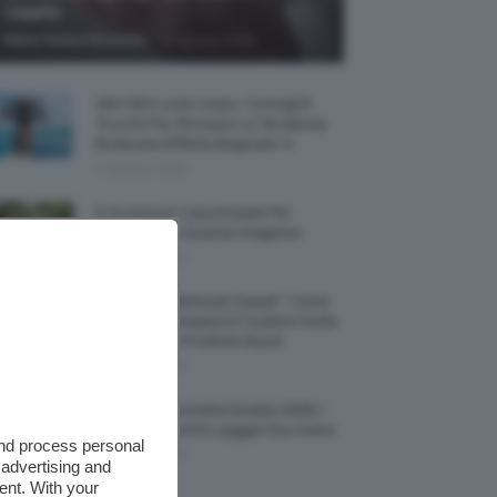
Usarlo
-
Maria Teresa Moschillo
9 Agosto 2026
Wet Skin Look Corpo: Consigli E
Trucchi Per Ricreare La Tendenza
Bodycare Effetto Bagnato 💦
9 Agosto 2026
5 Accessori Casa Estate Per
Decorarla In Questa Stagione
8 Agosto 2026
Allerta “Underboob Sweat”: Come
Prevenire Irritazioni E Sudore Sotto
Il Seno Con I Prodotti Giusti
8 Agosto 2026
Borse All’uncinetto Estate 2026, I
Modelli Freschi E Leggeri Da Avere
and process personal
8 Agosto 2026
 advertising and
ent. With your