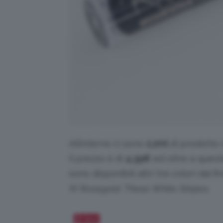
All’interno ci sono
2,2ml
di prodotto 
Il prezzo è di
4,39
€
ed oltre a queste
sono disponibili altri tre colori dal fi
N’ Rosegold, These White Stripes
.
Salva