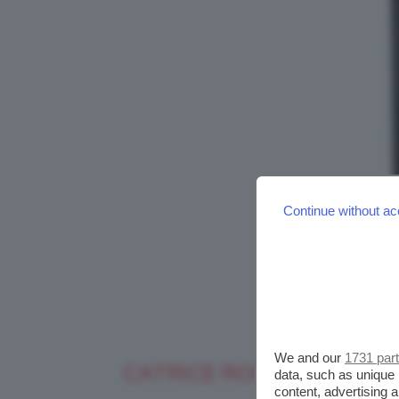
Continue without ac
We and our
1731 par
CATRICE ROCK COUTURE 
data, such as unique 
content, advertising