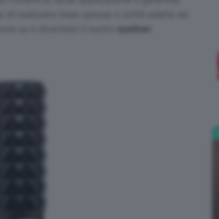
e di realizzare linee spesse o sottili adatte ad
;)
rire se è diventato il nostro
eyeliner