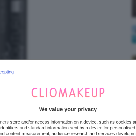
cepting
We value your privacy
tners
store and/or access information on a device, such as cookies 
VINYL BLACK EYELINER
identifiers and standard information sent by a device for personalised
 and content measurement, audience research and services developm