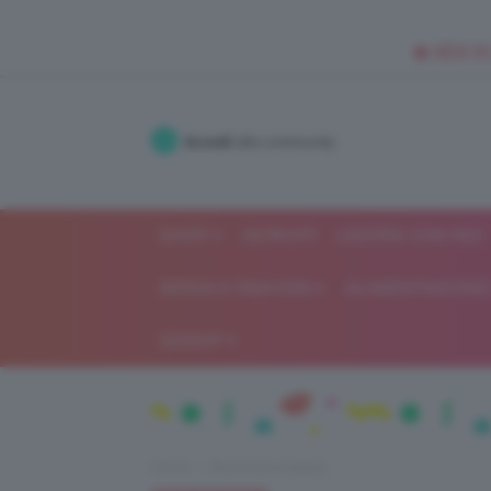
🥥 NEW IN
Accedi
alla community
SHOP
ISCRIVITI
LAVORA CON NOI
MODA E FASHION
ALIMENTAZIONE 
GOSSIP
Home
Recensioni beauty