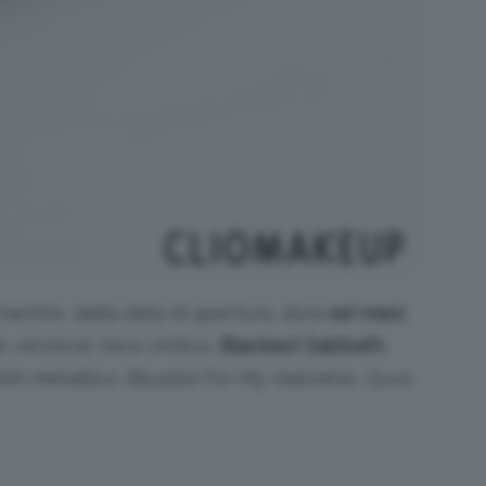
mentre, dalla data di apertura, dura
sei mesi
.
 versione nera vinilica,
Blackest Sabbath
,
nish metallico:
Bluellet For My Valentine, Guns