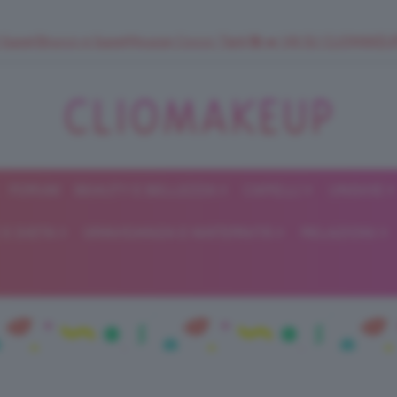
 SuperStrucco e SuperMousse Cocco Tiarè 🌺 ➡️ VAI SU CLIOMAK
FORUM
BEAUTY E BELLEZZA
CAPELLI
UNGHIE
ClioMakeUp
E DIETA
GRAVIDANZA E MATERNITÀ
RELAZIONI
Blog