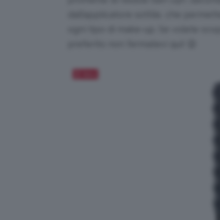
dall’applicatore sottile, che permett
ogni tipo di make-up. Se volete scop
preferito non fermatevi qui! 😉
Salva