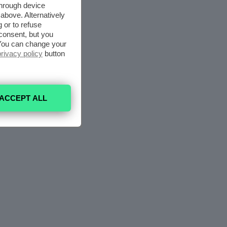
through device
above. Alternatively
 or to refuse
consent, but you
. You can change your
privacy policy
button
ACCEPT ALL