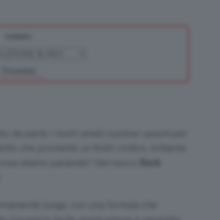
Indietro
Bellezza
Prossimo
e
to da parte i nostri amati
eyeliner opachi
per
tto che promette un finish vinilico, brillante
i cosa stiamo parlando? Del nuovo
Rock
!
Makeup
remamente lunga, con una formula che
 il brand la facile applicazione è garantita