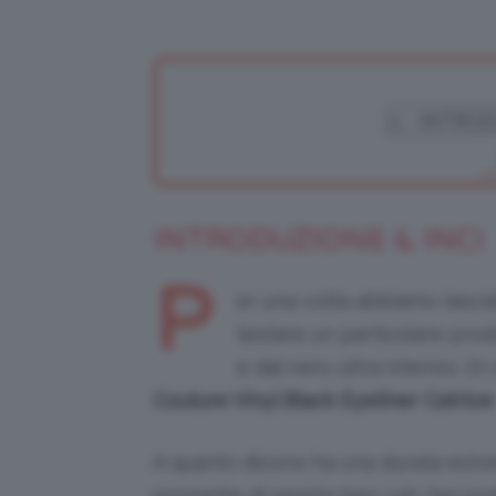
INTRODUZIONE & INCI
P
er una volta abbiamo lascia
testare un particolare prodo
e dal nero ultra intenso. D
Couture Vinyl Black Eyeliner Catrice
A quanto dicono ha una durata est
promette di resiste ben 24h. Secondo