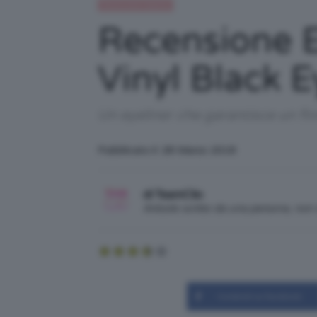
Recensioni beauty
Recensione E
Vinyl Black E
Un eyeliner che garantisce un finis
Pubblicato il: 28 Marzo 2018
di TeamClio
Articolo scritto da una persona, no
Condividi su Facebook