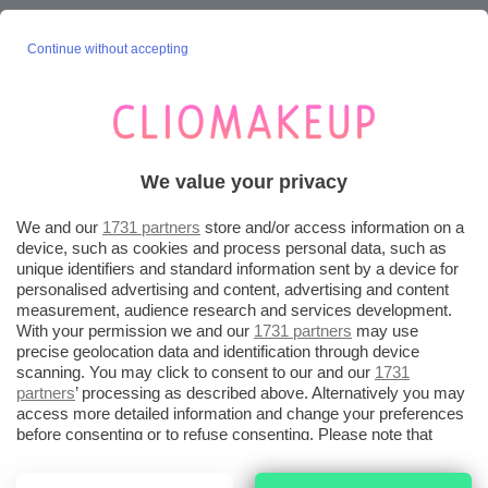
Continue without accepting
We value your privacy
We and our
1731 partners
store and/or access information on a
device, such as cookies and process personal data, such as
unique identifiers and standard information sent by a device for
personalised advertising and content, advertising and content
measurement, audience research and services development.
With your permission we and our
1731 partners
may use
precise geolocation data and identification through device
Post Precedente
Prossimo Post
scanning. You may click to consent to our and our
1731
Bleached Brows 😎 la nuova
Creme anti age 2022🔝le
partners
’ processing as described above. Alternatively you may
tendenza sopracciglia del
migliori del momento contro
access more detailed information and change your preferences
before consenting or to refuse consenting. Please note that
2022
le rughe😍
some processing of your personal data may not require your
consent, but you have a right to object to such processing. Your