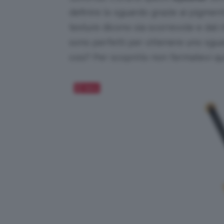
definire lo sguardo grazie ai pigmenti
texture dicono sia scorrevole e dal 
sono perfetti per ottenere uno sgu
così? Per scoprirlo non fermatevi qu
Salva