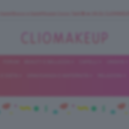
 SuperStrucco e SuperMousse Cocco Tiarè 🌺 ➡️ VAI SU CLIOMAK
FORUM
BEAUTY E BELLEZZA
CAPELLI
UNGHIE
ClioMakeUp
E DIETA
GRAVIDANZA E MATERNITÀ
RELAZIONI
Blog