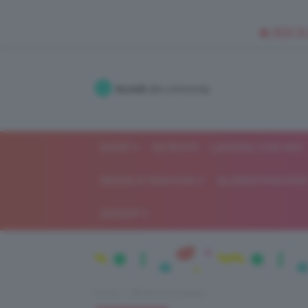
🥥 NEW IN
Accedi
alla community
SHOP
ISCRIVITI
LAVORA CON NOI
MODA E FASHION
ALIMENTAZIONE 
GOSSIP
Home
Recensioni beauty