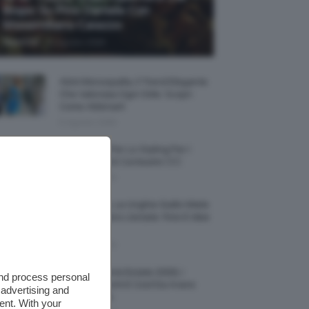
Biopic Su Pino Daniele Con
Massimiliano Caiazzo
-
TeamClio
6 Agosto 2026
Abiti Monospalla, Il Trend Elegante
Che Valorizza Ogni Stile: Scopri
Come Abbinarli
6 Agosto 2026
15 Prodotti Per Lo Styling Per I
Capelli Corti E Cortissimi 💇🏻‍♀️
6 Agosto 2026
Honey Nails, Le Unghie Giallo Miele
Che Dominano L’estate: Foto E Idee
Nail Art
6 Agosto 2026
Vestiti Lingerie Estate 2026, I
and process personal
Modelli Freschi E Cool Da Avere
 advertising and
Nell’armadio
ent. With your