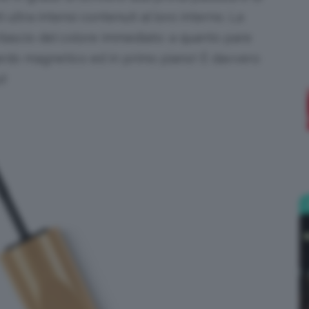
 ultra intensi contenuti al loro interno. La
;)
rilascio del colore immediato: a quanto pare
ardo magnetico ed in primo piano! È davvero
i!