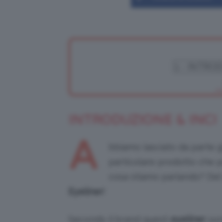
INTRODUZIONE & INCI
A
bbiamo lasciato da parte g
particolare prodotto che p
cosa stiamo parlando? De
Eyeliner
!
Secondo il brand questi
eyeliner
son