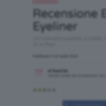
Recensioni beauty
Recensione E
Eyeliner
Un innovativo eyeliner a rotella, d
di un flop!
Pubblicato il: 20 Aprile 2018
di TeamClio
Articolo scritto da una persona, no
Condividi su Facebook