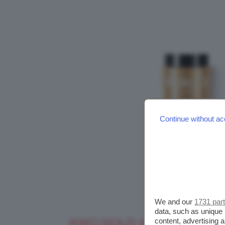
Continue without ac
We and our
1731 par
data, such as unique 
KIKO GOLD WAVES ROLLI
content, advertising