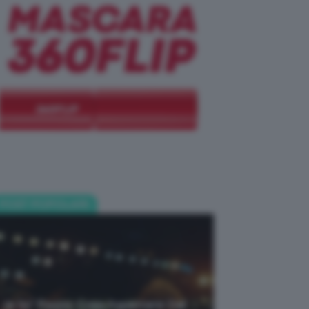
POST POPOLARI
Je So’ Pazzo: Cosa Aspettarsi Dal