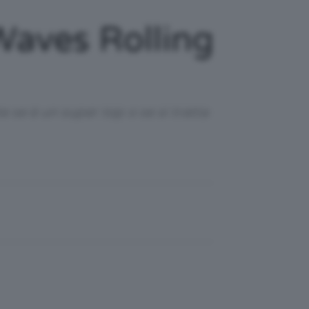
Waves Rolling
te se è un super top o se si tratta