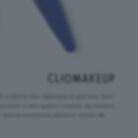
i prodotto che, dalla data di apertura, dura
onibile in ben quattro tonalità, dal classico
Per questa recensione abbiamo testato
01