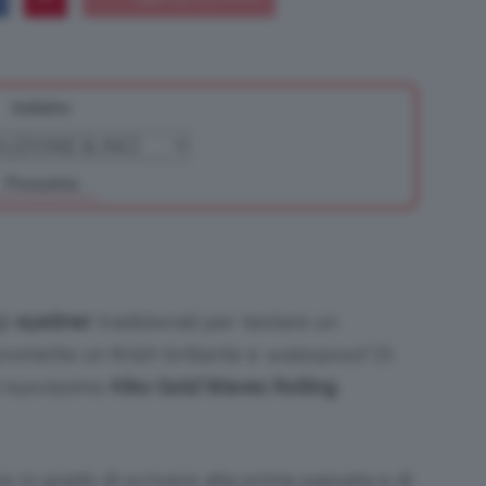
Indietro
Bellezza
Prossimo
e
li
eyeliner
tradizionali per testare un
romette un finish brillante e
waterproof
. Di
l nuovissimo
Kiko Gold Waves Rolling
Makeup
o in grado di scrivere alla prima passata e di