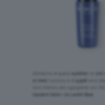
All’interno di questi
eyeliner
c’è
1ml
d
12 mesi
. Il prezzo è di
9,95€
ed è disp
nero intenso allo sgargiante oro. 
Opulent Gold
e
02 Lavish Blue
.