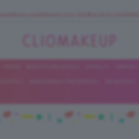
 SuperStrucco e SuperMousse Cocco Tiarè 🌺 ➡️ VAI SU CLIOMAK
FORUM
BEAUTY E BELLEZZA
CAPELLI
UNGHIE
ClioMakeUp
E DIETA
GRAVIDANZA E MATERNITÀ
RELAZIONI
Blog