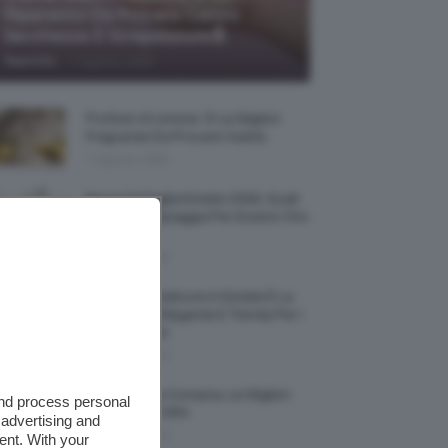
Riparatrici Da Provare Contro
Secchezza E Screpolature🔝
-
TeamClio
7 Agosto 2026
Profumi Al Limone 🍋 Le Migliori
Fragranze Da Provare Subito
7 Agosto 2026
Borse Di Paglia Estate 2026, Quali
Portarsi In Spiaggia Per Essere Chic
E Comode
7 Agosto 2026
La French Pedicure In Estate È La
Nail Art Più Elegante E Trendy Per I
Nostri Piedini
7 Agosto 2026
Tinta Labbra Coreana, Le Migliori
and process personal
Da Provare ORA
 advertising and
7 Agosto 2026
ent. With your