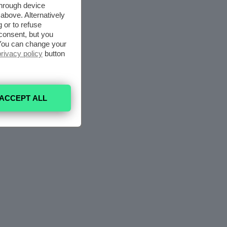
through device
above. Alternatively
 or to refuse
consent, but you
. You can change your
privacy policy
button
ACCEPT ALL