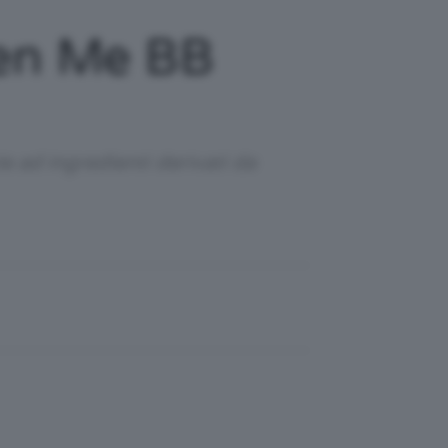
en Me BB
e ad ingredienti derivati da