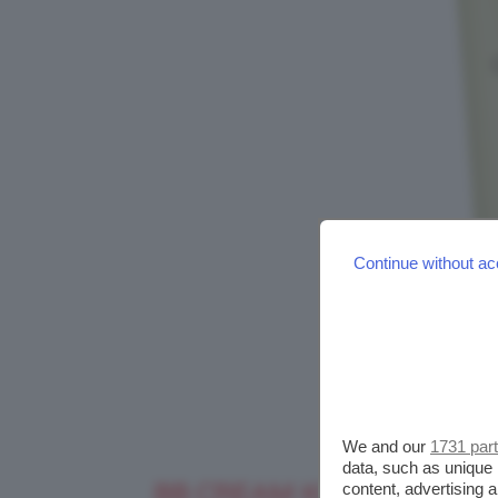
Continue without ac
We and our
1731 par
data, such as unique 
BB CREAM KIKO GREEN M
content, advertising