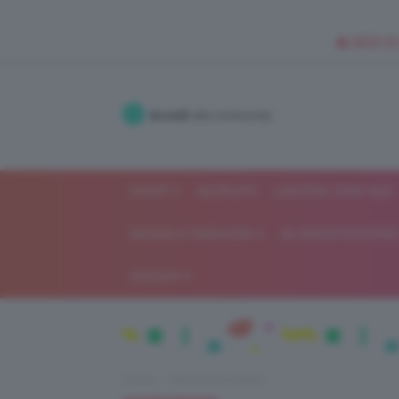
🥥 NEW IN
Accedi
alla community
SHOP
ISCRIVITI
LAVORA CON NOI
MODA E FASHION
ALIMENTAZIONE 
GOSSIP
Home
Recensioni beauty