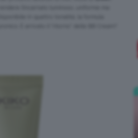
 rendere l’incarnato luminoso, uniforme ma
;)
sponibile in quattro tonalità, la formula
ronico. È arrivato il “ritorno” delle BB Cream?