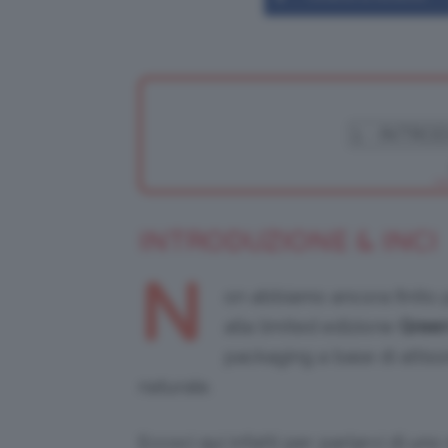
INTRODUZIONE & INCI
N
on abbiamo ancora finito 
alla limited edizione
Gree
packaging a base di altissi
naturale.
Eccoci qui infatti per parlarvi di uno 