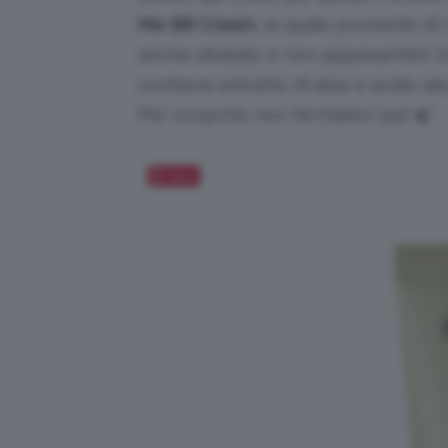
Me BB Cream
, la quale promette di
anche idratato e non appesantito! Di
contiene estratto di aloe e acido ialu
Per scoprirlo non fermatevi qui! 🍃
Salva