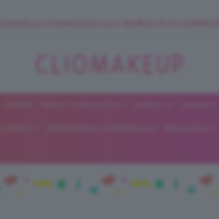
 SuperStrucco e SuperMousse Cocco Tiarè 🌺 ➡️ VAI SU CLIOMAK
FORUM
BEAUTY E BELLEZZA
CAPELLI
UNGHIE
ClioMakeUp
E DIETA
GRAVIDANZA E MATERNITÀ
RELAZIONI
Blog