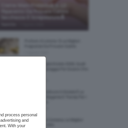
Creme Mani Protettive ✨ 12
Riparatrici Da Provare Contro
Secchezza E Screpolature🔝
-
TeamClio
7 Agosto 2026
Profumi Al Limone 🍋 Le Migliori
Fragranze Da Provare Subito
7 Agosto 2026
Borse Di Paglia Estate 2026, Quali
Portarsi In Spiaggia Per Essere Chic
E Comode
7 Agosto 2026
La French Pedicure In Estate È La
Nail Art Più Elegante E Trendy Per I
Nostri Piedini
7 Agosto 2026
and process personal
 advertising and
Tinta Labbra Coreana, Le Migliori
Da Provare ORA
ent. With your