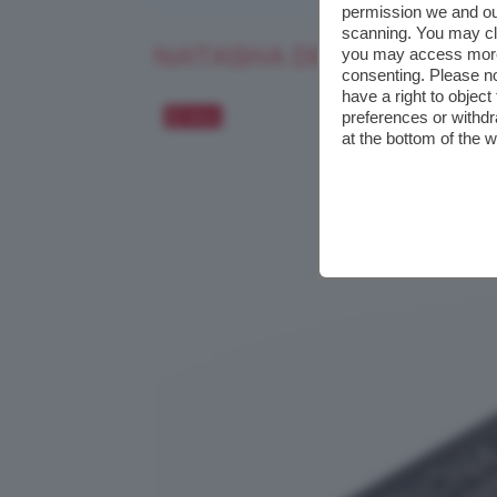
permission we and o
scanning. You may cl
NATASHA DENONA MACRO
you may access more 
consenting. Please no
have a right to objec
Salva
preferences or withdr
at the bottom of the 