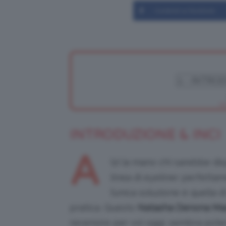
Condividi su Facebook
INTRODUZIONE & INCI
A
lzi la mano chi sarebbe di
linea di eyeliner perfettam
l’unica soluzione è quella 
pratica. Questo
Natasha Denona Mac
recensire per voi oggi, sembra pote