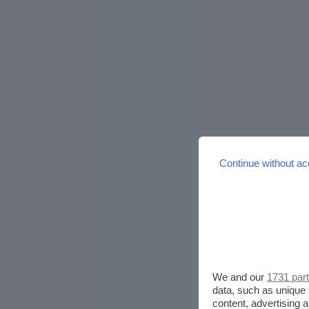
Continue without ac
We and our
1731 par
data, such as unique 
content, advertising