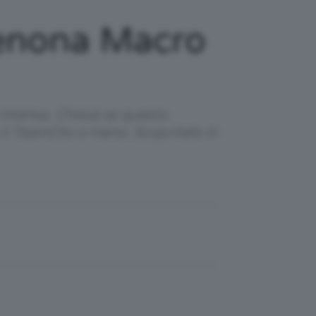
Denona Macro
 intensa. Chissà se questo
il TeamClio o meno. Scopritelo in