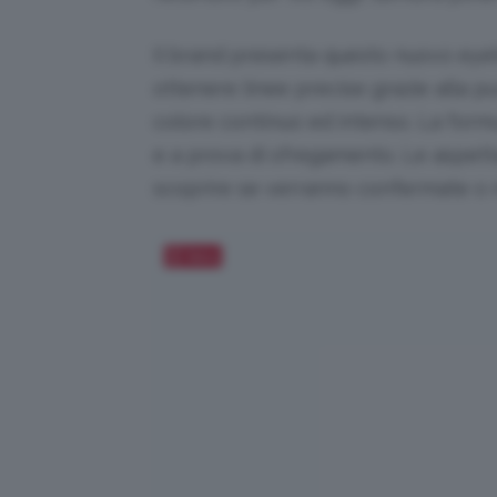
Il brand presenta questo nuovo eyel
ottenere linee precise grazie alla pu
colore continuo ed intenso. La for
e a prova di sfregamento. Le aspetta
scoprire se verranno confermate o 
Salva