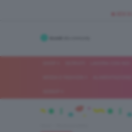
🥥 NEW IN
Accedi
alla community
SHOP
ISCRIVITI
LAVORA CON NOI
MODA E FASHION
ALIMENTAZIONE 
GOSSIP
Home
Recensioni beauty