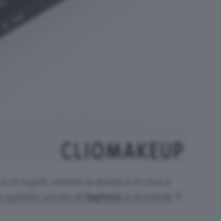
è di 0.55ml, mentre la durata è di circa 6
È
 eyeliner, sul sito di
Sephora
, è di 27,60€.