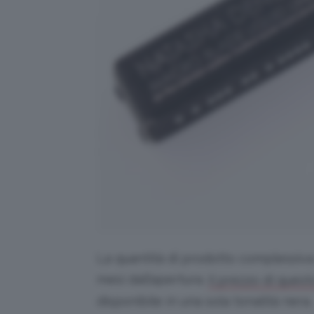
La quantità di prodotto complessiva 
mesi dall’apertura.
Il prezzo di questo
disponibile in una sola tonalità nera.