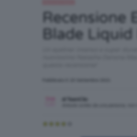
Recensioni beauty
Recensione 
Blade Liquid
Un eyeliner intenso e super durat
nuovissimo Natasha Denona Macro 
questa recensione!
Pubblicato il: 23 Settembre 2021
di TeamClio
Articolo scritto da una persona, no