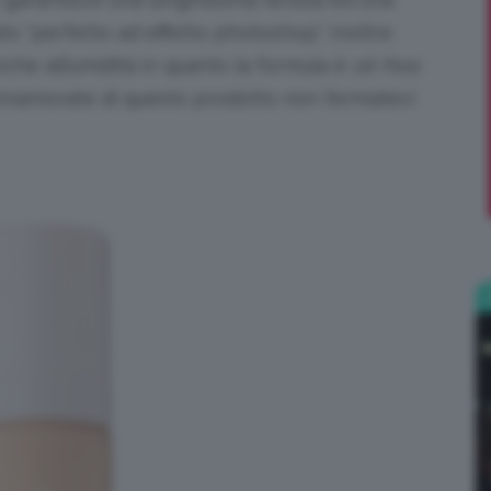
o “perfetto ad effetto photoshop”. Inoltre
;)
che all’umidità in quanto la formula è
oil-free
.
innamorate di questo prodotto non fermatevi