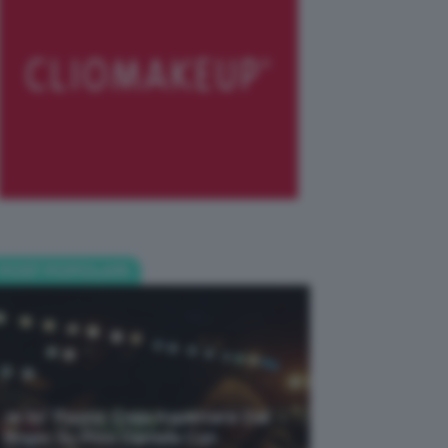
POST POPOLARI
Je So’ Pazzo: Cosa Aspettarsi Dal
Biopic Su Pino Daniele Con