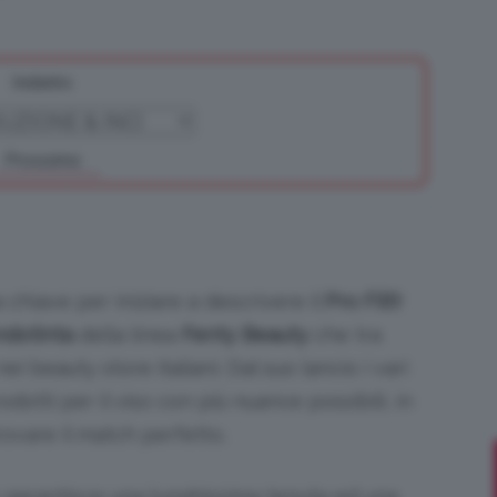
Indietro
Bellezza
Prossimo
e
a chiave per iniziare a descrivere il
Pro Filt’r
ndotinta
della linea
Fenty Beauty
che tra
ei beauty store italiani. Dal suo lancio i vari
otti per il viso con più nuance possibili, in
Makeup
rovare il match perfetto.
garantisce una lunghissima tenuta ed una