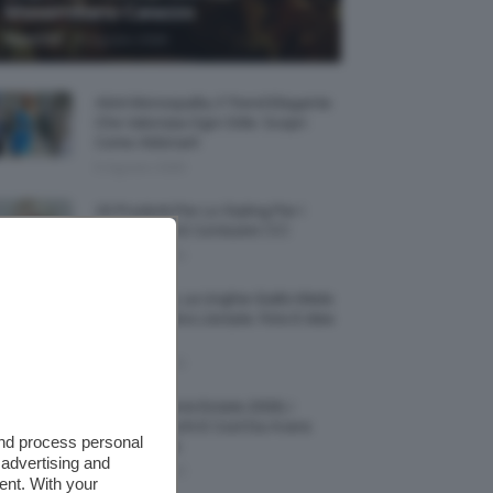
Massimiliano Caiazzo
-
TeamClio
6 Agosto 2026
Abiti Monospalla, Il Trend Elegante
Che Valorizza Ogni Stile: Scopri
Come Abbinarli
6 Agosto 2026
15 Prodotti Per Lo Styling Per I
Capelli Corti E Cortissimi 💇🏻‍♀️
6 Agosto 2026
Honey Nails, Le Unghie Giallo Miele
Che Dominano L’estate: Foto E Idee
Nail Art
6 Agosto 2026
Vestiti Lingerie Estate 2026, I
Modelli Freschi E Cool Da Avere
and process personal
Nell’armadio
 advertising and
6 Agosto 2026
ent. With your