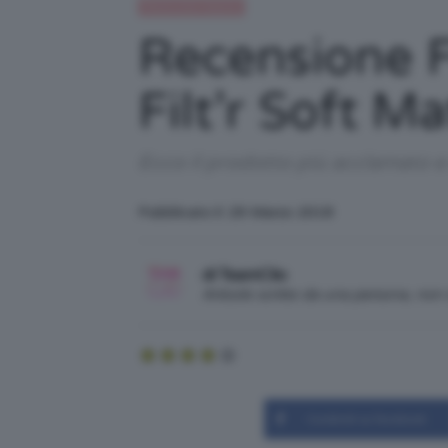
Recensioni beauty
Recensione F
Filt’r Soft M
Ecco il prodotto più acclamato e
Pubblicato il: 29 Marzo 2018
di TeamClio
Articolo scritto da una persona, no
Condividi su Facebook