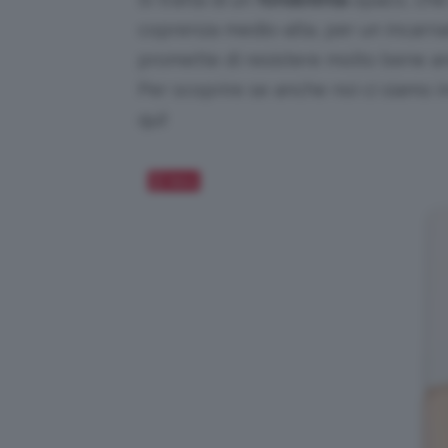
coprenza medio-alta, per un incarnat
promette di resistere molto bene an
Per scoprire se anche noi ci siamo 
qui!
Salva