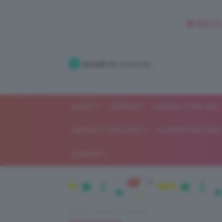
🥥 NEW IN
Accedi
alla community
SHOP
ISCRIVITI
LAVORA CON NOI
MODA E FASHION
ALIMENTAZIONE 
GOSSIP
Home
Recensioni beauty