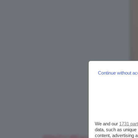
Continue without ac
We and our
1731 par
data, such as unique 
content, advertising