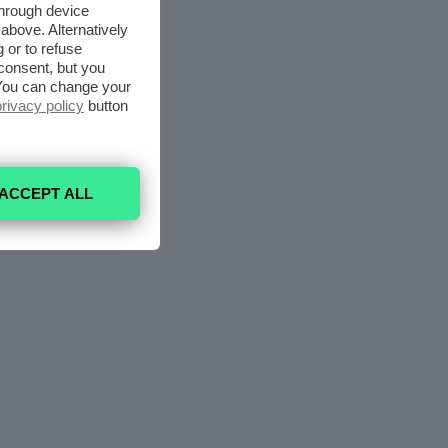
through device
above. Alternatively
 or to refuse
consent, but you
. You can change your
privacy policy
button
ACCEPT ALL