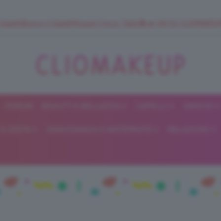
 SuperStrucco e SuperMousse Cocco Tiarè 🌺 ➡️ VAI SU CLIOMAK
FORUM
BEAUTY E BELLEZZA
CAPELLI
UNGHIE
ClioMakeUp
E DIETA
GRAVIDANZA E MATERNITÀ
RELAZIONI
Blog