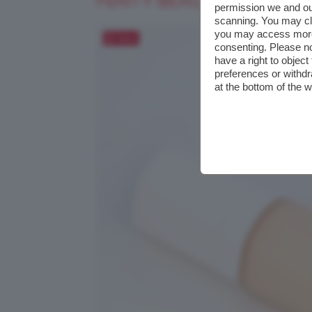
FENTY BEAUTY PRO FILT
permission we and o
scanning. You may cl
you may access more 
Salva
consenting. Please no
have a right to objec
preferences or withdr
at the bottom of the 