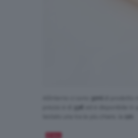
All’interno ci sono
32ml
di prodotto 
prezzo è di
33
€
ed è disponibile in
testato una tra le più chiare, la
120
.
Salva