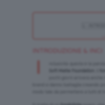
INTRODUZIONE & INCI
I
nclusività: questa è la parol
Soft Matte Foundation
, il
fo
pochi giorni arriverà anche n
brand si danno battaglia creando prod
modo tale da permettere a tutti di t
Si tratta di un
fondotinta
opaco, che 