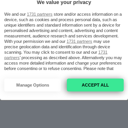
We value your privacy
Recensione Fondotinta NYX Make
Em Wonder Foundation
We and our
1731 partners
store and/or access information on a
device, such as cookies and process personal data, such as
unique identifiers and standard information sent by a device for
personalised advertising and content, advertising and content
Recensione Patches Occhi Biodance
measurement, audience research and services development.
Collagen Peptide Eye Patches
With your permission we and our
1731 partners
may use
precise geolocation data and identification through device
scanning. You may click to consent to our and our
1731
partners
’ processing as described above. Alternatively you may
Recensione Siero Viso d’Alba White
access more detailed information and change your preferences
Truffle First Oil Capsule Serum
before consenting or to refuse consenting. Please note that
some processing of your personal data may not require your
consent, but you have a right to object to such processing. Your
preferences will apply to this website only. You can change
Manage Options
ACCEPT ALL
your preferences or withdraw your consent at any time by
returning to this site and clicking the
privacy policy
button at the
bottom of the webpage.