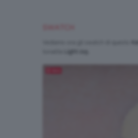
SWATCH
Vediamo ora gli swatch di questo
Ka
tonalità
Light 015
.
Salva