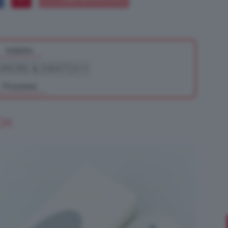
Indietro
Bellezza
Prossimo
e
CH
Makeup