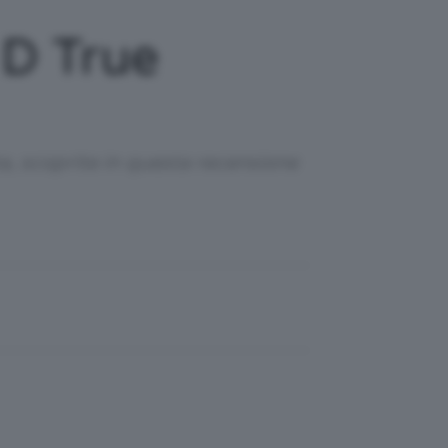
 D True
a, scoprite in questa recensione