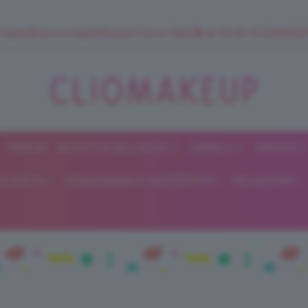
 SuperStrucco e SuperMousse Cocco Tiarè 🌺 ➡️ VAI SU CLIOMAK
FORUM
BEAUTY E BELLEZZA
CAPELLI
UNGHIE
ClioMakeUp
E DIETA
GRAVIDANZA E MATERNITÀ
RELAZIONI
Blog