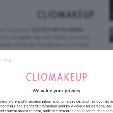
ntri su questo
True Portrait Foundation
,
 non sia adatto alle pelli miste! La texture
 pelle, mettendo in evidenza le eventuali
agare insieme!
cepting
We value your privacy
tners
store and/or access information on a device, such as cookies 
identifiers and standard information sent by a device for personalised
 and content measurement, audience research and services developm