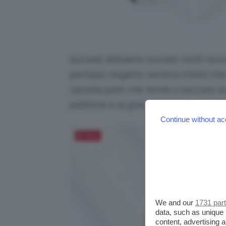
Sul web abbiamo trovato molti risco
perlopiù negativi: sembra infatti che
cipriata pare che tenda a seccare la
pellicine e la grana. Andiamo ad ind
Continue without ac
Salva
We and our
1731 par
data, such as unique 
content, advertising