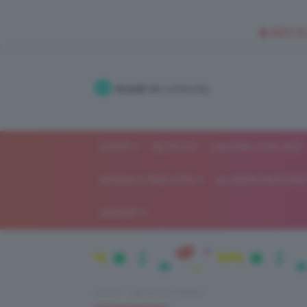
🥥 NEW IN
Accedi
alla community
SHOP
ISCRIVITI
LAVORA CON NOI
MODA E FASHION
ALIMENTAZIONE 
GOSSIP
Home
Recensioni beauty