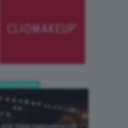
POST POPOLARI
Je So’ Pazzo: Cosa Aspettarsi Dal