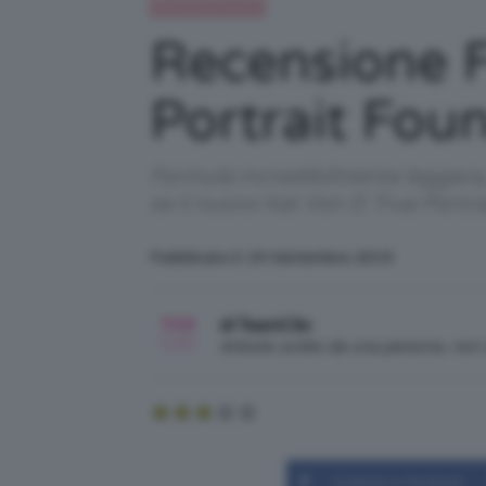
Recensioni beauty
Recensione F
Portrait Fou
Formula incredibilmente leggera,
se il nuovo Kat Von D True Portra
Pubblicato il: 24 Settembre 2019
di TeamClio
Articolo scritto da una persona, no
Condividi su Facebook