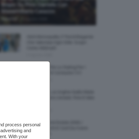
Biopic Su Pino Daniele Con
Massimiliano Caiazzo
-
TeamClio
6 Agosto 2026
Abiti Monospalla, Il Trend Elegante
Che Valorizza Ogni Stile: Scopri
Come Abbinarli
6 Agosto 2026
15 Prodotti Per Lo Styling Per I
Capelli Corti E Cortissimi 💇🏻‍♀️
6 Agosto 2026
Honey Nails, Le Unghie Giallo Miele
Che Dominano L’estate: Foto E Idee
Nail Art
6 Agosto 2026
Vestiti Lingerie Estate 2026, I
and process personal
Modelli Freschi E Cool Da Avere
 advertising and
Nell’armadio
ent. With your