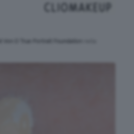
t Von D True Portrait Foundation
nella