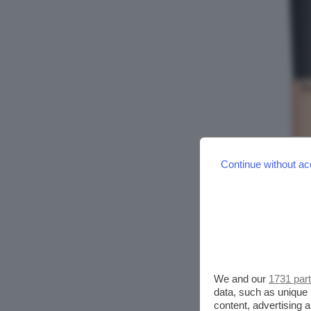
Continue without ac
We and our
1731 par
data, such as unique 
content, advertising