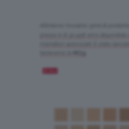
All’interno troviamo 30ml di prodott
prezzo è di 30,45€ ed è disponibile s
rivenditori autorizzati. È stato lanciat
testeremo la
NC13
.
Salva