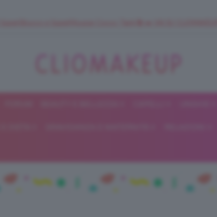
 SuperStrucco e SuperMousse Cocco Tiarè 🌺 ➡️ VAI SU CLIOMAK
FORUM
BEAUTY E BELLEZZA
CAPELLI
UNGHIE
ClioMakeUp
E DIETA
GRAVIDANZA E MATERNITÀ
RELAZIONI
Blog