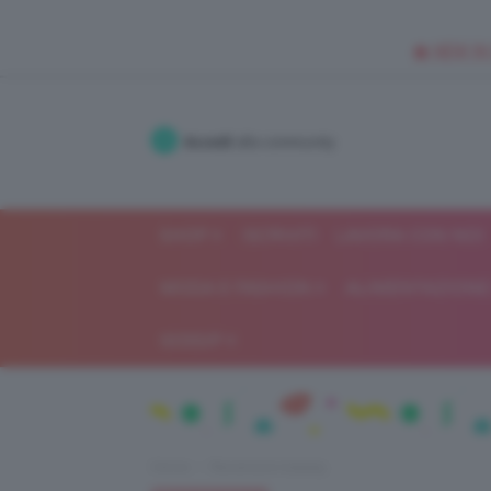
🥥 NEW IN
Accedi
alla community
SHOP
ISCRIVITI
LAVORA CON NOI
MODA E FASHION
ALIMENTAZIONE 
GOSSIP
Home
Recensioni beauty