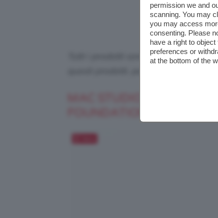
permission we and o
scanning. You may cl
you may access more 
consenting. Please no
have a right to objec
preferences or withdr
Tutti i prodotti sono selezionati in p
at the bottom of the 
questi prodotti, potremmo ricevere
MAC STUDIO FIX FLUID 
FOUNDATION
Salva