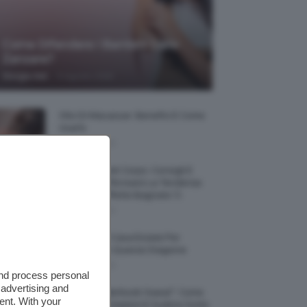
Come Difendere I Bambini Dalle
Zanzare?
-
Giorgia Asti
9 Agosto 2026
Olio Di Macassar: Benefici E Come
Usarlo
9 Agosto 2026
Wet Skin Look Corpo: Consigli E
Trucchi Per Ricreare La Tendenza
Bodycare Effetto Bagnato 💦
9 Agosto 2026
5 Accessori Casa Estate Per
Decorarla In Questa Stagione
8 Agosto 2026
and process personal
 advertising and
Allerta “Underboob Sweat”: Come
ent. With your
Prevenire Irritazioni E Sudore Sotto