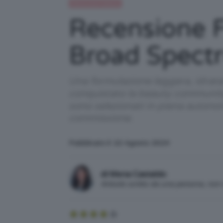
Recensioni beauty
Recensione F
Broad Spect
Una formulazione leggera, idrata
conquistato la beauty community.
sono selezionati in piena autono
commissione.
Pubblicato il: 22 Agosto 2024
di Mena Castaldo
Articolo scritto da una persona, no