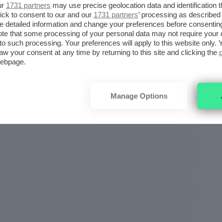
ur
1731 partners
may use precise geolocation data and identification 
ick to consent to our and our
1731 partners
’ processing as described 
detailed information and change your preferences before consenting
te that some processing of your personal data may not require your 
t to such processing. Your preferences will apply to this website only
aw your consent at any time by returning to this site and clicking the
iena autonomia editoriale. Se acquistate uno di
webpage.
 una commissione.
Manage Options
BROAD SPECTRUM SPF15