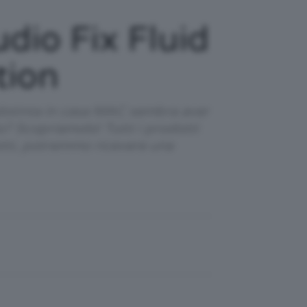
dio Fix Fluid
tion
ndotinta in casa MAC sembra aver
? Scopriamolo! Tutti i prodotti
otti, potremmo ricevere una