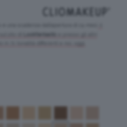
o e una scadenza dall’apertura di 24 mesi.
Il
ul sito di
Lookfantastic
e presso gli altri
o in 71 tonalità differenti e noi, oggi,