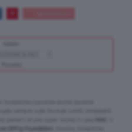
Bellezza
Indietro
Prossimo
e
un fondotinta coprente anche durante
Makeup
ricade sempre sulle formule sottili, modulabili
mo parlarvi di una super novità in casa
MAC
, il
rum SPF15 Foundation
, l’iconico fondotinta