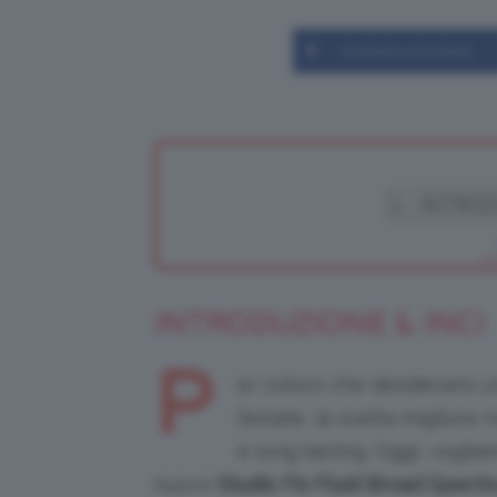
Condividi su Facebook
INTRODUZIONE & INCI
P
er coloro che desiderano 
l’estate, la scelta migliore 
e long lasting. Oggi, voglia
nuovo
Studio Fix Fluid Broad Spect