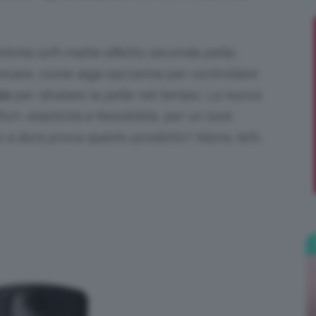
;)
dotinta soft-matte effetto seconda pelle,
kincare, come alga saccarina per controllare
co
per idratare la pelle nel tempo. La nuova
t, elasticità e flessibilità, per un look
 a dura prova questo prodotto? Allora, let’s