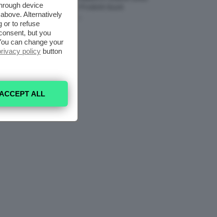
through device
Il Seno Con I Prodotti Giusti
above. Alternatively
8 Agosto 2026
 or to refuse
consent, but you
. You can change your
privacy policy
button
ACCEPT ALL