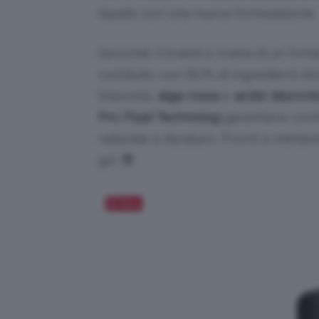
liquido con una nuova formulazione.
Secondo il brand si tratta di un fon
costituito con l’87% di ingredienti s
l’oleosità,
alga rossa
e
acido ialuroni
Pro Fluid Technolog
garantisce comfor
naturale e duraturo.
Pronti a mettere
go!
😎
Salva