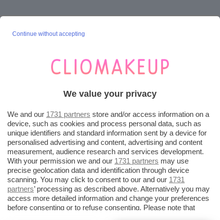
Continue without accepting
We value your privacy
We and our
1731 partners
store and/or access information on a
device, such as cookies and process personal data, such as
unique identifiers and standard information sent by a device for
personalised advertising and content, advertising and content
measurement, audience research and services development.
With your permission we and our
1731 partners
may use
precise geolocation data and identification through device
Post Precedente
Prossimo Post
scanning. You may click to consent to our and our
1731
Orecchie ‘importanti’👂🏻quelle
Recensione Rossetti Liquidi
partners
’ processing as described above. Alternatively you may
delle star che passano
Wycon Candyland Boujee
access more detailed information and change your preferences
inosservate 💁🏻‍♀️
Lips Liquid Lipstick
before consenting or to refuse consenting. Please note that
some processing of your personal data may not require your