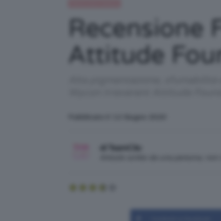
Recensioni beauty
Recensione F
Attitude Fou
Alta pigmentazione, sfumabilità 
Wycon Irreverent Attitude Found
Pubblicato il: 12 Giugno 2020
di TeamClio
Articolo scritto da una persona, no
Condividi su Facebook