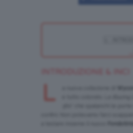
INTRODUZIONE & INCI
L
a nuova collezione di
Wyco
e tutto colorato. La
Blazing 
360° che spalanchi le porte 
confini. Non potevamo farci scappa
a testare insieme il nuovo
Fondotint