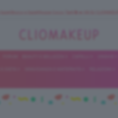
 SuperStrucco e SuperMousse Cocco Tiarè 🌺 ➡️ VAI SU CLIOMAK
FORUM
BEAUTY E BELLEZZA
CAPELLI
UNGHIE
ClioMakeUp
E DIETA
GRAVIDANZA E MATERNITÀ
RELAZIONI
Blog