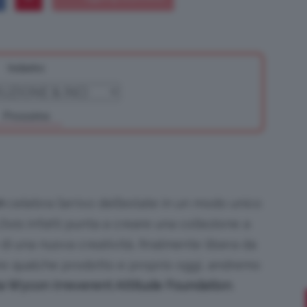
Indietro
Bellezza
Prossimo
e
n
celebra l’arrivo dell’estate in un modo unico
Dots
infatti punta a creare una collezione a
di una nuova creatività, finalmente libera da
Makeup
re qualche prodotto e proprio oggi, andremo
a Wycon Irreverent Attitude Foundation
.