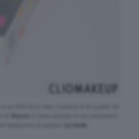
 e un PAO di 12 mesi. Il prezzo è di 23,90€ ed
ci di
Wycon
. È stato lanciato in 10 colorazioni
ione testeremo la numero
03 Nude
.