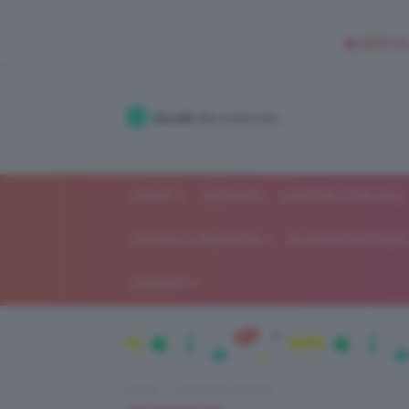
🥥 NEW IN
Accedi
alla community
SHOP
ISCRIVITI
LAVORA CON NOI
MODA E FASHION
ALIMENTAZIONE 
GOSSIP
Home
Recensioni beauty