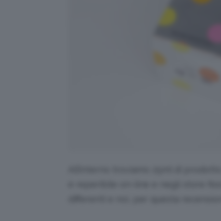
All’interno troviamo 25ml di prodotto
è reperibile on-line e negli store fisi
differenti e noi, per questa recens