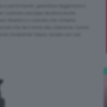
ata e performante, garantisce leggerezza e
;)
 per costruire una base duratura anche
 pack dinamico e colorato che richiama
 accesi che dà il nome alla collezione. Curiosi
ente fondotinta? Allora, restate con noi!