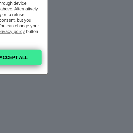
through device
above. Alternatively
 or to refuse
consent, but you
. You can change your
privacy policy
button
ACCEPT ALL