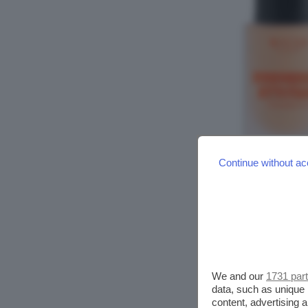
Continue without ac
We and our
1731 par
data, such as unique 
content, advertising