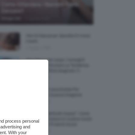
Come Difendere I Bambini Dalle
Zanzare?
-
Giorgia Asti
9 Agosto 2026
Olio Di Macassar: Benefici E Come
Usarlo
9 Agosto 2026
Wet Skin Look Corpo: Consigli E
Trucchi Per Ricreare La Tendenza
Bodycare Effetto Bagnato 💦
9 Agosto 2026
5 Accessori Casa Estate Per
Decorarla In Questa Stagione
8 Agosto 2026
Allerta “Underboob Sweat”: Come
Prevenire Irritazioni E Sudore Sotto
and process personal
Il Seno Con I Prodotti Giusti
 advertising and
8 Agosto 2026
ent. With your