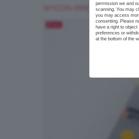
permission we and o
WYCON IRREVERENT ATT
scanning. You may cl
you may access more 
consenting. Please no
Salva
have a right to objec
preferences or withdr
at the bottom of the 