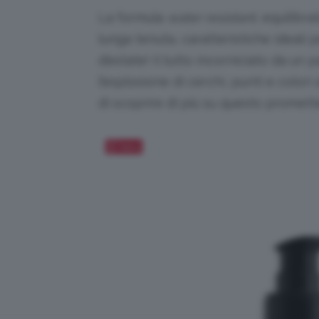
La formula
water resistant
, equilibr
lunga tenuta, caratteristiche ideali
d’estate! Il tutto incorniciato da un
l’esplosione di cerchi, punti e colori
di scoprire di più su questo promett
Salva