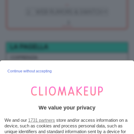
LA PAGELLA
COPRENZA
8
Continue without accepting
DURATA
7
We value your privacy
FINISH
8
We and our
1731 partners
store and/or access information on a
device, such as cookies and process personal data, such as
unique identifiers and standard information sent by a device for
FACILITÀ DI STESURA