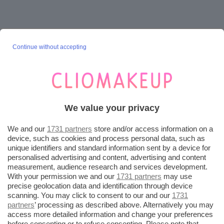
Continue without accepting
We value your privacy
We and our
1731 partners
store and/or access information on a
device, such as cookies and process personal data, such as
unique identifiers and standard information sent by a device for
personalised advertising and content, advertising and content
measurement, audience research and services development.
With your permission we and our
1731 partners
may use
precise geolocation data and identification through device
scanning. You may click to consent to our and our
1731
partners
’ processing as described above. Alternatively you may
access more detailed information and change your preferences
before consenting or to refuse consenting. Please note that