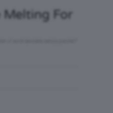
 Melting For
er ci avrà lasciate senza parole?