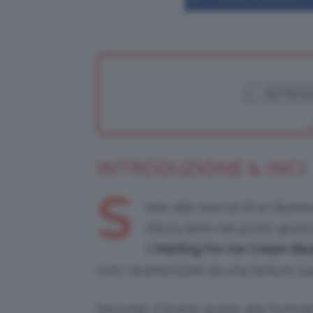
INTRODUZIONE & INCI
S
iete alla ricerca di un illum
Allora siete nel posto gius
il
Melting For Ice Cream Blu
cost caratterizzati da una texture su
Secondo il brand, grazie alla formula 