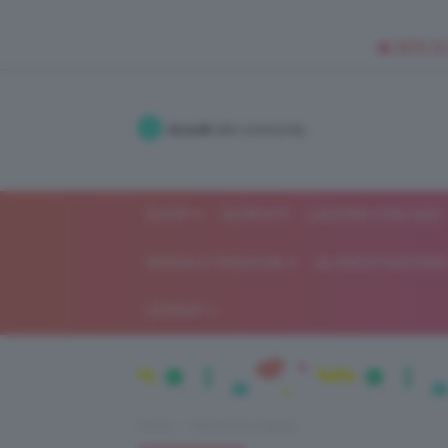
🥥 NEW IN
Accedi
alla community
SHOP
ISCRIVITI
LAVORA CON NOI
MODA E FASHION
ALIMENTAZIONE 
GOSSIP
Home
Recensioni beauty