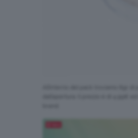
All’interno del pack troviamo 8gr di 
dall’apertura. Il prezzo è di 4,99€ ed 
brand.
Salva