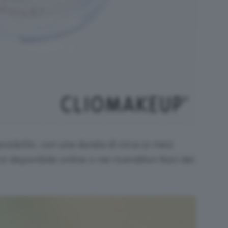
prodotto, con una durata di circa 12 mesi
è disponibile online o nei rivenditori fisici del