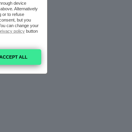
through device
above. Alternatively
 or to refuse
consent, but you
. You can change your
privacy policy
button
ACCEPT ALL