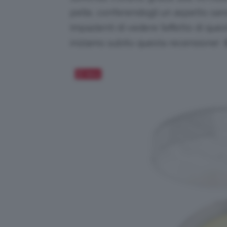
pelle, conferendogli un aspetto san
impazienti di vedere l’effetto di que
iniziamo subito questa recensione! 
Salva