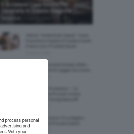
5 Accessori Casa Estate Per
Decorarla In Questa Stagione
-
Giorgia Asti
8 Agosto 2026
Allerta “Underboob Sweat”: Come
Prevenire Irritazioni E Sudore Sotto
Il Seno Con I Prodotti Giusti
8 Agosto 2026
Borse All’uncinetto Estate 2026, I
Modelli Freschi E Leggeri Da Avere
8 Agosto 2026
Creme Mani Protettive ✨ 12
Riparatrici Da Provare Contro
Secchezza E Screpolature🔝
7 Agosto 2026
Profumi Al Limone 🍋 Le Migliori
and process personal
Fragranze Da Provare Subito
 advertising and
7 Agosto 2026
ent. With your