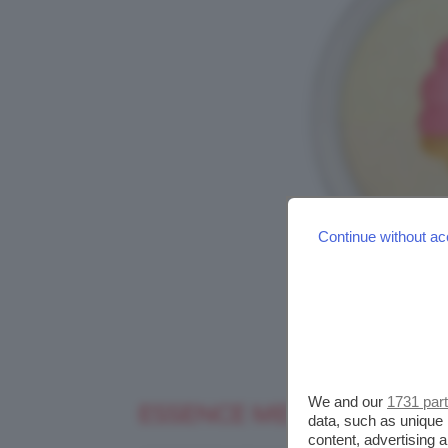
Continue without ac
We and our
1731 par
ESSENCE MELTING FOR I
data, such as unique 
content, advertising