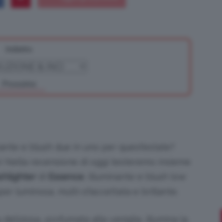
Indietro
Bellezza
Prossimo
e
inante e blush due in uno per quest’estate?
to! Nella recensione di oggi testeremo insieme
shlighter
di
Essence
, illuminante e blush low
Makeup
per luminosa, multi-sfaccettata e brillante.
deliziosa, profumata alla vaniglia, illumina la