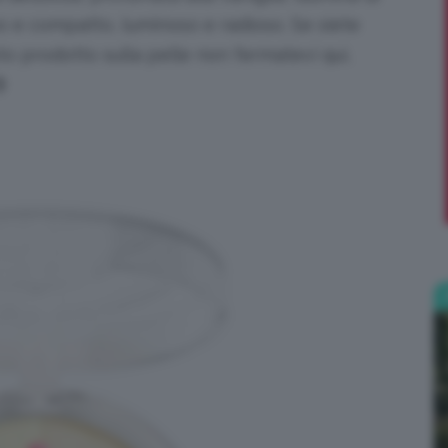
o e compatto, luminoso e radioso. Se siete
;)
sto prodotto sulla pelle non fermatevi qui,
🍦