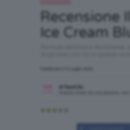
Recensioni beauty
Recensione I
Ice Cream Bl
Formula deliziosa e illuminante, 
Scopritelo con noi in questa rec
Pubblicato il: 5 Luglio 2023
di TeamClio
Articolo scritto da una persona, no
Condividi su Facebook