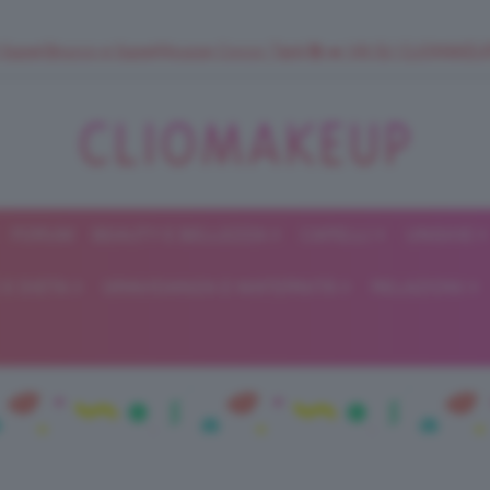
 SuperStrucco e SuperMousse Cocco Tiarè 🌺 ➡️ VAI SU CLIOMAK
FORUM
BEAUTY E BELLEZZA
CAPELLI
UNGHIE
ClioMakeUp
E DIETA
GRAVIDANZA E MATERNITÀ
RELAZIONI
Blog