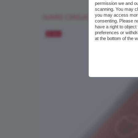
permission we and o
scanning. You may cl
you may access more 
NARS ORGASM LIQUID H
consenting. Please no
have a right to objec
preferences or withdr
Salva
at the bottom of the 