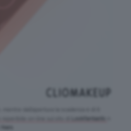
, mentre dall’apertura la scadenza è di 6
o
 reperibile on-line sul sito di
Lookfantastic
i
Nars
.