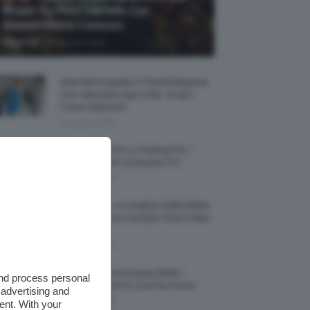
Biopic Su Pino Daniele Con
Massimiliano Caiazzo
-
TeamClio
6 Agosto 2026
Abiti Monospalla, Il Trend Elegante
Che Valorizza Ogni Stile: Scopri
Come Abbinarli
6 Agosto 2026
15 Prodotti Per Lo Styling Per I
Capelli Corti E Cortissimi 💇🏻‍♀️
6 Agosto 2026
Honey Nails, Le Unghie Giallo Miele
Che Dominano L’estate: Foto E Idee
Nail Art
6 Agosto 2026
Vestiti Lingerie Estate 2026, I
and process personal
Modelli Freschi E Cool Da Avere
 advertising and
Nell’armadio
ent. With your