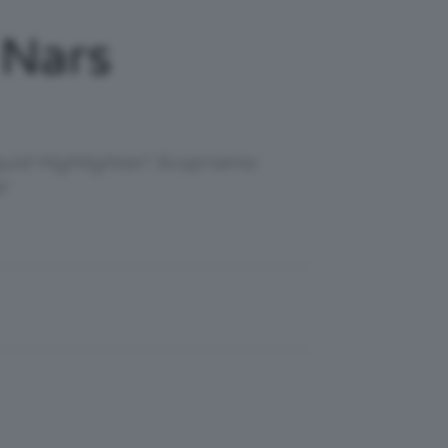
 Nars
iquid Highlighter! Scopriamo
!