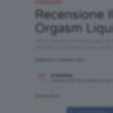
Recensioni beauty
Recensione I
Orgasm Liqui
Finish etereo ed effetto glass sk
insieme se ha conquistato anche 
Pubblicato il: 9 Gennaio 2021
di TeamClio
Articolo scritto da una persona, no
Condividi su Facebook