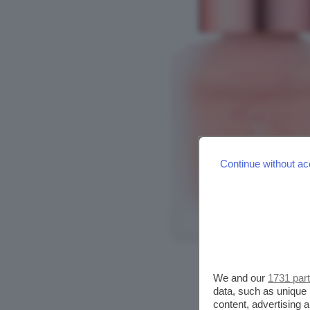
Continue without ac
We and our
1731 par
data, such as unique 
content, advertising