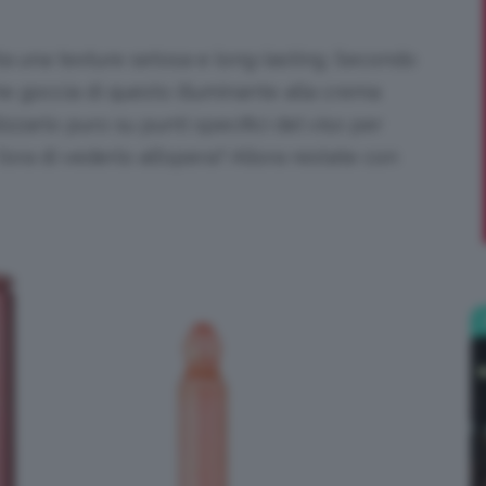
;)
ta una texture setosa e long-lasting. Secondo
he goccia di questo illuminante alla crema
izzarlo puro su punti specifici del viso per
’ora di vederlo all’opera? Allora restate con