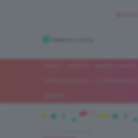
🥥 NEW IN
Accedi
alla community
SHOP
ISCRIVITI
LAVORA CON NOI
MODA E FASHION
ALIMENTAZIONE 
GOSSIP
Home
Recensioni beauty