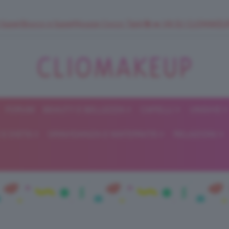
 SuperStrucco e SuperMousse Cocco Tiarè 🌺 ➡️ VAI SU CLIOMAK
FORUM
BEAUTY E BELLEZZA
CAPELLI
UNGHIE
ClioMakeUp
E DIETA
GRAVIDANZA E MATERNITÀ
RELAZIONI
Blog