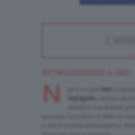
INTRODUZIONE & INCI
N
asce in casa
Nars
il nuovi
Highlighter
, ispirato all’
donato le sue brillanti pe
luminosa. Il prodotto in effetti è im
le sue proprietà antiossidanti e id
l’incarnato sano e luminoso.