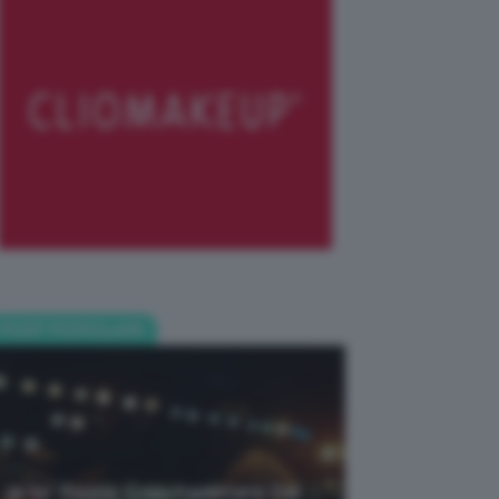
POST POPOLARI
Je So’ Pazzo: Cosa Aspettarsi Dal