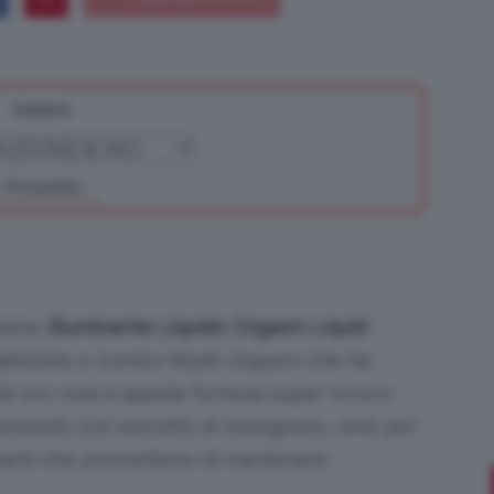
Indietro
Bellezza
Prossimo
e
ssimo
Illuminante Liquido Orgasm Liquid
amatissimo e iconico blush
Orgasm
che ha
rle oro rosa a questa formula super ricca e
Makeup
preziosito con estratto di melograno, noto per
ratanti che promettono di mantenere