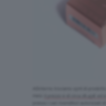
All’interno troviamo 15ml di prodotto
mesi.
Il prezzo è di circa 28,45€ ed è
presso i vari rivenditori autorizzati d