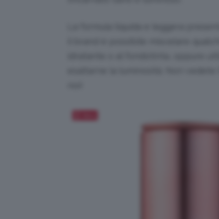
La formula liquida e leggera presen
il brand è possibile miscelare qualc
idratante o al fondotinta, oppure util
esaltarne la luminosità. Non vedete l
noi!
Salva