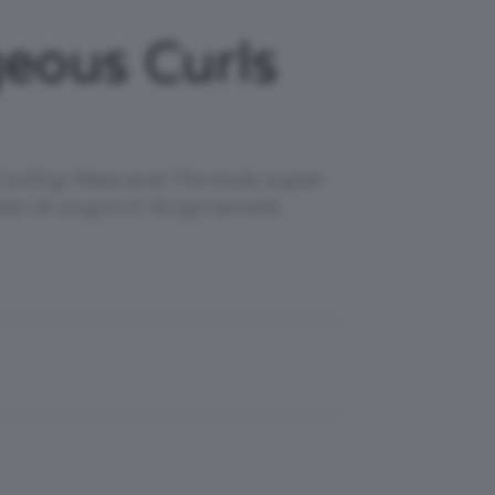
eous Curls
Curling Mascara! Formula super
do di stupirvi! Scopriamolo