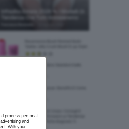
Infradito Estate 2026 🩴 I Modelli Di
Tendenza Che Tutti Indosseremo
-
Francesca Baranello
10 Agosto 2026
Recensione Blush Rimmel Multi-
Tasker Jelly Crush Blush E Lip Stain
Come Difendere I Bambini Dalle
Zanzare?
9 Agosto 2026
Olio Di Macassar: Benefici E Come
Usarlo
9 Agosto 2026
Wet Skin Look Corpo: Consigli E
and process personal
Trucchi Per Ricreare La Tendenza
 advertising and
Bodycare Effetto Bagnato 💦
ent. With your
9 Agosto 2026