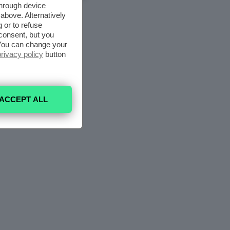
through device
above. Alternatively
 or to refuse
consent, but you
. You can change your
privacy policy
button
ACCEPT ALL