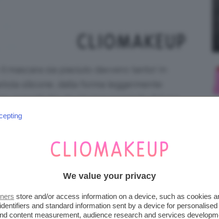
il mascara sia piaciuto davvero tanto! In
setola silicone, dalla forma leggermente
mo, soprattutto da chi non possiede di base
stato anche il podio dei nostri cuori? Andiamo
cepting
We value your privacy
tners
store and/or access information on a device, such as cookies 
identifiers and standard information sent by a device for personalised
 and content measurement, audience research and services developm