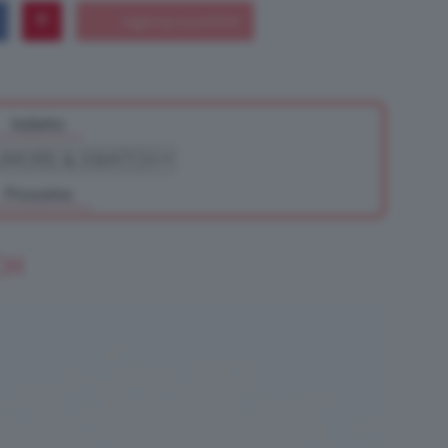
Bellezza
Indietro
Prossimo
e
CH
Makeup