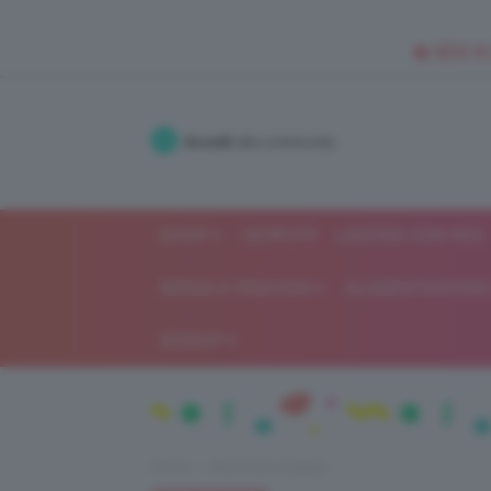
🥥 NEW IN
Accedi
alla community
SHOP
ISCRIVITI
LAVORA CON NOI
MODA E FASHION
ALIMENTAZIONE 
GOSSIP
Home
Recensioni beauty