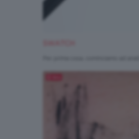
SWATCH
Per prima cosa, cominciamo ad anali
Salva