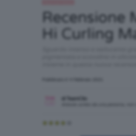
Recensioni beauty
Recensione 
Hi Curling M
Sguardo intenso e seducente gra
pigmentata e scovolino in silico
insieme in questa nuova recensi
Pubblicato il: 4 Febbraio 2021
di TeamClio
Articolo scritto da una persona, no