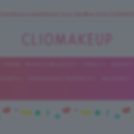
 SuperStrucco e SuperMousse Cocco Tiarè 🌺 ➡️ VAI SU CLIOMAK
FORUM
BEAUTY E BELLEZZA
CAPELLI
UNGHIE
ClioMakeUp
E DIETA
GRAVIDANZA E MATERNITÀ
RELAZIONI
Blog