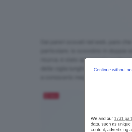
Dai pareri scovati nel web, pare che 
particolare, lo scovolino in doppia 
ricurva, è stato apprezzato moltissi
delle ciglia lunghissime. Avrà conqui
Continue without ac
a conoscerlo meglio!
Salva
We and our
1731 par
data, such as unique 
content, advertising