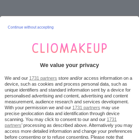
Continue without accepting
We value your privacy
We and our
1731 partners
store and/or access information on a
device, such as cookies and process personal data, such as
unique identifiers and standard information sent by a device for
personalised advertising and content, advertising and content
measurement, audience research and services development.
With your permission we and our
1731 partners
may use
precise geolocation data and identification through device
scanning. You may click to consent to our and our
1731
partners
’ processing as described above. Alternatively you may
access more detailed information and change your preferences
Post Precedente
Prossimo Post
before consenting or to refuse consenting. Please note that