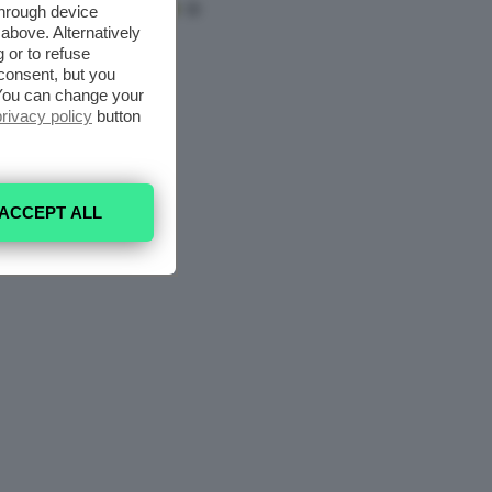
through device
above. Alternatively
 or to refuse
consent, but you
. You can change your
privacy policy
button
ACCEPT ALL