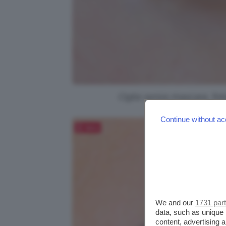
Ciglia senza mascara, foto
Continue without ac
Salva
We and our
1731 par
data, such as unique 
content, advertising