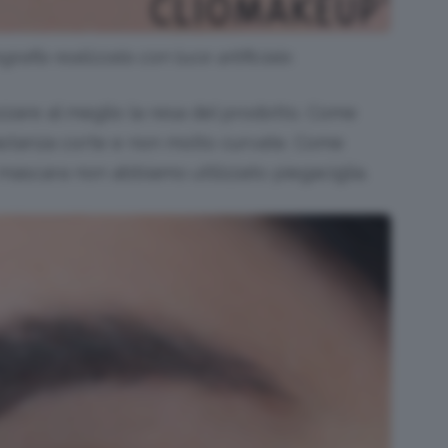
rafia realizzata con luce artificiale.
ezzare al meglio la resa del prodotto. Come
bastanza corte e non molto curvate. Come
mascara non abbiamo utilizzato piegaciglia.