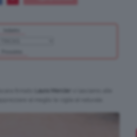
Indietro
Bellezza
Prossimo
e
scara firmato
Laura Mercier
vi lasciamo alle
pprezzare al meglio le ciglia al naturale.
Makeup