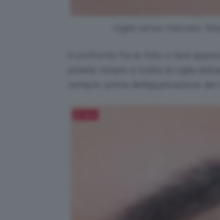
Ciglia senza mascara, fotog
Il confronto fra le foto vi farà appr
potete notare si tratta di ciglia ab
sempre, prima dell’applicazione del 
Salva