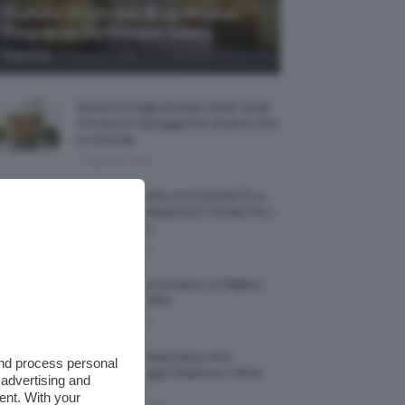
Profumi Al Limone 🍋 Le Migliori
Fragranze Da Provare Subito
-
TeamClio
7 Agosto 2026
Borse Di Paglia Estate 2026, Quali
Portarsi In Spiaggia Per Essere Chic
E Comode
7 Agosto 2026
La French Pedicure In Estate È La
Nail Art Più Elegante E Trendy Per I
Nostri Piedini
7 Agosto 2026
Tinta Labbra Coreana, Le Migliori
Da Provare ORA
7 Agosto 2026
Recensione Maschera Viso
and process personal
Sephora Idrogel Vitamina C Glow
 advertising and
Mask
ent. With your