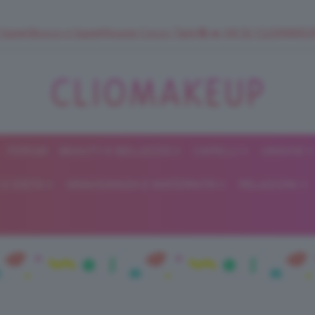
 SuperStrucco e SuperMousse Cocco Tiarè 🌺 ➡️ VAI SU CLIOMAK
FORUM
BEAUTY E BELLEZZA
CAPELLI
UNGHIE
ClioMakeUp
E DIETA
GRAVIDANZA E MATERNITÀ
RELAZIONI
Blog