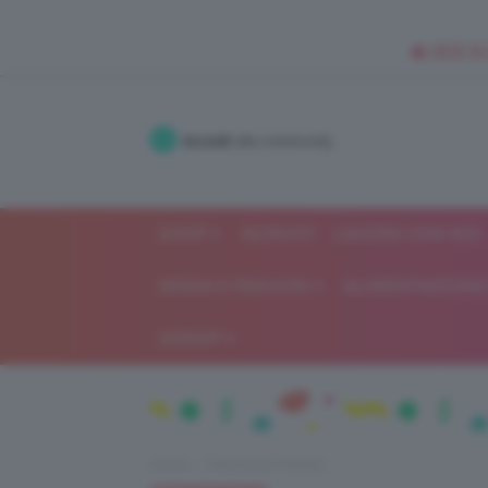
🥥 NEW IN
Accedi
alla community
SHOP
ISCRIVITI
LAVORA CON NOI
MODA E FASHION
ALIMENTAZIONE 
GOSSIP
Home
Recensioni beauty