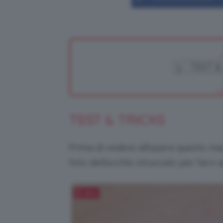
TEST & TRICKS
Prima di vedere all’opera questo ma
foto dell’occhio struccato per farvi a
Salva