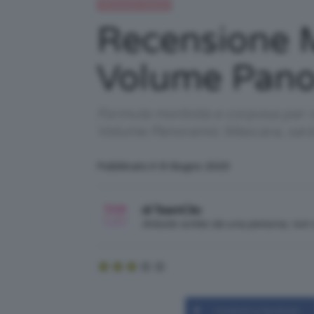
Recensioni beauty
Recensione M
Volume Pano
Formula morbida e corposa per re
Volume Panoramic Mascara, sarà
Pubblicato il: 8 Giugno 2023
di TeamClio
Articolo scritto da una persona, no
Condividi su Facebook