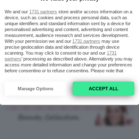
We and our
1731 partners
store and/or access information on a
device, such as cookies and process personal data, such as
unique identifiers and standard information sent by a device for
personalised advertising and content, advertising and content
measurement, audience research and services development.
With your permission we and our
1731 partners
may use
precise geolocation data and identification through device
scanning. You may click to consent to our and our
1731
partners
’ processing as described above. Alternatively you may
access more detailed information and change your preferences
before consenting or to refuse consenting. Please note that
some processing of your personal data may not require your
consent, but you have a right to object to such processing. Your
preferences will apply to this website only. You can change
Manage Options
ACCEPT ALL
your preferences or withdraw your consent at any time by
returning to this site and clicking the
privacy policy
button at the
bottom of the webpage.