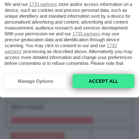
We and our
1733 partners
store and/or access information on a
device, such as cookies and process personal data, such as
unique identifiers and standard information sent by a device for
1
2
personalised advertising and content, advertising and content
measurement, audience research and services development.
With your permission we and our
1733 partners
may use
precise geolocation data and identification through device
LA PAGELLA
scanning. You may click to consent to our and our
1733
partners
’ processing as described above. Alternatively you may
RAPPORTO QUALITÀ/PREZZO
access more detailed information and change your preferences
7
before consenting or to refuse consenting. Please note that
some processing of your personal data may not require your
consent, but you have a right to object to such processing. Your
preferences will apply to this website only. You can change
FACILITÀ D’APPLICAZIONE
Manage Options
ACCEPT ALL
your preferences or withdraw your consent at any time by
8
returning to this site and clicking the
privacy policy
button at the
bottom of the webpage.
RESA FINALE
7
IN POCHE PAROLE