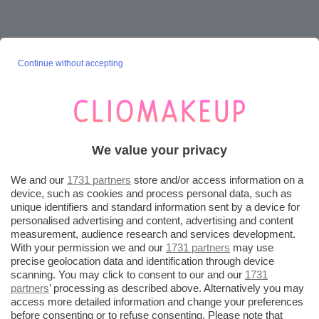
Continue without accepting
We value your privacy
We and our
1731 partners
store and/or access information on a
device, such as cookies and process personal data, such as
unique identifiers and standard information sent by a device for
personalised advertising and content, advertising and content
measurement, audience research and services development.
With your permission we and our
1731 partners
may use
precise geolocation data and identification through device
scanning. You may click to consent to our and our
1731
Post Precedente
Prossimo Post
partners
’ processing as described above. Alternatively you may
access more detailed information and change your preferences
Pasqua 2021 🕊 musei,
Recensione Fondotinta The
before consenting or to refuse consenting. Please note that
mostre ed eventi (virtuali) da
Ordinary Coverage