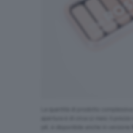
La quantità di prodotto complessiva 
apertura è di circa 12 mesi. Il prezz
5€, è disponibile anche in versione