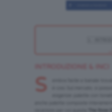
Condividi su Facebook
INTRODUZIONE & INCI
S
embra facile e banale trova
è così. Sul mercato, si poss
esigenze: palette con tonali
anche palette composte interament
recensire per voi questa
The Rose E