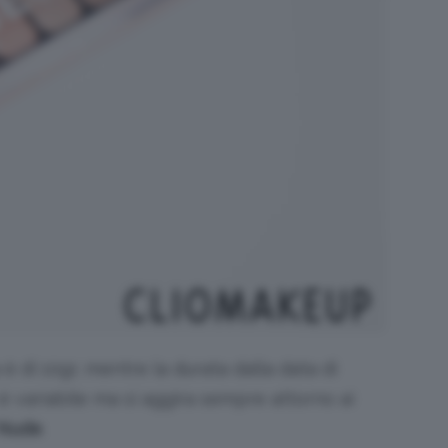
è di 10gr, mentre la durata dalla data di
o è variabile ma si aggira sempre attorno ai
Nude
.