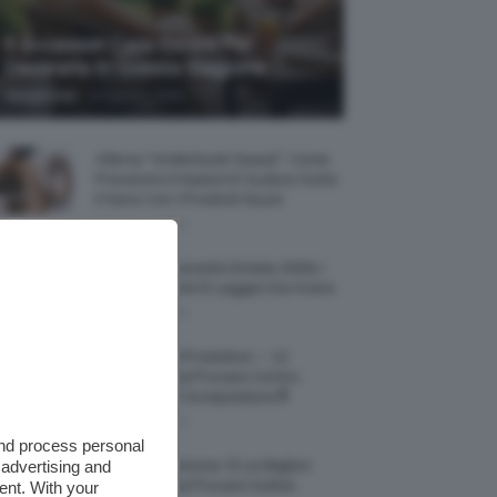
5 Accessori Casa Estate Per
Decorarla In Questa Stagione
-
Giorgia Asti
8 Agosto 2026
Allerta “Underboob Sweat”: Come
Prevenire Irritazioni E Sudore Sotto
Il Seno Con I Prodotti Giusti
8 Agosto 2026
Borse All’uncinetto Estate 2026, I
Modelli Freschi E Leggeri Da Avere
8 Agosto 2026
Creme Mani Protettive ✨ 12
Riparatrici Da Provare Contro
Secchezza E Screpolature🔝
7 Agosto 2026
and process personal
 advertising and
Profumi Al Limone 🍋 Le Migliori
Fragranze Da Provare Subito
ent. With your