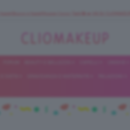
 SuperStrucco e SuperMousse Cocco Tiarè 🌺 ➡️ VAI SU CLIOMAK
FORUM
BEAUTY E BELLEZZA
CAPELLI
UNGHIE
ClioMakeUp
E DIETA
GRAVIDANZA E MATERNITÀ
RELAZIONI
Blog