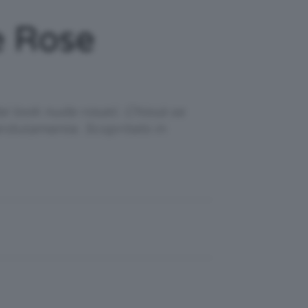
e Rose
i look nude rosati. Chissà se
rdutamente. Scopritelo in