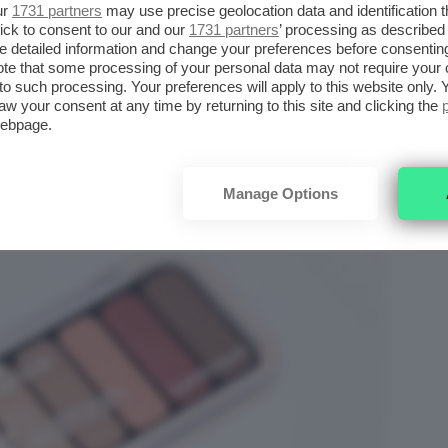
ur
1731 partners
may use precise geolocation data and identification 
ick to consent to our and our
1731 partners
’ processing as described 
ION EYESHADOW PALETTE
detailed information and change your preferences before consenting
te that some processing of your personal data may not require your 
t to such processing. Your preferences will apply to this website only
aw your consent at any time by returning to this site and clicking the
webpage.
Manage Options