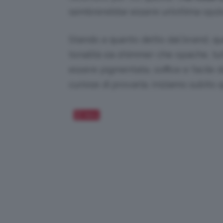
sembrerebbe essere un’ottima opzi
Stando a quanto detto dal brand, qu
tonalità sia shimmer che opache, tut
essere pigmentata, soffice e facile 
curiose di provarla. Iniziamo subito
Salva