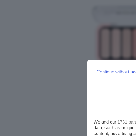
Continue without ac
We and our
1731 par
data, such as unique 
content, advertising