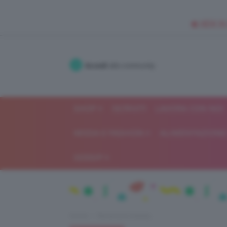
🥥 NEW IN
Accedi
alla community
SHOP
ISCRIVITI
LAVORA CON NOI
MODA E FASHION
ALIMENTAZIONE 
GOSSIP
Home
Recensioni beauty