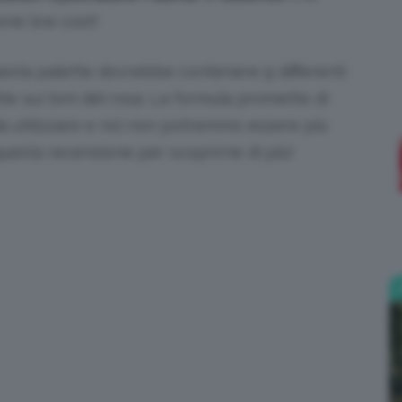
one low cost!
;)
esta palette dovrebbe contenere 9 differenti
te sui toni del rosa. La formula promette di
da utilizzare e noi non potremmo essere più
 questa recensione per scoprirne di più!