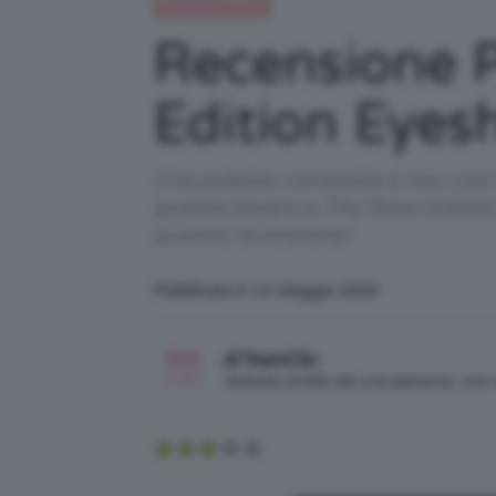
Recensioni beauty
Recensione P
Edition Eyes
Una palette compatta e low cost c
questa Essence The Rose Edition
questa recensione!
Pubblicato il: 13 Maggio 2020
di TeamClio
Articolo scritto da una persona, no