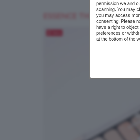
permission we and o
scanning. You may cl
ESSENCE THE ROSE EDIT
you may access more 
consenting. Please no
have a right to objec
Salva
preferences or withdr
at the bottom of the 