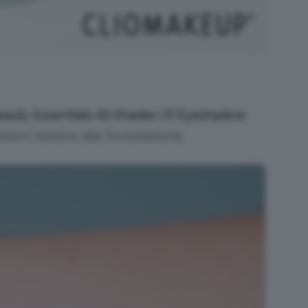
eauty Essentials All Shades Of Eyeshadow
ioni relative alla formulazione.