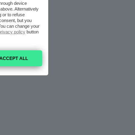
through device
above. Alternatively
 or to refuse
consent, but you
. You can change your
privacy policy
button
ACCEPT ALL