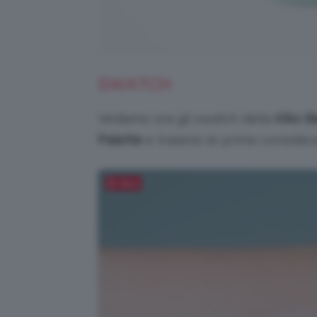
SWATCH
Vediamo ora gli swatch della
Kiko B
Palette
e traiamo le prime consideraz
Salva