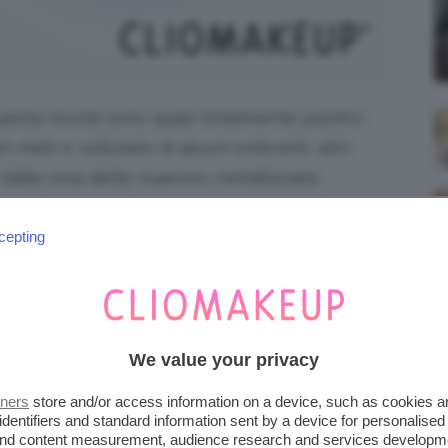
uesta novità sono quasi totalmente positivi.
h matt e vellutato di alcuni ombretti, altri
 dalla resa delle nuances metallizzate.
e della scrivenza di alcune colorazioni.
cepting
We value your privacy
tners
store and/or access information on a device, such as cookies 
identifiers and standard information sent by a device for personalised
 and content measurement, audience research and services developm