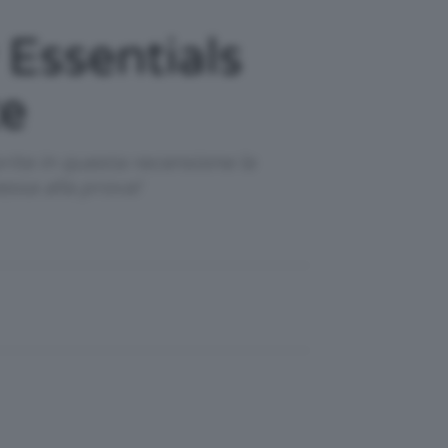
Essentials
te
ite in questa recensione la
ssa alla prova!