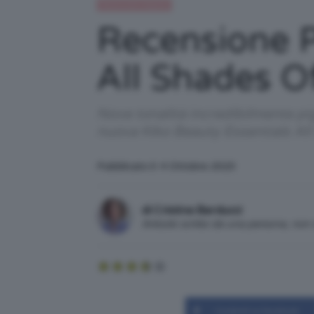
Recensioni beauty
Recensione P
All Shades O
Nove tonalità incredibilmente pi
nuova Kiko Beauty Essentials All
Pubblicato il: 4 Ottobre 2023
di Cristina Barducci
Articolo scritto da una persona, no
Condividi su Facebook