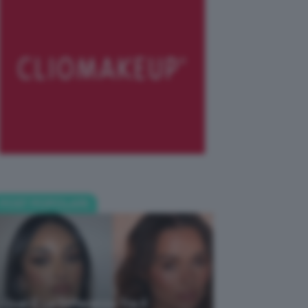
POST POPOLARI
Qual È La Differenza Tra Il