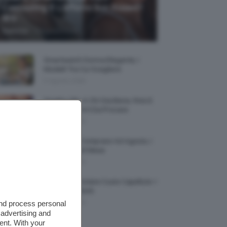
Contouring E L’effetto Sun Kissed?
🌞✨
-
TeamClio
5 Agosto 2026
Smartwatch Donna Elegante, I
Modelli Tra Cui Scegliere
5 Agosto 2026
Smalto Lilla: A Chi Sta Bene, Foto E
Idee Di Nail Art Da Provare
5 Agosto 2026
Profumi Da Comprare Ad Agosto, I
Più Buoni Del Mese
5 Agosto 2026
Protezione Solare Cuoio Capelluto: I
Migliori Prodotti
and process personal
5 Agosto 2026
 advertising and
ent. With your