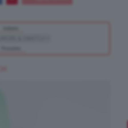
Indietro
Bellezza
Prossimo
e
CH
Makeup