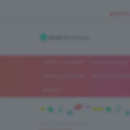
🥥 NEW IN
Accedi
alla community
SHOP
ISCRIVITI
LAVORA CON NOI
MODA E FASHION
ALIMENTAZIONE 
GOSSIP
Home
Recensioni beauty