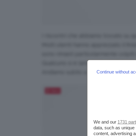
I riscontri che abbiamo trovato su q
Molti utenti hanno apprezzato il finis
sono rimasti particolarmente colpiti
Qualcuno si è lamentato del fall out
Andiamo subito a scoprirla insieme!
Continue without ac
Salva
We and our
1731 par
data, such as unique 
content, advertising