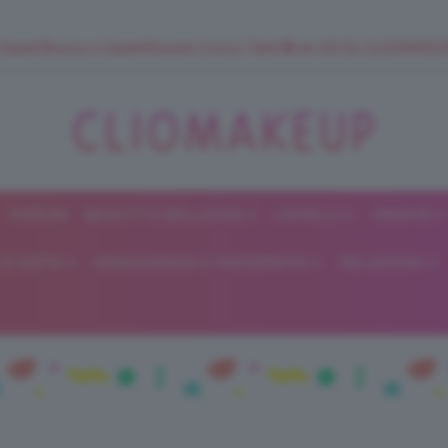
 SuperStrucco e SuperMousse Cocco Tiarè 🌺 ➡️ VAI SU CLIOMAK
FORUM
BEAUTY E BELLEZZA
CAPELLI
UNGHIE
ClioMakeUp
E DIETA
GRAVIDANZA E MATERNITÀ
RELAZIONI
Blog