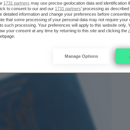
ur
1731 partners
may use precise geolocation data and identification 
ick to consent to our and our
1731 partners
’ processing as described 
detailed information and change your preferences before consenting
CARMI MAKE MAGIC PALETTE
te that some processing of your personal data may not require your 
t to such processing. Your preferences will apply to this website only
aw your consent at any time by returning to this site and clicking the
webpage.
Manage Options