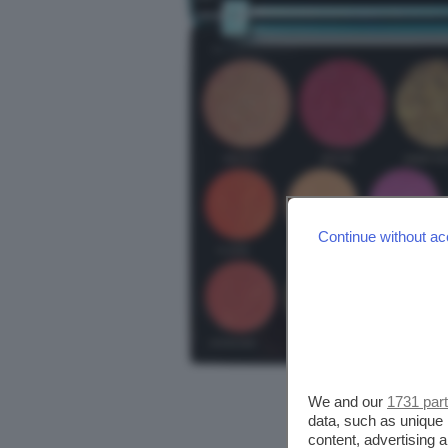
Continue without ac
We and our
1731 par
data, such as unique 
content, advertising