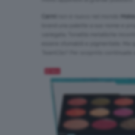
Carmi
non è nuovo nel mondo
Make
brand una palette a suo nome e pr
variegata. Tonalità metalliche inco
essere sfumabili e pigmentate. Ma qu
TeamClio? Per scoprirlo continuate 
Salva