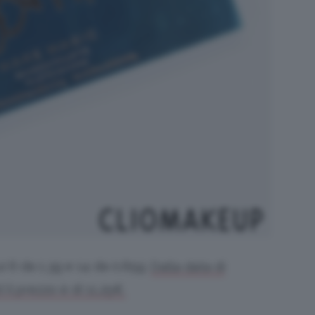
ui 6 da 1,3g e 14 da 0,65g.
Dalla data di
il prezzo è di 11,25€.