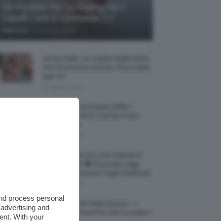
15 Prodotti Per Lo Styling Per I
Capelli Corti E Cortissimi 💇🏻‍♀️
-
TeamClio
6 Agosto 2026
Honey Nails, Le Unghie Giallo Miele
Che Dominano L’estate: Foto E Idee
Nail Art
6 Agosto 2026
Vestiti Lingerie Estate 2026, I
Modelli Freschi E Cool Da Avere
Nell’armadio
6 Agosto 2026
Ultimo Quarto Di Luna Calante 6
Agosto 2026 🌗 Oroscopo Oggi,
Transiti E Previsioni Segni Zodiacali
6 Agosto 2026
and process personal
Fondotinta Per Pelle Grassa ✨ I
 advertising and
Migliori Da Avere Per Non Lucidarsi
ent. With your