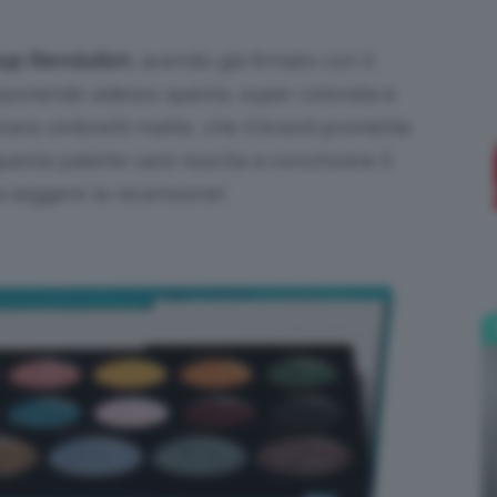
;)
up Revolution
, avendo già firmato con il
oponendo adesso questa, super colorata e
ntrano ombretti matte, che il brand promette
esta palette sarà riuscita a convincere il
a leggere la recensione!