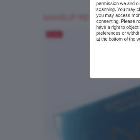
permission we and o
scanning. You may cl
you may access more 
MAKEUP REVOLUTION X 
consenting. Please no
have a right to objec
preferences or withdr
Salva
at the bottom of the 