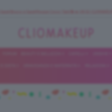
 SuperStrucco e SuperMousse Cocco Tiarè 🌺 ➡️ VAI SU CLIOMAK
FORUM
BEAUTY E BELLEZZA
CAPELLI
UNGHIE
ClioMakeUp
E DIETA
GRAVIDANZA E MATERNITÀ
RELAZIONI
Blog