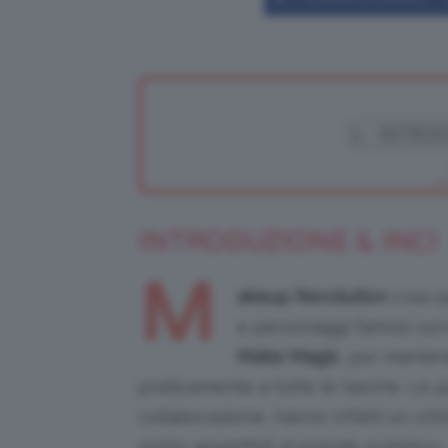
INTRODUZIONE & INCI
M
akeup Revolution
crea s
e personaggi famosi sul
Make Magic
, pur mante
praticamente a tutte le tasche. Le p
collaborazione, hanno infatti un ott
molto appetibili al grande pubblico.