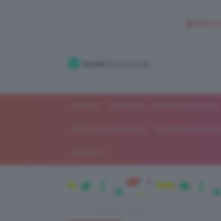
🥥 NEW IN
Accedi
alla community
SHOP
ISCRIVITI
LAVORA CON NOI
MODA E FASHION
ALIMENTAZIONE 
GOSSIP
Home
Recensioni beauty