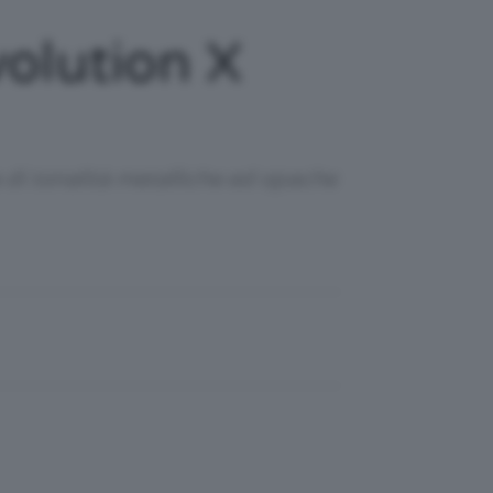
olution X
di tonalità metalliche ed opache