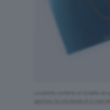
La palette contiene 20 tonalità, di c
apertura, ha una durata di 12 mesi ed 