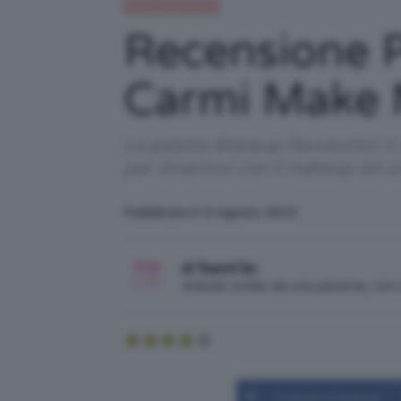
Recensioni beauty
Recensione P
Carmi Make 
La palette Makeup Revolution X C
per divertirsi con il makeup ad u
Pubblicato il: 9 Agosto 2019
di TeamClio
Articolo scritto da una persona, no
Condividi su Facebook