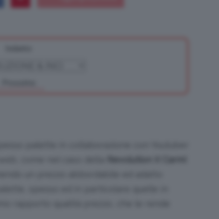
Indietro
Bellezza
Prossimo
e
pesso palette in collaborazione con Youtuber
 web, come nel caso della
Revolution X Carmi
nendo un prezzo abbordabile ed adatto
Makeup
alette, spesso ed in particolare quelle in
imo rapporto qualità prezzo, che le rende