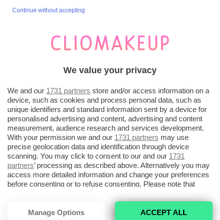
Continue without accepting
IN POCHE PAROLE
8.2
SI TRATTA DI UNA PALETTE
CONTENENTE 6 CLASSICI
OMBRETTI E BEN 3 GLITTER
PRESSATI. TUTTE LE CIALDINE
SONO PERFORMANTI, I COLORI
We value your privacy
PUNTEGGIO TOTALE
RISULTANO PIGMENTATI E FACILI
DA SFUMARE MA MANCA UNA
We and our
1731 partners
store and/or access information on a
COLORAZIONE OPACA ED
device, such as cookies and process personal data, such as
INTENSA!
unique identifiers and standard information sent by a device for
personalised advertising and content, advertising and content
measurement, audience research and services development.
With your permission we and our
1731 partners
may use
precise geolocation data and identification through device
scanning. You may click to consent to our and our
1731
partners
’ processing as described above. Alternatively you may
access more detailed information and change your preferences
before consenting or to refuse consenting. Please note that
some processing of your personal data may not require your
consent, but you have a right to object to such processing. Your
preferences will apply to this website only. You can change
Manage Options
ACCEPT ALL