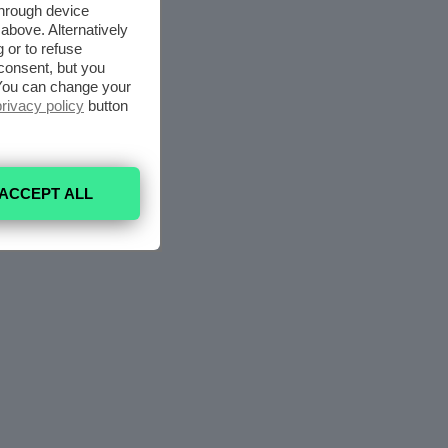
through device
above. Alternatively
 or to refuse
consent, but you
. You can change your
privacy policy
button
ACCEPT ALL