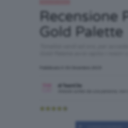
Recensioni beauty
Recensione 
Gold Palette
Tonalità verdi ed oro, per accede
Gold Palette avrà rapito i nostri 
Pubblicato il: 30 Dicembre 2019
di TeamClio
Articolo scritto da una persona, no
Condividi su Facebook