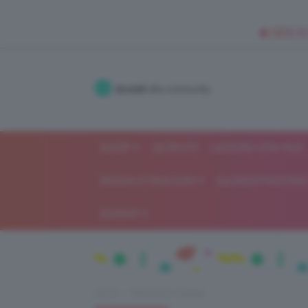
🥥 NEW IN
Accedi
alla community
SHOP
ISCRIVITI
LAVORA CON NOI
MODA E FASHION
ALIMENTAZIONE 
GOSSIP
Home
Recensioni beauty