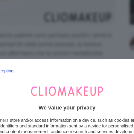
uesta palette sono perlopiù positivi: sembra
entati fin dalla prima passata, la texture
uni affermano che le polveri metallizzate
. Andiamo ad indagare insieme!
cepting
We value your privacy
tners
store and/or access information on a device, such as cookies 
identifiers and standard information sent by a device for personalised
 and content measurement, audience research and services developm