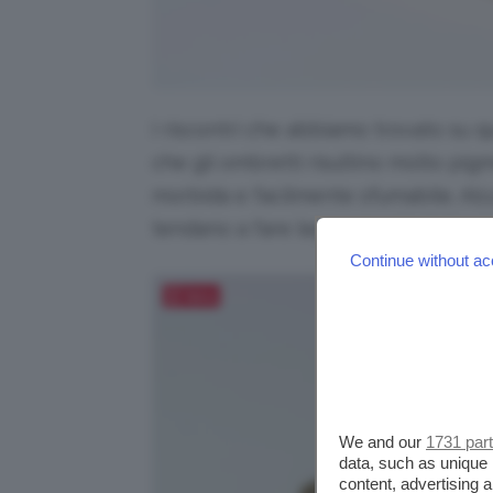
I riscontri che abbiamo trovato su q
che gli ombretti risultino molto pigm
morbida e facilmente sfumabile. Alc
tendano a fare leggermente fall out
Continue without ac
Salva
We and our
1731 par
data, such as unique 
content, advertising