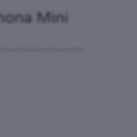
nona Mini
ti. Questa Natasha Denona Mini