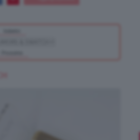
Indietro
Bellezza
Prossimo
e
CH
Makeup