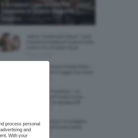
5 Accessori Casa Estate Per
Decorarla In Questa Stagione
-
Giorgia Asti
8 Agosto 2026
Allerta “Underboob Sweat”: Come
Prevenire Irritazioni E Sudore Sotto
Il Seno Con I Prodotti Giusti
8 Agosto 2026
Borse All’uncinetto Estate 2026, I
Modelli Freschi E Leggeri Da Avere
8 Agosto 2026
Creme Mani Protettive ✨ 12
Riparatrici Da Provare Contro
Secchezza E Screpolature🔝
7 Agosto 2026
Profumi Al Limone 🍋 Le Migliori
and process personal
Fragranze Da Provare Subito
 advertising and
7 Agosto 2026
ent. With your