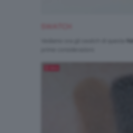
SWATCH
Vediamo ora gli swatch di questa
Na
prime considerazioni.
Salva