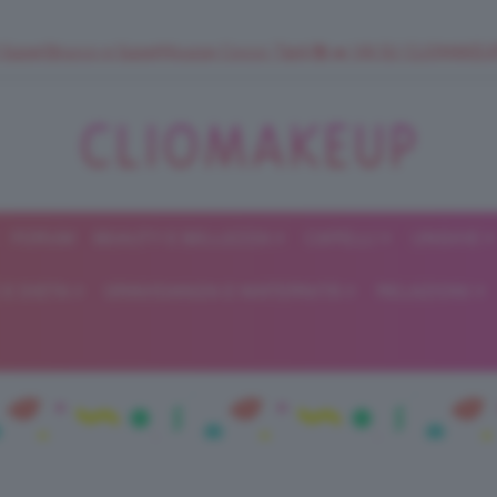
 SuperStrucco e SuperMousse Cocco Tiarè 🌺 ➡️ VAI SU CLIOMAK
FORUM
BEAUTY E BELLEZZA
CAPELLI
UNGHIE
ClioMakeUp
E DIETA
GRAVIDANZA E MATERNITÀ
RELAZIONI
Blog