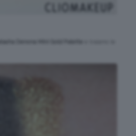
tasha Denona Mini Gold Palette
e traiamo le