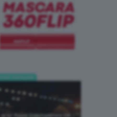
POST POPOLARI
Je So’ Pazzo: Cosa Aspettarsi Dal