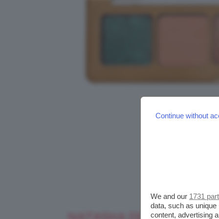
Continue without ac
We and our
1731 par
data, such as unique 
content, advertising
NATASHA DENONA MINI 