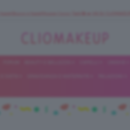
 SuperStrucco e SuperMousse Cocco Tiarè 🌺 ➡️ VAI SU CLIOMAK
FORUM
BEAUTY E BELLEZZA
CAPELLI
UNGHIE
ClioMakeUp
E DIETA
GRAVIDANZA E MATERNITÀ
RELAZIONI
Blog