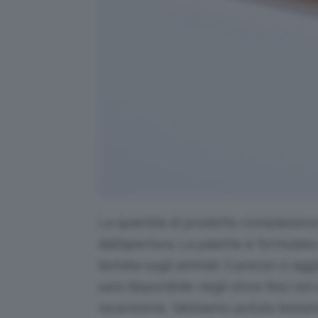
La quantità di prodotto complessiva 
dall’apertura. La palette è formulata
testata sugli animali. Il prezzo si a
sarà disponibile negli store fisici ed
recensione, l’abbiamo potuta testar