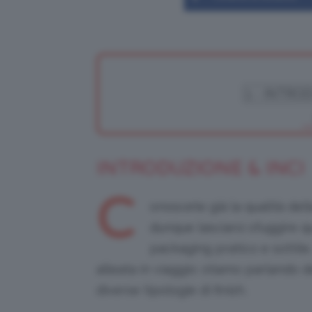
INTRODUZIONE & INCI
C
onoscete già la qualità del
dunque lasciarsi sfuggire q
packaging pratico e sottile,
alleata in viaggio: stiamo parlando d
diverse tipologie di finish.