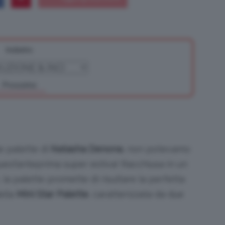
Indietro
Bellezza
Prossimo
e
le palette di
Natasha Denona
, non potevamo
uest’anteprima super estiva! Racchiusa in un
 la palette promette di risultare la perfetta
Makeup
ella
Mini Star Palette
, caratterizzata da due