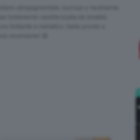
sultano ultrapigmentate, burrose e facilmente
;)
uasi totalmente caratterizzata da tonalità
oro brillante e metallico. Siete pronte a
esta recensione! 😉