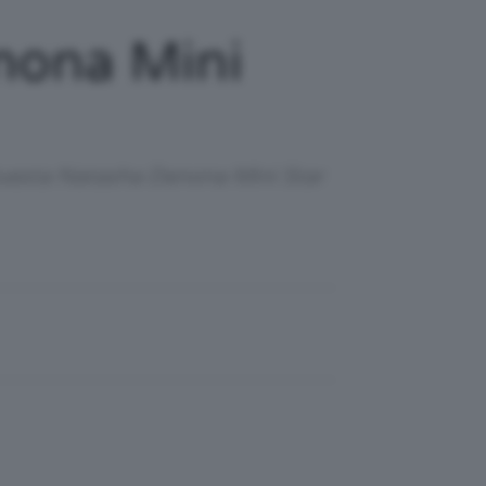
nona Mini
 Questa Natasha Denona Mini Star