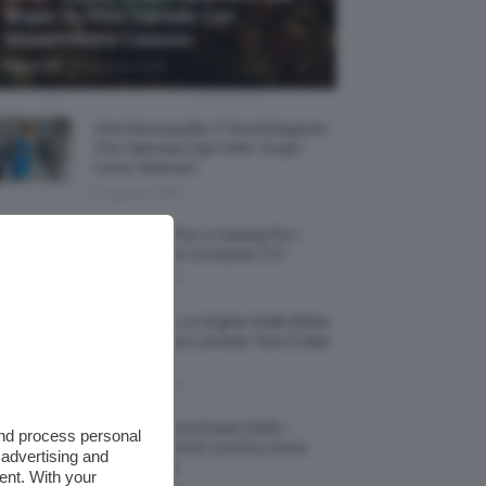
Biopic Su Pino Daniele Con
Massimiliano Caiazzo
-
TeamClio
6 Agosto 2026
Abiti Monospalla, Il Trend Elegante
Che Valorizza Ogni Stile: Scopri
Come Abbinarli
6 Agosto 2026
15 Prodotti Per Lo Styling Per I
Capelli Corti E Cortissimi 💇🏻‍♀️
6 Agosto 2026
Honey Nails, Le Unghie Giallo Miele
Che Dominano L’estate: Foto E Idee
Nail Art
6 Agosto 2026
Vestiti Lingerie Estate 2026, I
and process personal
Modelli Freschi E Cool Da Avere
 advertising and
Nell’armadio
ent. With your