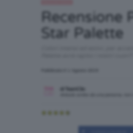
Recensioni beauty
Recensione 
Star Palette
Colori intensi ed estivi, per ac
Palette avrà rapito i nostri cuor
Pubblicato il: 1 Agosto 2019
di TeamClio
Articolo scritto da una persona, no
Condividi su Facebook