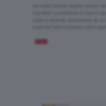
Secondo il brand, queste polveri ri
sfumabili. La selezione di colori è q
calde e sensuali, impreziosite da un 
scoprirla? Allora iniziamo subito qu
Salva