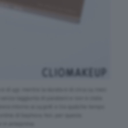
è di 4gr, mentre la durata è di circa 24 mesi
 senza l’aggiunta di parabeni e non è stata
ggirerà intorno ai 24.90€ e tra qualche tempo
 online di Sephora. Noi, per questa
e in anteprima.