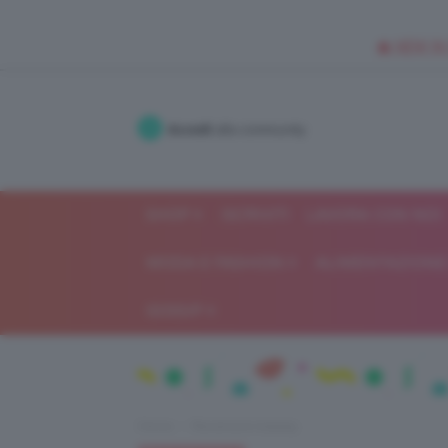
🥥 NEW IN
Accedi
alla community
SHOP
ISCRIVITI
LAVORA CON NOI
MODA E FASHION
ALIMENTAZIONE 
GOSSIP
Home
Recensioni beauty