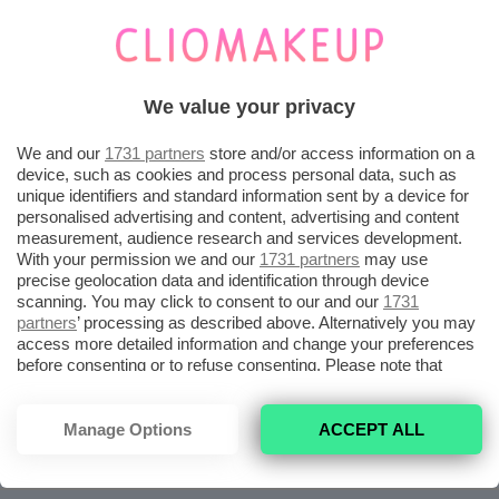
7
SI TRATTA DI UNA PALETTE COMPOSTA
DA 16 OMBRETTI CONTENENTI FINISH
OPACHI E BRILLANTI. IL RANGE COLORI
È VERSATILE MA ALCUNE NUANCE
NON POSSONO ESSERE USATE SULLA
We value your privacy
PUNTEGGIO
PALPEBRA. DURATA NELLA MEDIA.
TOTALE
We and our
1731 partners
store and/or access information on a
device, such as cookies and process personal data, such as
unique identifiers and standard information sent by a device for
personalised advertising and content, advertising and content
measurement, audience research and services development.
With your permission we and our
1731 partners
may use
precise geolocation data and identification through device
scanning. You may click to consent to our and our
1731
partners
’ processing as described above. Alternatively you may
access more detailed information and change your preferences
before consenting or to refuse consenting. Please note that
some processing of your personal data may not require your
consent, but you have a right to object to such processing. Your
preferences will apply to this website only. You can change
Manage Options
ACCEPT ALL
your preferences or withdraw your consent at any time by
returning to this site and clicking the
privacy policy
button at the
bottom of the webpage.