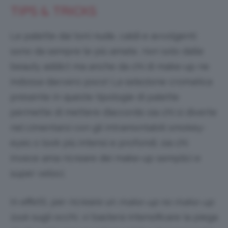
TIPS & TRICKS
Le palette dai toni nude, caldi e avvolgenti
sono da sempre le più amate, non solo dalle
beauty addict ma anche da chi di make-up ne
indossa davvero poco! La selezione cromatica
presente in queste tipologie di palette
permette di mettere d’accordo sia chi si diverte
nel cimentarsi con gli intramontabili smokey-
eyes o look più intensi e profondi, sia chi
invece ama ricreare dei make-up semplici e
super veloci.
In effetti, per ricreare un
make-up no make-up
look
sugli occhi, vi basterà intensificare la piega