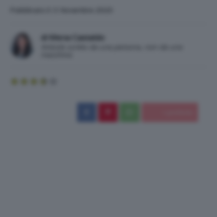
Pubblicato il: 3 Novembre 2023
di Mena Castaldo
Articolo scritto da una persona, non da una
macchina