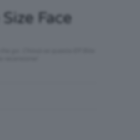
 Size Face
the go. Chissà se questa Elf Bite
a recensione!