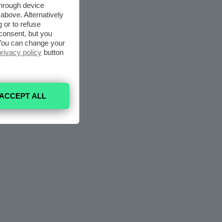
through device
above. Alternatively
 or to refuse
consent, but you
. You can change your
privacy policy
button
ACCEPT ALL