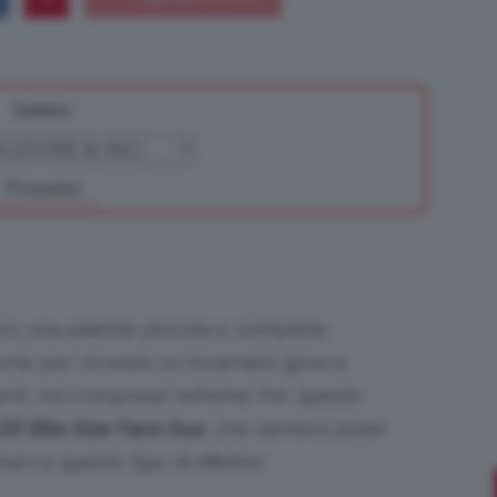
Indietro
Bellezza
Prossimo
e
ero una palette piccola e compatta
ente per ricreare un incarnato glow e
anti, noi comprese hehehe! Per questo
Makeup
Elf Bite Size Face Duo
, che sembra poter
cerca questo tipo di effetto!