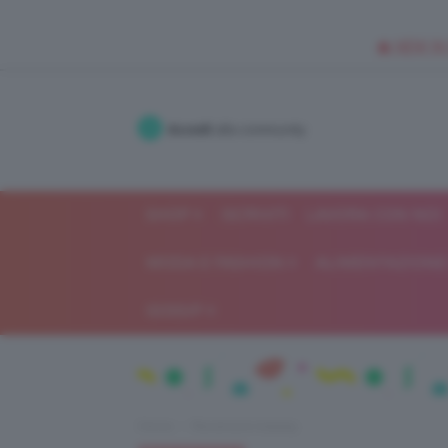
🥥 NEW IN
Accedi
alla community
SHOP
ISCRIVITI
LAVORA CON NOI
MODA E FASHION
ALIMENTAZIONE 
GOSSIP
Home
Recensioni beauty