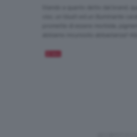
Stando a quanto detto dal brand, q
viso, un blush ed un illuminante carat
promette di essere morbida, pigmen
abbiamo incuriosito abbastanza? All
Salva