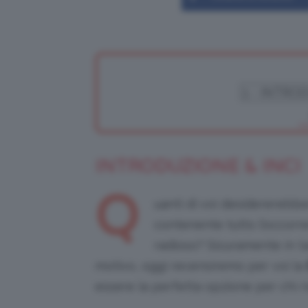
INTRODUZIONE & INCI
Q
uanti di voi desidererebb
contenente tutto l’occorr
radioso? Sicuramente in t
motivo, oggi recensiremo per voi la
essere la perfetta opzione per chi ri