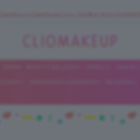
 SuperStrucco e SuperMousse Cocco Tiarè 🌺 ➡️ VAI SU CLIOMAK
FORUM
BEAUTY E BELLEZZA
CAPELLI
UNGHIE
ClioMakeUp
E DIETA
GRAVIDANZA E MATERNITÀ
RELAZIONI
Blog