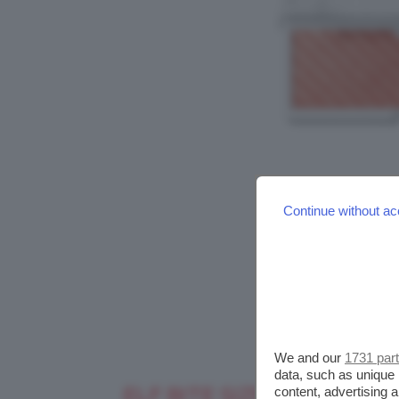
Continue without ac
We and our
1731 par
data, such as unique 
ELF BITE SIZE FACE DUO
content, advertising