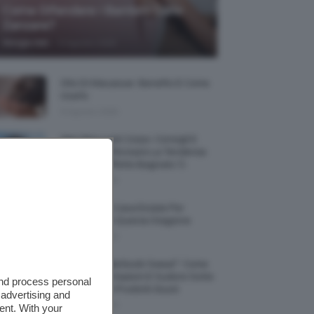
Come Difendere I Bambini Dalle
Zanzare?
-
Giorgia Asti
9 Agosto 2026
Olio Di Macassar: Benefici E Come
Usarlo
9 Agosto 2026
Wet Skin Look Corpo: Consigli E
Trucchi Per Ricreare La Tendenza
Bodycare Effetto Bagnato 💦
9 Agosto 2026
5 Accessori Casa Estate Per
Decorarla In Questa Stagione
8 Agosto 2026
Allerta “Underboob Sweat”: Come
Prevenire Irritazioni E Sudore Sotto
and process personal
Il Seno Con I Prodotti Giusti
 advertising and
8 Agosto 2026
ent. With your