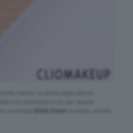
dotto mentre, la durata dalla data di
bile in 8 colorazioni e noi, per questa
re la tonalità
White Peach
. Il prezzo, sul sito