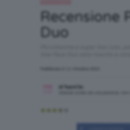
Recensioni beauty
Recensione Pa
Duo
Piccolissima e super low cost, pe
Size Face Duo sarà riuscita a con
Pubblicato il: 11 Ottobre 2021
di TeamClio
Articolo scritto da una persona, no
Condividi su Facebook