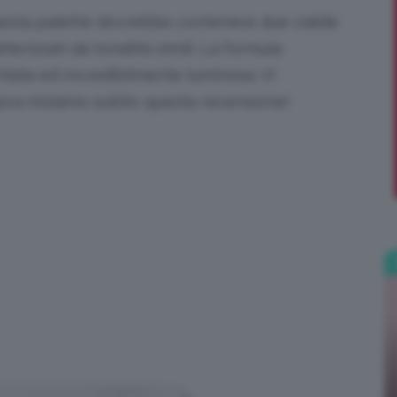
uesta palette dovrebbe contenere due cialde
;)
terizzati da tonalità simili. La formula
tata ed incredibilmente luminosa. VI
ora iniziamo subito questa recensione!