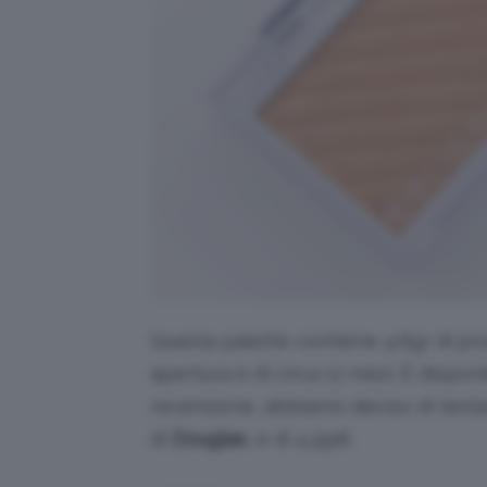
Questa palette contiene 4.6gr di pro
apertura è di circa 12 mesi. È disponi
recensione, abbiamo deciso di testa
di
Douglas
, è di 4,99€.