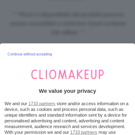
*** Prezzi e disponibilità dei prodotti possono
essere suscettibili a variazioni. Il post contiene
link affiliati ***
Ma come si saranno comportate sul viso?
Continue without accepting
Avranno creato fall-out? E la durata?
Scopriamolo subito girando alla pagina
successiva!
We value your privacy
We and our
1733 partners
store and/or access information on a
1
2
device, such as cookies and process personal data, such as
unique identifiers and standard information sent by a device for
personalised advertising and content, advertising and content
measurement, audience research and services development.
LA PAGELLA
With your permission we and our
1733 partners
may use