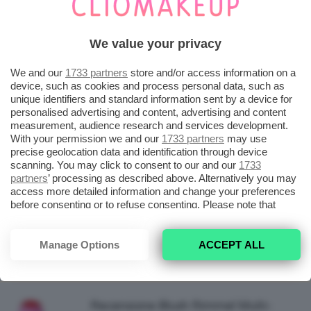
We value your privacy
We and our
1733 partners
store and/or access information on a
device, such as cookies and process personal data, such as
unique identifiers and standard information sent by a device for
personalised advertising and content, advertising and content
measurement, audience research and services development.
With your permission we and our
1733 partners
may use
Post Precedente
Prossimo Post
precise geolocation data and identification through device
scanning. You may click to consent to our and our
1733
Recensione Gloss Fenty
Errori valigia delle vacanze:
partners
’ processing as described above. Alternatively you may
Beauty Summer Daze
tutti quelli da evitare per non
access more detailed information and change your preferences
Iridescent Lip Luminizer Trio
rovinarsi le ferie
before consenting or to refuse consenting. Please note that
some processing of your personal data may not require your
consent, but you have a right to object to such processing. Your
POST CORRELATI
preferences will apply to this website only. You can change
Manage Options
ACCEPT ALL
your preferences or withdraw your consent at any time by
ALTRI POST DI QUESTO AUTORE
returning to this site and clicking the
privacy policy
button at the
bottom of the webpage.
Recensione Blush Rimmel Multi-