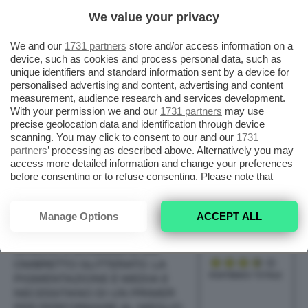
We value your privacy
DURATA
7
We and our
1731 partners
store and/or access information on a
device, such as cookies and process personal data, such as
unique identifiers and standard information sent by a device for
SFUMABILITÀ
personalised advertising and content, advertising and content
7
measurement, audience research and services development.
With your permission we and our
1731 partners
may use
precise geolocation data and identification through device
scanning. You may click to consent to our and our
1731
FALL-OUT
partners
’ processing as described above. Alternatively you may
6
access more detailed information and change your preferences
before consenting or to refuse consenting. Please note that
some processing of your personal data may not require your
consent, but you have a right to object to such processing. Your
6.8
IN POCHE PAROLE
preferences will apply to this website only. You can change
Manage Options
ACCEPT ALL
SI TRATTA DI UNA PALETTE
your preferences or withdraw your consent at any time by
COMPOSTA DA 5 COLORI
returning to this site and clicking the
privacy policy
button at the
OPACHI, 3 SHIMMER E UN
bottom of the webpage.
OMBRETTO GLITTERATO. LA
PUNTEGGIO TOTALE
PIGMENTAZIONE È MEDIA E
NECESSITANO DI UN PRIMER