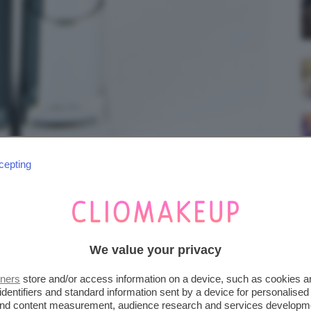
cepting
IONAL INTI-MATTE NUDES
We value your privacy
tners
store and/or access information on a device, such as cookies 
identifiers and standard information sent by a device for personalised
 and content measurement, audience research and services developm