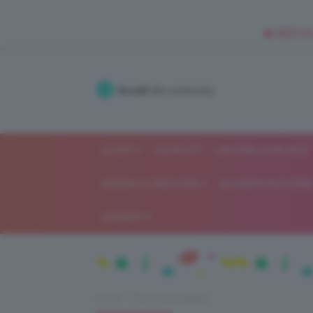
🥥 NEW IN
Accedi
alla community
SHOP
ISCRIVITI
LAVORA CON NOI
MODA E FASHION
ALIMENTAZIONE 
GOSSIP
Home
Recensioni beauty