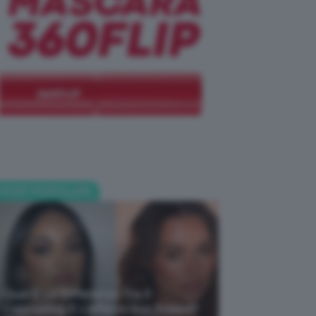
POST POPOLARI
Qual È La Differenza Tra Il
Contouring E L’effetto Sun Kissed?