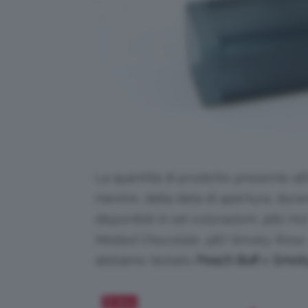
La quantità di prodotto presente all
mentre, dalla data di apertura, dur
disponibili in sei colorazioni:
980 Hot
Melted Chocolate, 987 Smoky Rose,
abbiamo testato
Peach Buff
e
Smok
Salva