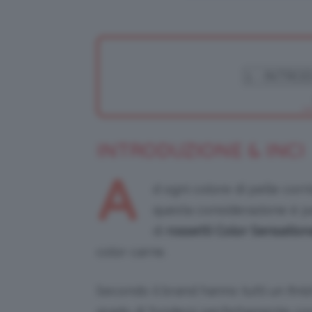
INTRODUZIONE & INCI
A
d ogni colore di pelle corr
questa considerazione è p
di
rossetti
Color Sensation
color carne.
Secondo il brand hanno tutti un fini
grado di fondersi perfettamente con 