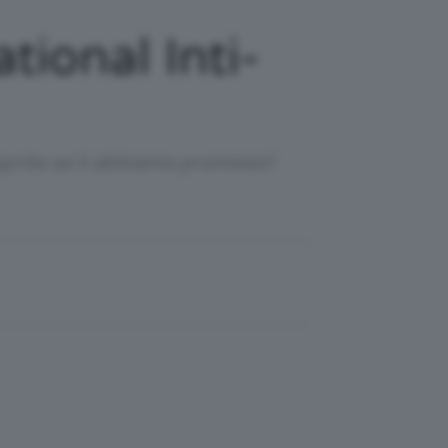
ional Inti-
oprite se li abbiamo promossi!