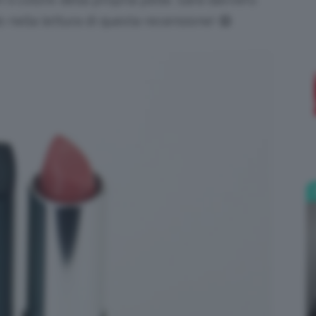
 nella lettura di questa recensione! 😄
;)