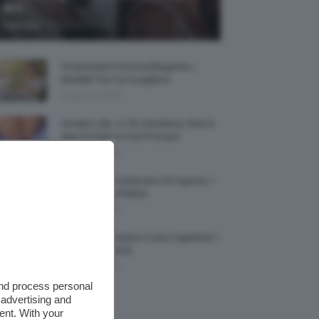
🌞✨
-
TeamClio
5 Agosto 2026
Smartwatch Donna Elegante, I
Modelli Tra Cui Scegliere
5 Agosto 2026
Smalto Lilla: A Chi Sta Bene, Foto E
Idee Di Nail Art Da Provare
5 Agosto 2026
Profumi Da Comprare Ad Agosto, I
Più Buoni Del Mese
5 Agosto 2026
Protezione Solare Cuoio Capelluto: I
Migliori Prodotti
5 Agosto 2026
and process personal
 advertising and
ent. With your