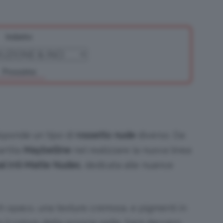
Indietro
Bellezza
Prossimo
e
isponde un tipo di
rossetto nude
diverso. Da
artita
Maybelline
nel realizzare la nuova linea
al Inti-Matte Nudes
, dedicata alle nuance
Makeup
sh opaco, una texture cremosa, e pigmenti in
il colore della propria pelle. Sarà davvero