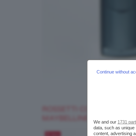
Continue without ac
ROSSETTI COLOR SENSAT
MAYBELLINE
We and our
1731 par
data, such as unique 
content, advertising
Salva