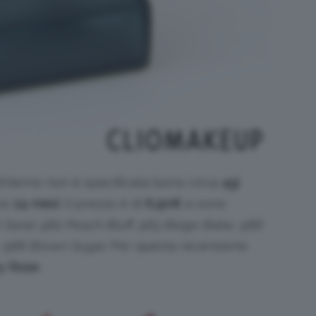
’interno non è specificata (sono circa
4g
)
ano
24 mesi
. Il prezzo è di
6,90
€
e sono
 Sand, 982 Peach Bluff, 983 Beige Babe, 986
 988 Brown Sugar
. Per questa recensione
y Rose
.