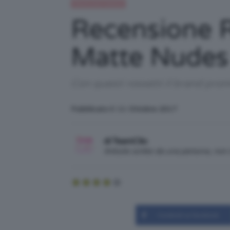
Recensioni beauty
Recensione Ro
Matte Nudes
Con questi rossetti il brand prom
Pubblicato il: 11 Ottobre 2017
di TeamClio
Articolo scritto da una persona, no
Condividi su Facebook