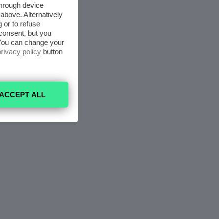
through device
above. Alternatively
 or to refuse
consent, but you
. You can change your
privacy policy
button
ACCEPT ALL