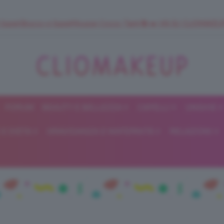
 SuperStrucco e SuperMousse Cocco Tiarè 🌺 ➡️ VAI SU CLIOMAK
FORUM
BEAUTY E BELLEZZA
CAPELLI
UNGHIE
ClioMakeUp
E DIETA
GRAVIDANZA E MATERNITÀ
RELAZIONI
Blog