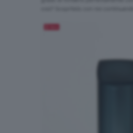
così? Scopritelo con noi continuando
Salva