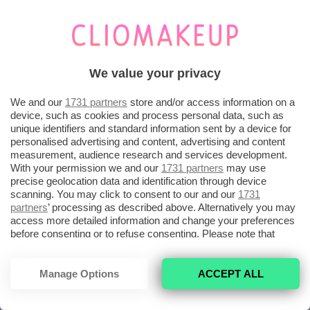
We value your privacy
We and our
1731 partners
store and/or access information on a
device, such as cookies and process personal data, such as
unique identifiers and standard information sent by a device for
personalised advertising and content, advertising and content
Post Precedente
Prossimo Post
measurement, audience research and services development.
Recensione Tinte Labbra
Dieta pancia piatta in vista
With your permission we and our
1731 partners
may use
Kiko Beyond Limits Lip Tint
dell’estate 🏖 Tips ed esercizi
precise geolocation data and identification through device
scanning. You may click to consent to our and our
1731
per essere in forma! 💪🏻
partners
’ processing as described above. Alternatively you may
access more detailed information and change your preferences
before consenting or to refuse consenting. Please note that
POST CORRELATI
some processing of your personal data may not require your
consent, but you have a right to object to such processing. Your
ALTRI POST DI QUESTO AUTORE
preferences will apply to this website only. You can change
Manage Options
ACCEPT ALL
your preferences or withdraw your consent at any time by
returning to this site and clicking the
privacy policy
button at the
Recensione Maschera Viso Sephora