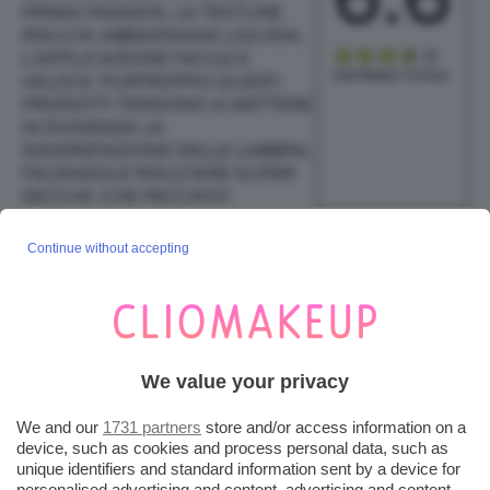
PRIMA PASSATA. LA TEXTURE
RISULTA ABBASTANZA LIQUIDA,
L’APPLICAZIONE FACILE E
PUNTEGGIO TOTALE
VELOCE. PURTROPPO QUESTI
PRODOTTI TENDONO A METTERE
IN EVIDENZA LA
DISIDRATAZIONE DELLE LABBRA,
FACENDOLE RISULTARE SUPER
SECCHE. CHE PECCATO!
Continue without accepting
We value your privacy
We and our
1731 partners
store and/or access information on a
device, such as cookies and process personal data, such as
unique identifiers and standard information sent by a device for
personalised advertising and content, advertising and content