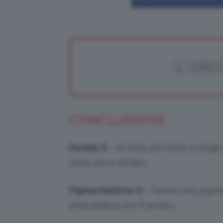
CONCLUSIONE
Durata: 8
– la tinta permane a lungo 
dopo poco tempo.
Pigmentazione: 8
– hanno una pigmen
tinta labbra con il tempo.