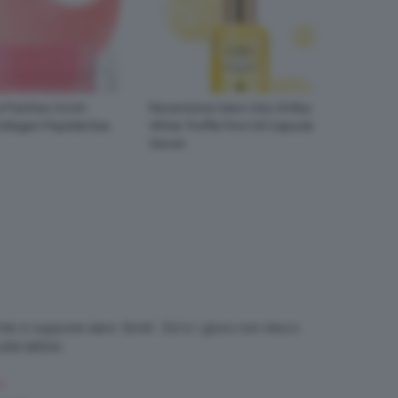
 Patches Occhi
Recensione Siero Viso d’Alba
ollagen Peptide Eye
White Truffle First Oil Capsule
Serum
e si suppone siano ‘ibridi’… Ed io i gloss non riesco
ulle labbra
M