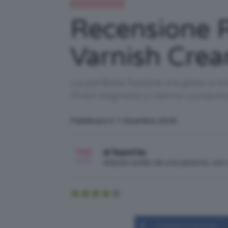
Recensioni beauty
Recensione R
Varnish Crea
La perfetta fusione tra gloss e ti
finish bagnato ci hanno conquist
Pubblicato il: 7 Dicembre 2018
di TeamClio
Articolo scritto da una persona, no
Condividi su Facebook