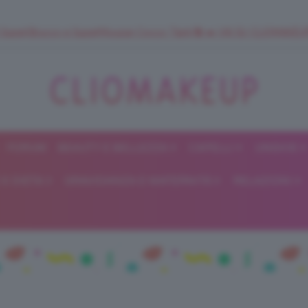
 SuperStrucco e SuperMousse Cocco Tiarè 🌺 ➡️ VAI SU CLIOMAK
FORUM
BEAUTY E BELLEZZA
CAPELLI
UNGHIE
ClioMakeUp
E DIETA
GRAVIDANZA E MATERNITÀ
RELAZIONI
Blog