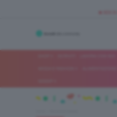
🥥 NEW IN
Accedi
alla community
SHOP
ISCRIVITI
LAVORA CON NOI
MODA E FASHION
ALIMENTAZIONE 
GOSSIP
Home
Recensioni beauty