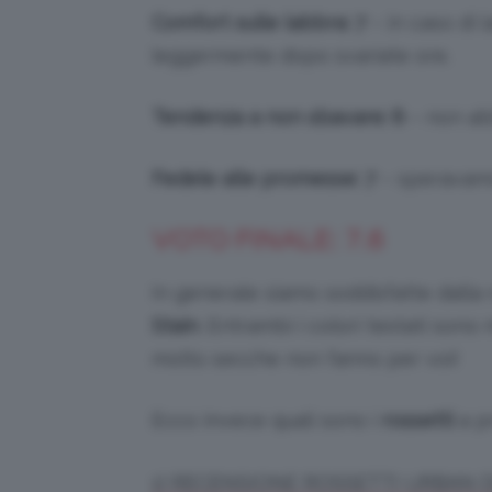
Comfort sulle labbra: 7
– in caso di 
leggermente dopo svariate ore.
Tendenza a non sbavare: 8
– non ab
Fedele alle promesse: 7
– speravamo
VOTO FINALE: 7.6
In generale siamo soddisfatte dalla 
Stain
. Entrambi i colori testati sono
molto secche non fanno per voi!
Ecco invece quali sono i
rossetti
a pr
1) RECENSIONE ROSSETTI URBAN 