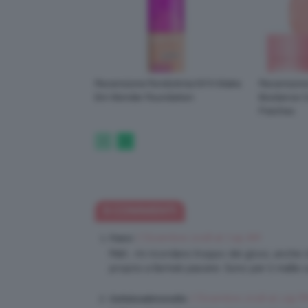
Recensione Fondotinta NYX Make
Recensione
Em Wonder Foundation
Biodance C
Patches
5 COMMENTI
7 Dicembre 2018 at 7:49 AM
Franci
Mah.. mi ricordano troppo dei gloss, anche ch
proprio a farmeli piacere. Sono per il matte s
7 Dicembre 2018 at 1:59 P
Gattalunakimonoblu