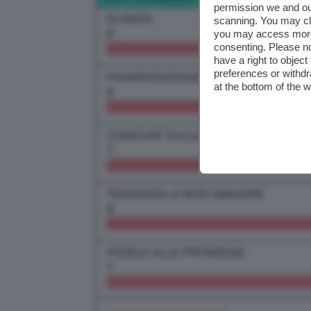
permission we and o
DURATA
scanning. You may cl
8
you may access more 
consenting. Please no
have a right to objec
preferences or withdr
PIGMENTAZIONE
at the bottom of the 
8
COMFORT SULLE LABBRA
7
TENDENZA A NON SBAVARE
8
FEDELE ALLE PROMESSE
7