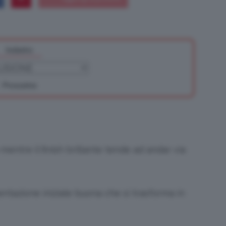
Indietro
Bellezza
Prossimo
e
mentre il finish brillante tende ad andar via
Makeup
tazione iniziale buona che si trasforma in