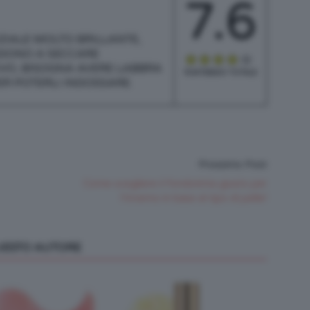
7.6
IZIALE MOLTO BRILLANTE,
NDONO A SECCARE
VO, BISOGNA AVERE LABBRA
PUNTEGGIO TOTALE
ER POTERLI INDOSSARE.
Prossimo Post
Come scegliere il fondotinta giusto per
l’inverno in base al tipo di pelle!
QUESTO AUTORE