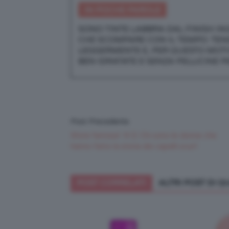
IN POCHE PAROLE
SONO TINTE LABBRA DAL FINISH IN
CHE SCOMPARE CON IL TEMPO. TE
LEGGERMENTE E, PER QUESTO MOTI
BEN IDRATATE E SENZA PELLICINE P
Post Precedente
More famose! 👩🏻 Chi sono le donne che
hanno fatto la storia dei capelli scuri!
POST CORRELATI
ALTRI POST DI 