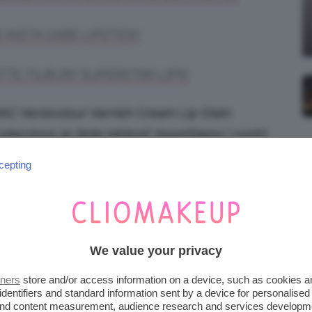
 INSTA CARE LIPSTICK!
TTE TILBURY SUPERSTAR LIPS!
AC Versicolour Varnish Cream Lip Stain
Vi piacciono le tinte labbra? Aspettiamo i vostri
TeamClio!
cepting
Indietro
Prossimo
We value your privacy
tners
store and/or access information on a device, such as cookies 
identifiers and standard information sent by a device for personalised
 and content measurement, audience research and services developm