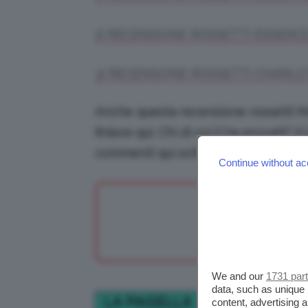
2) RECENSIONE ROSSETTI ESSENCE
3) RECENSIONE ROSSETTI CHARLO
Anche questa recensione rossetti M
finisce qui. Chi di voi li ha provati? 
commenti qui sotto! Tanti saluti dal 
Continue without ac
We and our
1731 par
data, such as unique 
LA PAGELLA
content, advertising