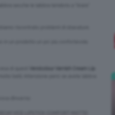
labbra secche le labbra tendono a “tirare”
;)
biamo riscontrato problemi di sbavature.
 in un prodotto un po’ più confortevole.
resa di questi
Versicolour Varnish Cream Lip
 molto belli. Attenzione però: se avete labbra
ova d’inverno:
DECAY VICE LIPSTICK COMFORT MATTE!