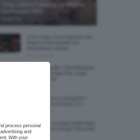
Tinta Labbra Coreana, Le Migliori
Da Provare ORA
-
Giorgia Asti
7 Agosto 2026
Je So’ Pazzo: Cosa Aspettarsi Dal
Biopic Su Pino Daniele Con
Massimiliano Caiazzo
6 Agosto 2026
Abiti Monospalla, Il Trend Elegante
Che Valorizza Ogni Stile: Scopri
Come Abbinarli
6 Agosto 2026
15 Prodotti Per Lo Styling Per I
Capelli Corti E Cortissimi 💇🏻‍♀️
6 Agosto 2026
Honey Nails, Le Unghie Giallo Miele
and process personal
Che Dominano L’estate: Foto E Idee
 advertising and
Nail Art
ent. With your