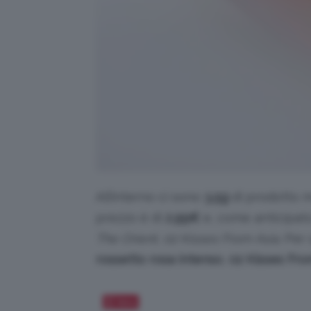
All’interno ci sono
3,5g
di prodotto m
prezzo è di
2,99
€
e, come anticipato,
The Orient
,
02 Kisses From Asia
. Per
rossetto rosa intenso
,
02 Kisses Fro
Salva