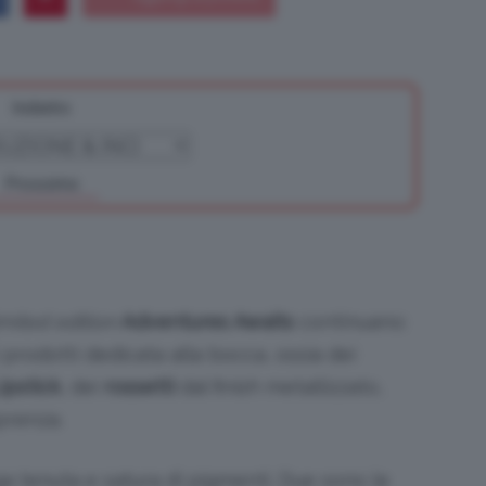
Indietro
Bellezza
Prossimo
e
imited edition
Adventures Awaits
continuano:
 prodotti dedicata alla bocca, ossia dei
ipstick
, dei
rossetti
dal finish metallizzato,
Makeup
prenza.
ga tenuta e satura di pigmenti. Due sono le