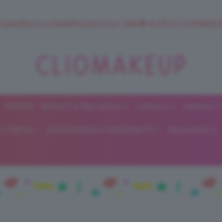
 SuperStrucco e SuperMousse Cocco Tiarè 🌺 ➡️ VAI SU CLIOMAK
FORUM
BEAUTY E BELLEZZA
CAPELLI
UNGHIE
ClioMakeUp
E DIETA
GRAVIDANZA E MATERNITÀ
RELAZIONI
Blog