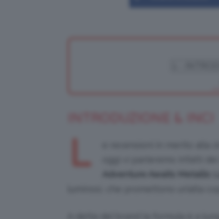
INTRODUZIONE & INCI
L
e recensioni in merito alla
l
oggi vi parleremo infatti dei
Adventure Awaits Metallic L
luminosi, che promettono un’alta co
A detta del brand la formula è a lun