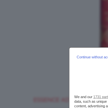
Continue without ac
We and our
1731 par
ESSENCE ADVENTURE AWA
data, such as unique 
content, advertising