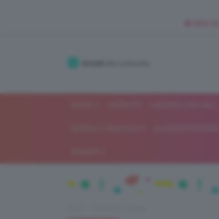
🥥 NEW IN
Accedi
alla community
SHOP
ISCRIVITI
LAVORA CON NOI
MODA E FASHION
ALIMENTAZIONE 
GOSSIP
Home
Recensioni beauty