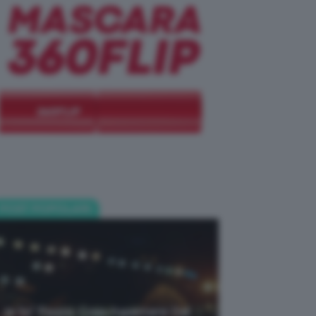
POST POPOLARI
Je So’ Pazzo: Cosa Aspettarsi Dal