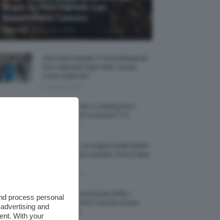
Biopic Su Pino Daniele Con
Massimiliano Caiazzo
-
TeamClio
6 Agosto 2026
Abiti Monospalla, Il Trend Elegante
Che Valorizza Ogni Stile: Scopri
Come Abbinarli
6 Agosto 2026
15 Prodotti Per Lo Styling Per I
Capelli Corti E Cortissimi 💇🏻‍♀️
6 Agosto 2026
Honey Nails, Le Unghie Giallo Miele
Che Dominano L’estate: Foto E Idee
Nail Art
6 Agosto 2026
Vestiti Lingerie Estate 2026, I
and process personal
Modelli Freschi E Cool Da Avere
 advertising and
Nell’armadio
ent. With your