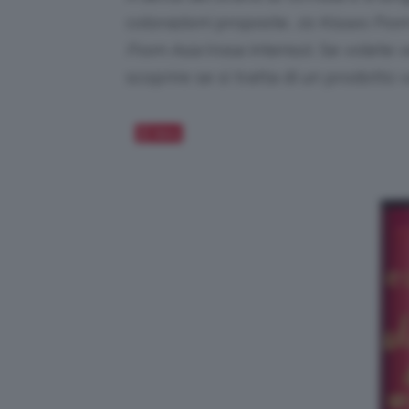
colorazioni proposte,
01 Kisses Fro
From Asia
(rosa intenso). Se volete 
scoprire se si tratta di un prodotto 
Salva