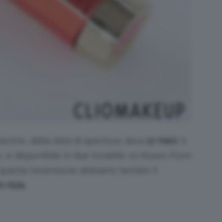
entre, dalla data di apertura, dura
12 mesi
. Il
 è disponibile in due tonalità:
01 Kisses From
 questa recensione abbiamo testato il
m Asia
.