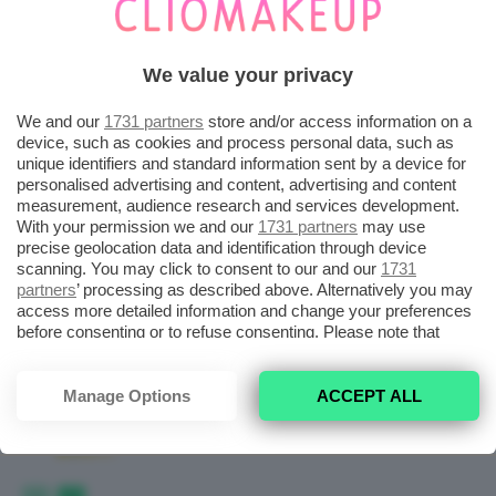
nuovi bigodini termici
We value your privacy
POST CORRELATI
ALTRI POST DI QUESTO AUTORE
We and our
1731 partners
store and/or access information on a
device, such as cookies and process personal data, such as
unique identifiers and standard information sent by a device for
Recensione Fondotinta NYX Make
personalised advertising and content, advertising and content
Em Wonder Foundation
measurement, audience research and services development.
With your permission we and our
1731 partners
may use
precise geolocation data and identification through device
scanning. You may click to consent to our and our
1731
Recensione Patches Occhi Biodance
partners
’ processing as described above. Alternatively you may
Collagen Peptide Eye Patches
access more detailed information and change your preferences
before consenting or to refuse consenting. Please note that
some processing of your personal data may not require your
consent, but you have a right to object to such processing. Your
Recensione Siero Viso d’Alba White
preferences will apply to this website only. You can change
Manage Options
ACCEPT ALL
Truffle First Oil Capsule Serum
your preferences or withdraw your consent at any time by
returning to this site and clicking the
privacy policy
button at the
bottom of the webpage.