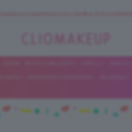
 SuperStrucco e SuperMousse Cocco Tiarè 🌺 ➡️ VAI SU CLIOMAK
FORUM
BEAUTY E BELLEZZA
CAPELLI
UNGHIE
ClioMakeUp
E DIETA
GRAVIDANZA E MATERNITÀ
RELAZIONI
Blog