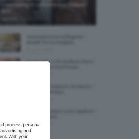
Contouring E L’effetto Sun Kissed?
🌞✨
-
TeamClio
5 Agosto 2026
Smartwatch Donna Elegante, I
Modelli Tra Cui Scegliere
5 Agosto 2026
Smalto Lilla: A Chi Sta Bene, Foto E
Idee Di Nail Art Da Provare
5 Agosto 2026
Profumi Da Comprare Ad Agosto, I
Più Buoni Del Mese
5 Agosto 2026
Protezione Solare Cuoio Capelluto: I
Migliori Prodotti
and process personal
5 Agosto 2026
 advertising and
ent. With your