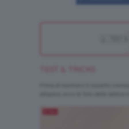
TEST & TRICKS
Prima di mostrarvi il rossetto crem
all’opera, ecco le foto delle labbra i
Salva