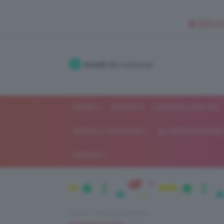
🥥 NEW IN
Accedi
alla community
SHOP
ISCRIVITI
LAVORA CON NOI
MODA E FASHION
ALIMENTAZIONE 
GOSSIP
Home
Recensioni beauty