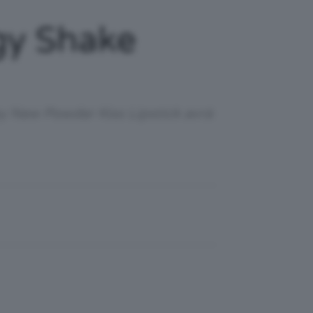
gy Shake
by New Powder Kiss Lipstick avrà