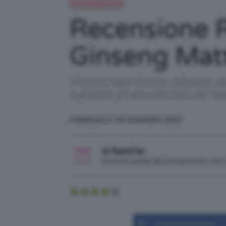
Recensioni beauty
Recensione R
Ginseng Matt
Finitura matt liscia e vellutata
superato gli accurati test del Te
Pubblicato il: 30 Novembre 2022
di TeamClio
Articolo scritto da una persona, no
Condividi su Facebook