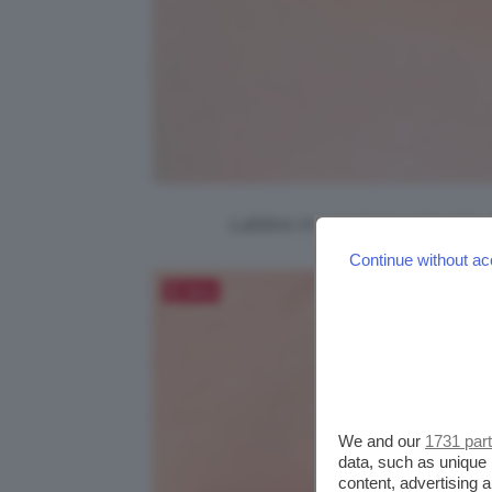
Labbra in versione naturale, 
Continue without ac
Salva
We and our
1731 par
data, such as unique 
content, advertising