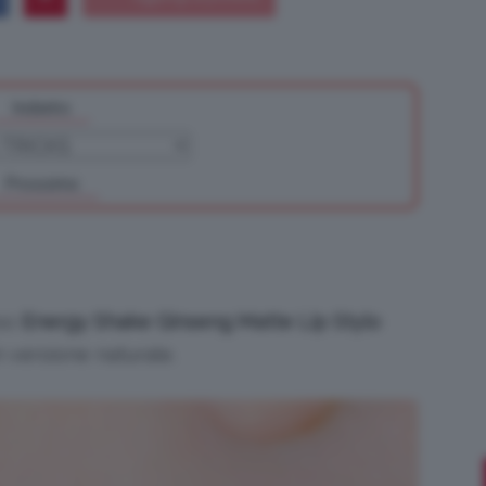
Indietro
Bellezza
Prossimo
e
oso
Energy Shake Ginseng Matte Lip Stylo
n versione naturale.
Makeup