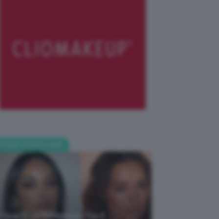
POST POPOLARI
Qual È La Differenza Tra Il