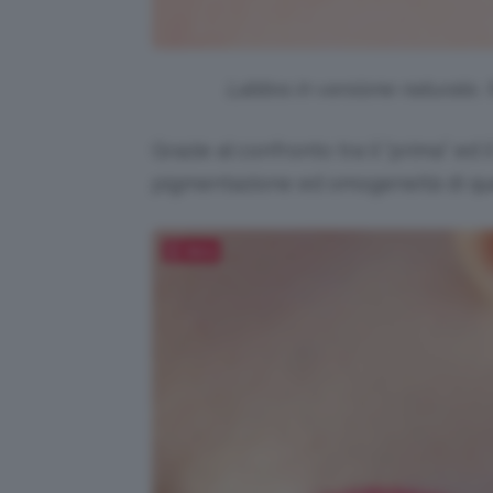
Labbra in versione naturale, fo
Grazie al confronto tra il “prima” ed i
pigmentazione ed omogeneità di que
Salva