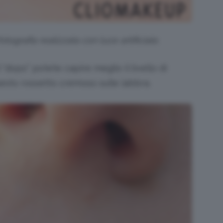
tografia realizzata con luce artificiale.
l “dopo” potete capire meglio il livello di
sto rossetto cremoso sulle labbra.