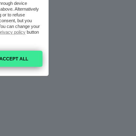
through device
above. Alternatively
 or to refuse
consent, but you
. You can change your
privacy policy
button
ACCEPT ALL