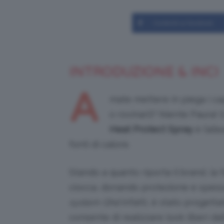
Condividi su Facebook
INTRODUZIONE & INCI
A
mate mettere in piega i cape
o rovinarli? Niente Paura! 
Heat Protect Spray
è l’al
fonti di calore.
Stando a quanto riporta il brand, la
ciocca, donando protezione e spessor
system Ghd
infatti, è stato progett
consente di realizzare look liberi dal