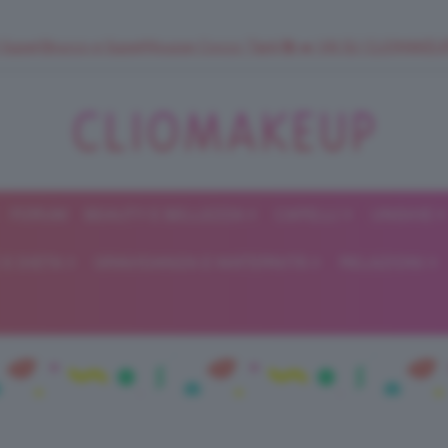
 SuperStrucco e SuperMousse Cocco Tiarè 🌺 ➡️ VAI SU CLIOMAK
FORUM
BEAUTY E BELLEZZA
CAPELLI
UNGHIE
ClioMakeUp
E DIETA
GRAVIDANZA E MATERNITÀ
RELAZIONI
Blog