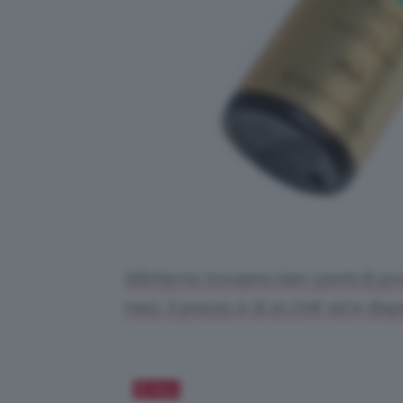
All’interno troviamo ben 120ml di pr
mesi. Il prezzo è di 20,70€ ed è dispo
Salva