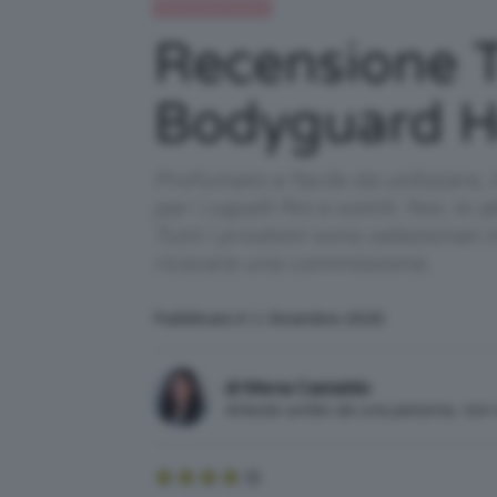
Recensioni beauty
Recensione 
Bodyguard He
Profumato e facile da utilizzare
per i capelli fini e sottili. Noi,
Tutti i prodotti sono selezionati
ricevere una commissione.
Pubblicato il: 1 Dicembre 2025
di Mena Castaldo
Articolo scritto da una persona, no