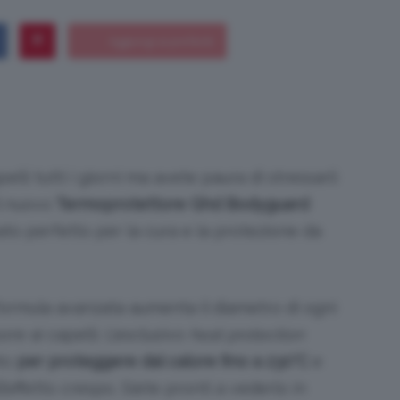
Bellezza
lli tutti i giorni ma avete paura di stressarli
il nuovo
Termoprotettore Ghd Bodyguard
e
leato perfetto per la cura e la protezione da
 formula avanzata aumenta il diametro di ogni
Makeup
e ai capelli. L’esclusivo
heat protection
ato
per proteggere dal calore fino a 230°C
e
l’effetto crespo. Siete pronti a vederlo in