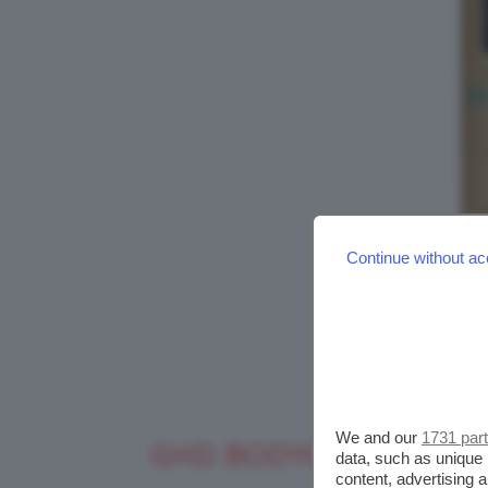
Continue without ac
We and our
1731 par
GHD BODYGUARD HEAT
data, such as unique 
content, advertising