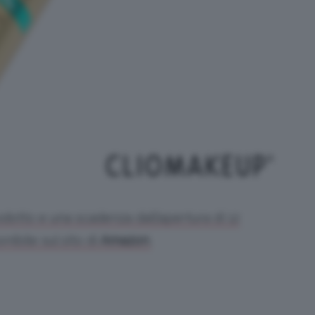
odotto e una scadenza dall’apertura di 12
nibile sul sito di
Amazon
.