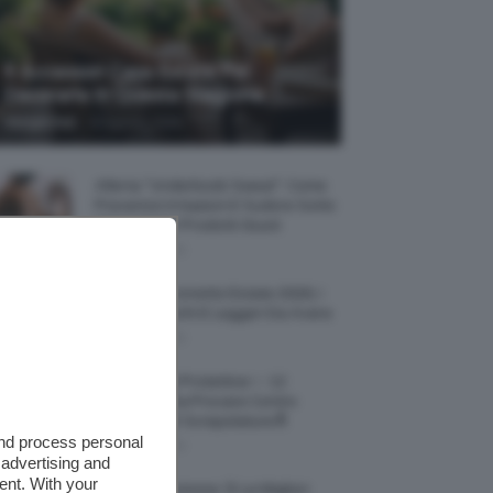
5 Accessori Casa Estate Per
Decorarla In Questa Stagione
-
Giorgia Asti
8 Agosto 2026
Allerta “Underboob Sweat”: Come
Prevenire Irritazioni E Sudore Sotto
Il Seno Con I Prodotti Giusti
8 Agosto 2026
Borse All’uncinetto Estate 2026, I
Modelli Freschi E Leggeri Da Avere
8 Agosto 2026
Creme Mani Protettive ✨ 12
Riparatrici Da Provare Contro
Secchezza E Screpolature🔝
and process personal
7 Agosto 2026
 advertising and
ent. With your
Profumi Al Limone 🍋 Le Migliori