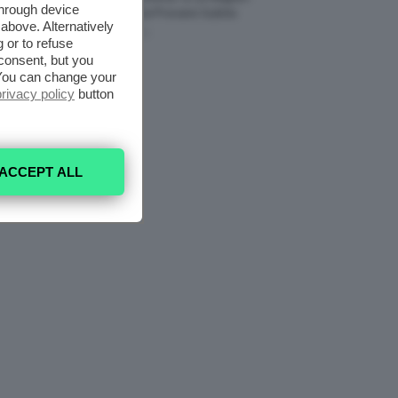
through device
Fragranze Da Provare Subito
above. Alternatively
7 Agosto 2026
 or to refuse
consent, but you
. You can change your
privacy policy
button
ACCEPT ALL