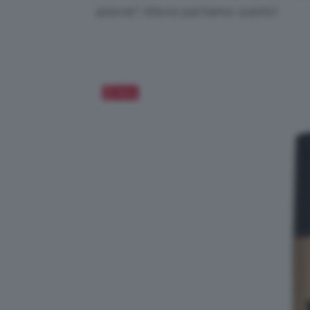
azione? Allora partiamo subito!
Salva