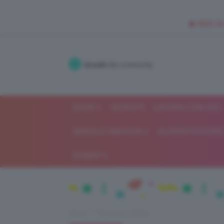
🥥 NEW IN
Accedi
alla community
SHOP
ISCRIVITI
LAVORA CON NOI
MODA E FASHION
ALIMENTAZIONE 
GOSSIP
Home
Recensioni beauty