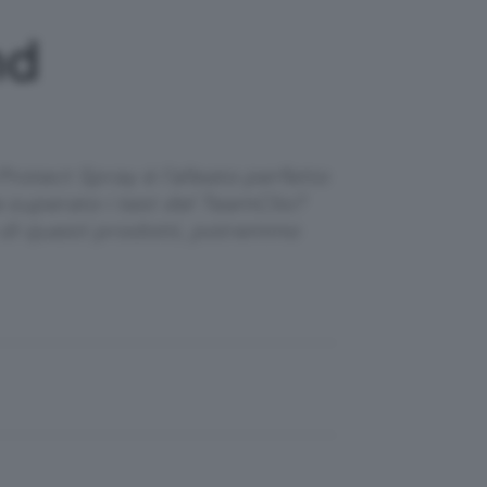
hd
otect Spray è l'alleato perfetto
ha superato i test del TeamClio?
o di questi prodotti, potremmo