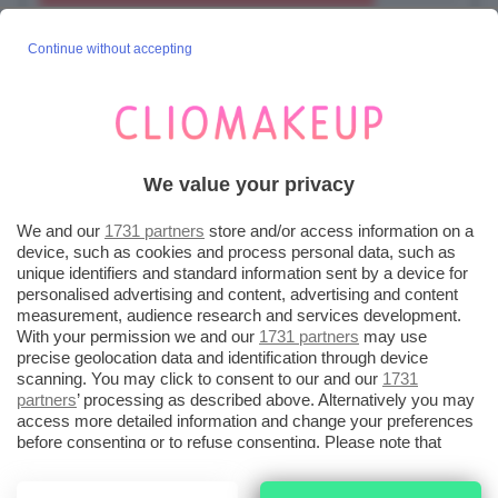
Continue without accepting
IN POCHE PAROLE
7.3
SI TRATTA DI GLOSS
VOLUMIZZANTI LABBRA
CARATTERIZZATI DA UNA
TEXTURE RIMPOLPANTE,
BRILLANTE E SPECCHIATA. FACILE
We value your privacy
PUNTEGGIO TOTALE
D’APPLICARE SULLE LABBRA,
VOLUMIZZA VERAMENTE.
We and our
1731 partners
store and/or access information on a
ATTENZIONE PERCHÉ TENDE A
device, such as cookies and process personal data, such as
PIZZICARE MOLTO LA MUCOSA!
unique identifiers and standard information sent by a device for
personalised advertising and content, advertising and content
measurement, audience research and services development.
With your permission we and our
1731 partners
may use
precise geolocation data and identification through device
scanning. You may click to consent to our and our
1731
partners
’ processing as described above. Alternatively you may
access more detailed information and change your preferences
before consenting or to refuse consenting. Please note that
some processing of your personal data may not require your
consent, but you have a right to object to such processing. Your